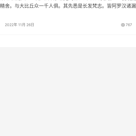
精舍。与大比丘众一千人俱。其先悉是长发梵志。皆阿罗汉诸漏
。舍诸重担逮得己利。尽诸有结正…
2022年 11月 26日
767