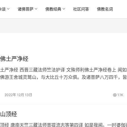
杂谈
诸佛菩萨
佛教经典
社区问答
佛教名词
佛土严净经
土严净经 西晋三藏法师竺法护译 文殊师利佛土严净经卷上 闻如
佛游王舍城灵鹫山，与大比丘十万众俱。及诸菩萨八万四千，皆
生，逮得权慧神通无极，随时而化救…
2022年 12月 13日
1.1K
山顶经
顶经 唐南天竺三藏法师菩提流志等第四译 如是我闻。一时婆伽