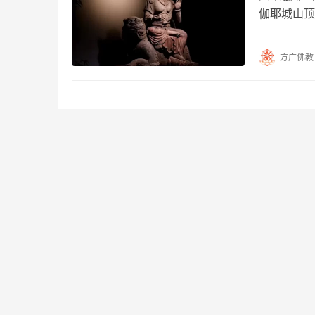
伽耶城山顶
尽所作已办
方广佛教