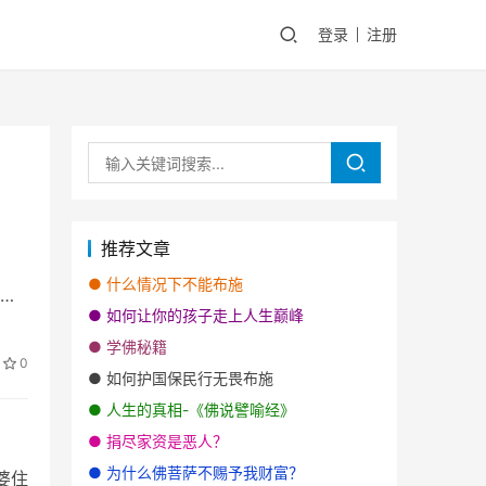
登录
注册
推荐文章
●
什么情况下不能布施
不
●
如何让你的孩子走上人生巅峰
●
学佛秘籍
0
●
如何护国保民行无畏布施
●
人生的真相-《佛说譬喻经》
●
捐尽家资是恶人？
●
为什么佛菩萨不赐予我财富？
婆住