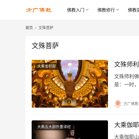
佛教入门
佛教修行
佛教
首页
文殊菩萨
文殊菩萨
文殊师利
大乘宝积部
文殊师利佛
是：一时，
退转无所从
方广佛教
大乘伽耶
大乘五大部外重译经
大乘伽耶山