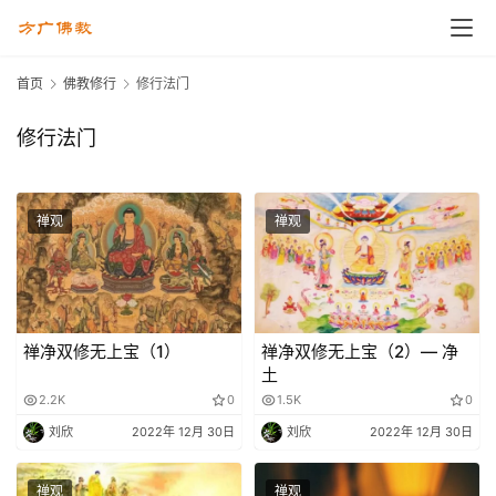
首页
佛教修行
修行法门
修行法门
禅观
禅观
禅净双修无上宝（1）
禅净双修无上宝（2）— 净
土
2.2K
0
1.5K
0
刘欣
2022年 12月 30日
刘欣
2022年 12月 30日
禅观
禅观