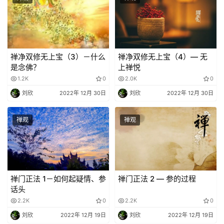
禅净双修无上宝（3）－什么
禅净双修无上宝（4）— 无
是念佛？
上禅悦
1.2K
0
2.0K
0
刘欣
2022年 12月 30日
刘欣
2022年 12月 30日
禅观
禅观
禅门正法 1－如何起疑情、参
禅门正法 2 — 参的过程
话头
2.2K
0
2.2K
0
刘欣
2022年 12月 19日
刘欣
2022年 12月 19日