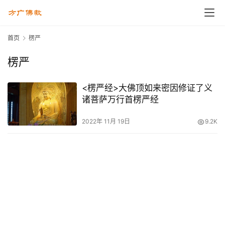
首页
楞严
楞严
<楞严经>大佛顶如来密因修证了义
诸菩萨万行首楞严经
2022年 11月 19日
9.2K