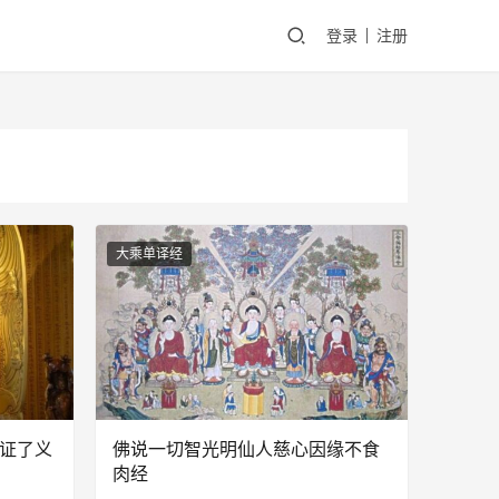
登录
注册
大乘单译经
修证了义
佛说一切智光明仙人慈心因缘不食
肉经