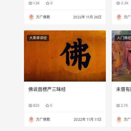
1.2K
0
3.3K
方广佛教
2022年 11月 26日
方广
大乘单译经
入门佛经
佛说首楞严三昧经
未曾有
820
0
2.7K
方广佛教
2022年 11月 11日
方广