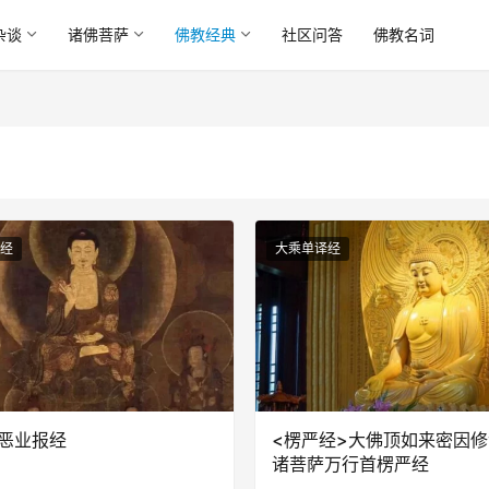
杂谈
诸佛菩萨
佛教经典
社区问答
佛教名词
经
大乘单译经
恶业报经
<楞严经>大佛顶如来密因
诸菩萨万行首楞严经