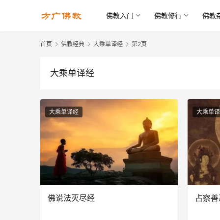
佛教入门
佛教修行
佛教
首页
佛教经典
大乘单译经
第2页
大乘单译经
大乘单译经
大乘单译
佛说法灭尽经
占察善