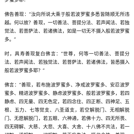
佛告善现：“汝向所说大乘于般若波罗蜜多悉皆随顺无所违
越。何以故？善现，一切善法、菩提分法、若声闻法、若独
觉法、若菩萨法、若诸佛法，如是一切无不摄入般若波罗蜜
多。”
时，具寿善现复白佛言：“世尊，何等一切善法、菩提分
法、若声闻法、若独觉法、若菩萨法、若诸佛法，皆悉摄入
般若波罗蜜多耶？”
佛言：“善现，若布施波罗蜜多、净戒波罗蜜多、安忍波罗
蜜多、精进波罗蜜多、静虑波罗蜜多、般若波罗蜜多，若四
静虑、四无量、四无色定，若四念住、四正断、四神足、五
根、五力、七等觉支、八圣道支，若空解脱门、无相解脱
门、无愿解脱门，若五眼、六神通，若佛十力、四无所畏、
四无碍解、大慈、大悲、大喜、大舍、十八佛不共法，若一