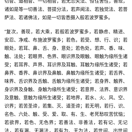
切智、道相智、一切相智，若无忘失法、恒住舍性，善现，
诸如是等一切善法、菩提分法，若声闻法、若独觉法、若菩
萨法、若诸佛法，如是一切皆悉摄入般若波罗蜜多。
“复次，善现，若大乘，若般若波罗蜜多，若静虑、精进、
安忍、净戒、布施波罗蜜多；若色，若受、想、行、识；若
眼处，若耳、鼻、舌、身、意处；若色处，若声、香、味、
触、法处；若眼界、色界、眼识界及眼触、眼触为缘所生诸
受；若耳界、声界、耳识界及耳触、耳触为缘所生诸受；若
鼻界、香界、鼻识界及鼻触、鼻触为缘所生诸受；若舌界、
味界、舌识界及舌触、舌触为缘所生诸受；若身界、触界、
身识界及身触、身触为缘所生诸受；若意界、法界、意识界
及意触、意触为缘所生诸受；若地界，若水、火、风、空、
识界；若苦圣谛，若集、灭、道圣谛；若无明，若行、识、
名色、六处、触、受、爱、取、有、生、老死愁叹苦忧恼；
若欲界，若色、无色界；若善法、非善法，若有记、无记
法，若有漏、无漏法，若有为、无为法，若世间、出世间