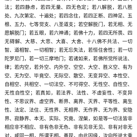
法；若四静虑，若四无量、四无色定；若八解脱，若八胜
处、九次第定、十遍处；若四念住，若四正断、四神足、五
根、五力、七等觉支、八圣道支；若空解脱门，若无相、无
愿解脱门；若五眼，若六神通；若佛十力，若四无所畏、四
无碍解、大慈、大悲、大喜、大舍、十八佛不共法、一切
智、道相智、一切相智；若无忘失法，若恒住舍性；若一切
陀罗尼门，若一切三摩地门；若诸如来，若佛所觉所说法、
律；若内空，若外空、内外空、空空、大空、胜义空、有为
空、无为空、毕竟空、无际空、散空、无变异空、本性空、
自相空、共相空、一切法空、不可得空、无性空、自性空、
无性自性空；若真如，若法界、法性、不虚妄性、不变异
性、不思议界、虚空界、断界、离界、灭界、平等性、离生
性、法定、法住、无性界、无相界、无作界、无为界、安隐
界、寂静界、本无、实际、究竟、涅槃，如是等一切法皆非
相应非不相应、非有色非无色、非有见非无见、非有对非无
对，咸同一相，所谓无相。善现，由此因缘，汝向所说大乘