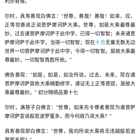
利乐有情。”
尔时，具寿善现白佛言：“世尊，善哉！善哉！如来、应、
正等觉善说正说菩萨摩诃萨大乘。世尊，如是大乘最尊最
妙，过去诸菩萨摩诃萨于此中学，已得一切智智；未来诸菩
萨摩诃萨于此中学，当得一切智智；现在
十方
无量无数无边
世界一切菩萨摩诃萨于此中学，今得一切智智。是故大乘最
尊最妙，一切智智真胜所依。”
佛告善现：“如是，如是，如汝所说。过去、未来、现在诸
菩萨摩诃萨皆依大乘精勤修学，速证无上正等菩提，是故大
乘最尊最妙。” 初分随顺品第十七
尔时，满慈子白佛言：“世尊，如来先令尊者善现为诸菩萨
摩诃萨宣说般若波罗蜜多，而今何故乃说大乘？”
具寿善现即白佛言：“世尊，我向所说大乘将无违越般若波
罗蜜多耶？”