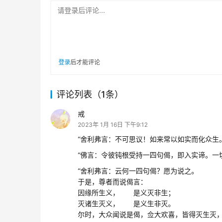
请登录后评论...
登录
后才能评论
评论列表（1条）
戒
2023年 1月 16日 下午9:12
“舍利弗言：不可思议！如来常以如实而化众生
“佛言：令彼钝根受持一四句偈，即入实谛。一
“舍利弗言：云何一四句偈？愿为说之。
于是，尊者而说偈言：
因缘所生义， 是义灭非生；
灭诸生灭义， 是义生非灭。
尔时，大众闻说是偈，佥大欢喜，皆得灭生灭