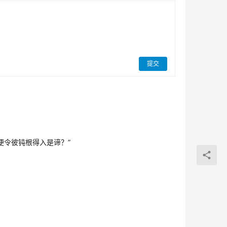
提交
便令彼钝根得入是谛？”