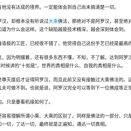
有他没有达成的境界。一定能体会到自己尚未搞清楚一切。
罗汉，却根本没有听说过
大乘
佛法，那绝对不是阿罗汉，甚至绝
知道为什么会这样。这个缺陷越是技术精深，越会深刻体会到。
峰造极的工匠，已经很不错了，他觉得自己这份手艺已经是最高
法，因为明摆着，还有很多东西不懂，不知，不了解。达到阿罗
篇时候讲的“十如是”，世界的真相是什么、自我的真相是什么。
世尊灭度后才证得阿罗汉，而且此前又没有接触过大乘佛法的。
凡夫可做不到。也就是说，阿罗汉完全可以等到下一位佛成等正
的。只是要看机缘如何了。
更容易理解所谓小乘、大乘的区别了。同样是佛法的一部分，只
知一切，了达一切，最终就是正遍知，通达一切真相。