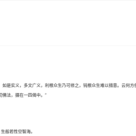
。如是实义，多文广义，利根众生乃可修之，钝根众生难以措意。云何方
切佛法，摄在一四偈中。”
，生般若性空智海。