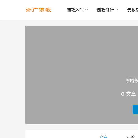
佛教入门
佛教修行
佛教
摩呵般若
0
文章
文章
评论