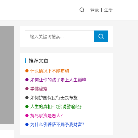
登录
注册
推荐文章
●
什么情况下不能布施
●
如何让你的孩子走上人生巅峰
●
学佛秘籍
●
如何护国保民行无畏布施
●
人生的真相-《佛说譬喻经》
●
捐尽家资是恶人？
●
为什么佛菩萨不赐予我财富？