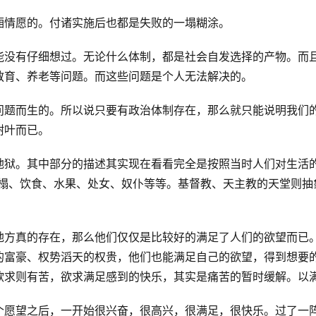
厢情愿的。付诸实施后也都是失败的一塌糊涂。
能没有仔细想过。无论什么体制，都是社会自发选择的产物。而
教育、养老等问题。而这些问题是个人无法解决的。
问题而生的。所以说只要有政治体制存在，那么就只能说明我们
树叶而已。
地狱。其中部分的描述其实现在看看完全是按照当时人们对生活
床榻、饮食、水果、处女、奴仆等等。基督教、天主教的天堂则抽
地方真的存在，那么他们仅仅是比较好的满足了人们的欲望而已
的富豪、权势滔天的权贵，他们也能满足自己的欲望，得到想要
欲求则有苦，欲求满足感到的快乐，其实是痛苦的暂时缓解。以
个愿望之后，一开始很兴奋，很高兴，很满足，很快乐。过了一