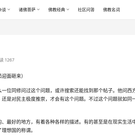
杂谈
诸佛菩萨
佛教经典
社区问答
佛教名词
读 1267
茄迎面砸来）
么一位同修问过这个问题，或许搜索还能找到那个帖子。他问西
，还是对民主极度推崇，才会有这个问题。不过这个问题就如同
的、最好的地方，有着各种各样的描述。有的甚至是在现实生活
了理想国的称谓。