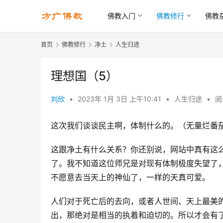
佛教入门
佛教修行
佛教
首页
佛教修行
净土
人生归途
理想国（5）
刘欣
•
2023年 1月 3日 上午10:41
•
人生归途
•
阅
这次我们谈谈民主啊，体制什么的。（无量烂番
这跟净土有什么关系？你还别说，网站中真有这
了。我不知道这位师兄是对现有体制极度失望了
不愿意去当天上的神仙了，一样的天真可爱。
人们对于死亡后的去向，或者人世间、天上最美
出，那绝对是相当的执着和迫切的。所以才会有