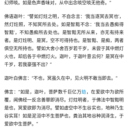
幻师啖。如是色声香味对，从中出念啖空啖无他奇。”
佛语迦叶：“譬如灯炷之明，不自念言：‘我当逐冥去冥也’，
然灯炷照，不知冥所去处。如是智黠不念：‘我当去愚痴得
智黠’，不知愚痴所去处也。是智黠无所从来，亦无有持来
者。是灯炷明、是冥，空不可得持也。是智黠、是痴，两者
俱空无所持也。譬如大舍小舍百岁若千岁，未尝于其中燃灯
火也，却后各于中燃灯火。迦叶，于迦叶意云何？是冥在中
千岁，若我豪强不出？”
迦叶白佛言：“不也，冥虽久在中，见火明不敢当即去。”
佛言：“如是，迦叶，菩萨数千巨亿万
劫
，在爱欲中为欲所
覆，闻佛经一反念善罪即消尽。灯炷明者，于佛法中智黠明
是也，冥爱欲即为消尽。譬如虚空中不生谷实也，地种乃生
谷实耳！如是泥洹中不生菩萨也，粪治其地谷种润泽生，于
爱欲中生菩萨。”