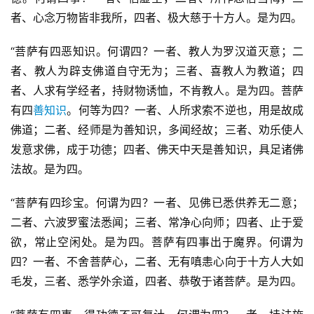
者、心念万物皆非我所，四者、极大慈于十方人。是为四。
“菩萨有四恶知识。何谓四？一者、教人为罗汉道灭意；二
者、教人为辟支佛道自守无为；三者、喜教人为教道；四
者、人求有学经者，持财物诱恤，不肯教人。是为四。菩萨
有四
善知识
。何等为四？一者、人所求索不逆也，用是故成
佛道；二者、经师是为善知识，多闻经故；三者、劝乐使人
发意求佛，成于功德；四者、佛天中天是善知识，具足诸佛
法故。是为四。
“菩萨有四珍宝。何谓为四？一者、见佛已悉供养无二意；
二者、六波罗蜜法悉闻；三者、常净心向师；四者、止于爱
欲，常止空闲处。是为四。菩萨有四事出于魔界。何谓为
四？一者、不舍菩萨心，二者、无有嗔恚心向于十方人大如
毛发，三者、悉学外余道，四者、恭敬于诸菩萨。是为四。