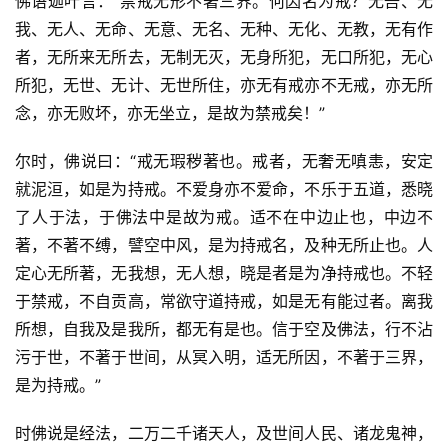
佛语迦叶言：“禁戒无形不著三界。何因名为戒？无吾、无
我、无人、无命、无意、无名、无种、无化、无教，无有作
者，无所来无所去，无制无灭，无身所犯，无口所犯，无心
所犯，无世、无计、无世所住，亦无有戒亦不无戒，亦无所
念，亦无败坏，亦无坐立，是故为禁戒矣！”
尔时，佛说曰：“戒无瑕秽著也。戒者，无奢无嗔恚，安定
就泥洹，如是为持戒。不爱身亦不爱命，不乐于五道，悉晓
了人于法，于佛法中是故为戒。适不在中边止也，中边不
著，不著不缚，譬空中风，是为持戒名，及种无所止也。人
定心无所著，无我想，无人想，晓是者是为净持戒也。不轻
于禁戒，不自贡高，常欲守道持戒，如是无有能过者。离我
所想，自我及是我所，都无有是也。信于空及佛法，行不沾
污于世，不著于世间，从冥入明，适无所因，不著于三界，
是为持戒。”
时佛说是经法，二万二千诸天人，及世间人民、诸龙鬼神，