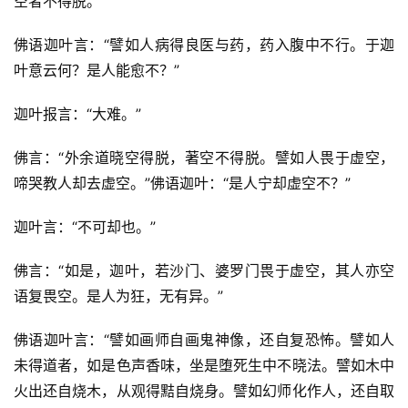
空者不得脱。”
佛语迦叶言：“譬如人病得良医与药，药入腹中不行。于迦
叶意云何？是人能愈不？”
迦叶报言：“大难。”
佛言：“外余道晓空得脱，著空不得脱。譬如人畏于虚空，
啼哭教人却去虚空。”佛语迦叶：“是人宁却虚空不？”
迦叶言：“不可却也。”
佛言：“如是，迦叶，若沙门、婆罗门畏于虚空，其人亦空
语复畏空。是人为狂，无有异。”
佛语迦叶言：“譬如画师自画鬼神像，还自复恐怖。譬如人
未得道者，如是色声香味，坐是堕死生中不晓法。譬如木中
火出还自烧木，从观得黠自烧身。譬如幻师化作人，还自取