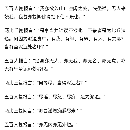
五百人复报言：“我亦欲入山止空闲之处，快坐禅，无人来
娆我。我曹亦复闻佛说经不信不乐也。”
两比丘复报言：“是事当共谛议不戏也！不争者是为比丘法
也。何因为泥洹身中，有我、有神、有命、有人、有意耶？
当有至泥洹处者耶？”
五百人报言：“是身亦无人、亦无我、亦无名、亦无意，亦
无有行至泥洹处者也。”
两比丘复报言：“何等尽，当得泥洹者？”
五百人复报言：“尽淫、尽怒、尽痴，是为泥洹。”
两比丘复问言：“卿曹淫怒痴悉尽未？”
五百人复报言：“亦无内亦无外也。”