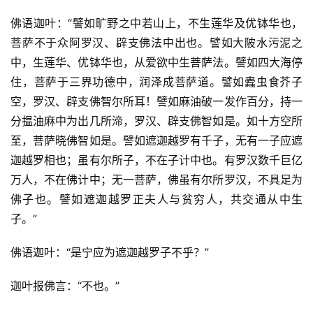
佛语迦叶：“譬如旷野之中若山上，不生莲华及优钵华也，
菩萨不于众阿罗汉、辟支佛法中出也。譬如大陂水污泥之
中，生莲华、优钵华也，从爱欲中生菩萨法。譬如四大海停
住，菩萨于三界功德中，润泽成菩萨道。譬如蠹虫食芥子
空，罗汉、辟支佛智尔所耳！譬如麻油破一发作百分，持一
分揾油麻中为出几所渧，罗汉、辟支佛智如是。如十方空所
至，菩萨晓佛智如是。譬如遮迦越罗有千子，无有一子应遮
迦越罗相也；虽有尔所子，不在子计中也。有罗汉数千巨亿
万人，不在佛计中；无一菩萨，佛虽有尔所罗汉，不具足为
佛子也。譬如遮迦越罗正夫人与贫穷人，共交通从中生
子。”
佛语迦叶：“是宁应为遮迦越罗子不乎？”
迦叶报佛言：“不也。”