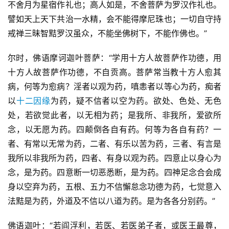
不舍月为星宿作礼也；高人如是，不舍菩萨为罗汉作礼也。
譬如天上天下共治一水精，会不能得摩尼珠也；一切自守持
戒禅三昧智黠罗汉虽众，不能坐佛树下，不能作佛也。”
尔时，佛语摩诃迦叶菩萨：“学用十方人故菩萨作功德，用
十方人故菩萨作功德，不自贡高。菩萨常当教十方人愈其
病，何等为愈病？淫者以观为药，嗔恚者以等心为药，痴者
以
十二因缘
为药，疑不信者以空为药。欲处、色处、无色
处，若欲觉此者，以无相为药；是我所、非我所，爱欲所
念，以无愿为药。四颠倒各自有药。何等为各自有药？一
者、有常以无常为药，二者、有乐以苦为药，三者、有言是
我所以非我所为药，四者、有身以观为药。四意止以身心为
念，是为药。四意断一切恶悉断，是为药。四神足念合会成
身以空弃为药，五根、五力不信懈怠念功德为药，七觉意入
法黠是为药，外道及不信以八道为药。是为各各分别药。”
佛语迦叶：“若阎浮利，若医、若医弟子者，或医王最尊，