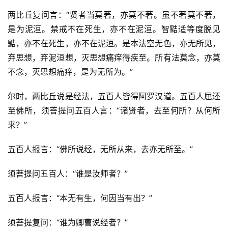
两比丘复问言：“贤者当莫著，亦莫不著。虽不著莫不著，
是为泥洹。禁戒不在死生，亦不在泥洹。智黠适等度脱见
黠，亦不在死生，亦不在泥洹。是本法空无色，亦无所见，
弃思想，弃泥洹想，灭思想痛痒得疾至。所有法莫念，亦莫
不念，灭思想痛痒，是为无所为。”
尔时，两比丘说是经法，五百人皆得阿罗汉道。五百人屈还
至佛所，须菩提问五百人言：“诸贤者，去至何所？从何所
来？”
五百人报言：“佛所说经，无所从来，去亦无所至。”
须菩提问五百人：“谁是汝师者？”
五百人报言：“本无有生，何因当有出？”
须菩提复问：“谁为卿曹说经者？”