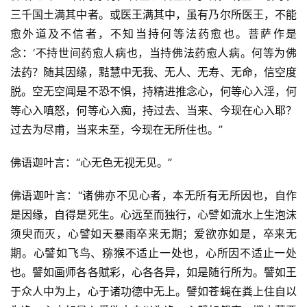
三千国土满其中者。或医王满其中，虽有乃尔所医王，不能
愈外道及不信者，不知当持何等法药愈也。菩萨作是
念：‘不持世间药愈人病也，当持佛法药愈人病。何等为佛
法药？随其因缘，黠慧中无我、无人、无寿、无命，信空度
脱。空无空闻是不恐不惧，持精进推念心，何等心入淫，何
等心入嗔怒，何等心入痴，持过去、当来、今现在心入耶？
过去为尽甫，当来未至，今现在无所住也。”
佛语迦叶言：“心无色无视无见。”
佛语迦叶言：“诸佛亦不见心者，本无所有无所因也，自作
是因缘，自得是死生。心远至而独行，心譬如流水上生泡沫
须臾而灭，心譬如天暴雨卒来无期；爱欲亦如是，卒来无
期。心譬如飞鸟、猕猴不适止一处也，心所因不适止一处
也。譬如画师各各赋彩，心各各异，如是随行所为。譬如王
于众人中为上，心于诸功德中无上。譬如苍蝇在粪上住自以