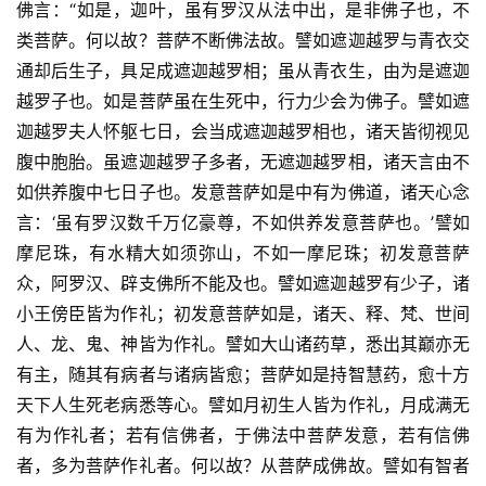
佛言：“如是，迦叶，虽有罗汉从法中出，是非佛子也，不
类菩萨。何以故？菩萨不断佛法故。譬如遮迦越罗与青衣交
通却后生子，具足成遮迦越罗相；虽从青衣生，由为是遮迦
越罗子也。如是菩萨虽在生死中，行力少会为佛子。譬如遮
迦越罗夫人怀躯七日，会当成遮迦越罗相也，诸天皆彻视见
腹中胞胎。虽遮迦越罗子多者，无遮迦越罗相，诸天言由不
如供养腹中七日子也。发意菩萨如是中有为佛道，诸天心念
言：‘虽有罗汉数千万亿豪尊，不如供养发意菩萨也。’譬如
摩尼珠，有水精大如须弥山，不如一摩尼珠；初发意菩萨
众，阿罗汉、辟支佛所不能及也。譬如遮迦越罗有少子，诸
小王傍臣皆为作礼；初发意菩萨如是，诸天、释、梵、世间
人、龙、鬼、神皆为作礼。譬如大山诸药草，悉出其巅亦无
有主，随其有病者与诸病皆愈；菩萨如是持智慧药，愈十方
天下人生死老病悉等心。譬如月初生人皆为作礼，月成满无
有为作礼者；若有信佛者，于佛法中菩萨发意，若有信佛
者，多为菩萨作礼者。何以故？从菩萨成佛故。譬如有智者