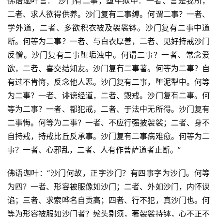
佛语迦叶言：“沙门有二事，堕牢狱中：一者、言是我所，
二者、求人欲得供养。沙门复有二事缚。何谓二事？一者、
学外道，二者、多欲积衣被及袈裟钵。沙门复有二事中道
断。何等为二事？一者、与白衣厚善，二者、见好持戒沙门
反憎。沙门复有二事堕垢浊中。何谓二事？一者、常念爱
欲，二者、喜交结知友。沙门复有二事著。何等为二事？自
有过不肯悔，反念他人恶。沙门复有二事，堕泥犁中。何等
为二事？一者、诽谤经道，二者、毁戒。沙门复有二事。何
等为二事？一者、都犯戒，二者、于法中无所得。沙门复有
二事悔。何等为二事？一者、不应行强披袈裟；二者、身不
自持戒，持戒比丘反承事。沙门复有二事病难愈。何等为二
事？一者、心邪乱，二者、人有作菩萨道者止断。”
佛语迦叶：“沙门何故，正字沙门？有四事字为沙门。何等
为四？一者、形容被服像如沙门；二者、外如沙门，内怀谀
谄；三者、求索哗名自贡高；四者、行不犯，真沙门也。何
等为形容被服如沙门者？髡头剔须，著袈裟持钵，心不正不