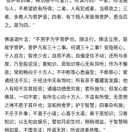
“菩萨有四事，得功德不可复计。何谓为四？一者、持法施
与人，不希望欲有所得；二者、人有犯戒者，当慈哀之；三
者、多教人为菩萨道；四者、有下贱人来毁辱菩萨，悉当忍
之。是为四。”
佛语迦叶言：“不用字为字菩萨也，随法行，随法立用，是
故字菩萨。菩萨凡有三十二事。何谓三十二事？安隐慈心；
于人自念；智虑少去；自用不高；自傗坚住不动；还所与亲
厚，乃至般泥洹；善知识、恶知识等心无有异所；作为不懈
怠；常和畅向于十方人；不中断等心悉遍至；不断慈心；索
诸经法不忘；于经法中无有饱时；所有恶不覆藏皆发露；他
人有短不念其短恶；诸福功德悉究竟；索所施与；但发心索
佛耳，一切不索；有所生心向十方人，不适有所憎；无思想
之禅不愿于其中也；沤和拘舍罗；护于智慧；四事杂布施；
不乐于外事；不喜于小道；心喜于大道；离于恶知识；习善
知识；以五旬自娱乐；譬如月初生时，稍稍增益，于智慧稍
稍如是，不堕非法；所语无异；所说谛者恭敬。”