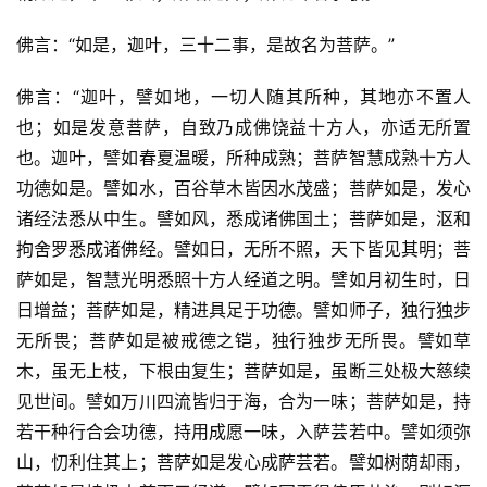
佛言：“如是，迦叶，三十二事，是故名为菩萨。”
佛言：“迦叶，譬如地，一切人随其所种，其地亦不置人
也；如是发意菩萨，自致乃成佛饶益十方人，亦适无所置
也。迦叶，譬如春夏温暖，所种成熟；菩萨智慧成熟十方人
功德如是。譬如水，百谷草木皆因水茂盛；菩萨如是，发心
诸经法悉从中生。譬如风，悉成诸佛国土；菩萨如是，沤和
拘舍罗悉成诸佛经。譬如日，无所不照，天下皆见其明；菩
萨如是，智慧光明悉照十方人经道之明。譬如月初生时，日
日增益；菩萨如是，精进具足于功德。譬如师子，独行独步
无所畏；菩萨如是被戒德之铠，独行独步无所畏。譬如草
木，虽无上枝，下根由复生；菩萨如是，虽断三处极大慈续
见世间。譬如万川四流皆归于海，合为一味；菩萨如是，持
若干种行合会功德，持用成愿一味，入萨芸若中。譬如须弥
山，忉利住其上；菩萨如是发心成萨芸若。譬如树荫却雨，