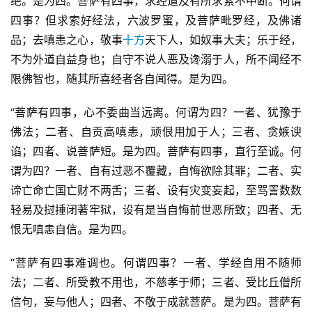
绝。是为四。菩萨有四事，求经道及有所求索不中断。何谓
四事？但求索好经法，六波罗蜜，及菩萨毗罗经，及佛诸
品；去嗔恚之心，敬事
十方
天下人，如奴事大夫；乐于经，
不为外道自益身也；自守不说人恶及谗溺于人，所不闻经不
限佛智也，随其所喜经者各自闻得。是为四。
“菩萨有四事，心不委曲当远离。何谓为四？一者、犹豫于
佛法；二者、自贡高嗔恚，顽佷用加于人；三者、贪嫉谀
谄；四者、说菩萨短。是为四。菩萨有四事，直行至诚。何
谓为四？一者、自有过恶不覆藏，自悔欲除其罪；二者、实
谛亡命亡国亡财不两舌；三者、设有灾变妄起，至骂詈数数
轻易及挝捶闭著牢狱，设有是当自悔前世恶所致；四者、无
恨无嗔恚自信。是为四。
“菩萨有四事难调也。何谓四事？一者、学经自用不随师
法；二者、所受教不用也，不慈孝于师；三者、受比丘僧所
信句，妄与他人；四者、不敬于成就菩萨。是为四。菩萨有