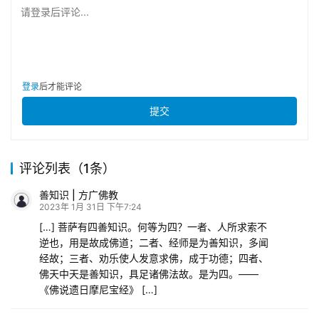
请登录后评论...
登录
后才能评论
提交
评论列表（1条）
善知识 | 方广佛教
2023年 1月 31日 下午7:24
[…] 菩萨有四善知识。何等为四？一者、人所求索不
逆也，用是故成佛道；二者、经师是为善知识，多闻
经故；三者、劝乐使人发意求佛，成于功德；四者、
佛天中天是善知识，具足诸佛法故。是为四。——
《佛说遗日摩尼宝经》 […]