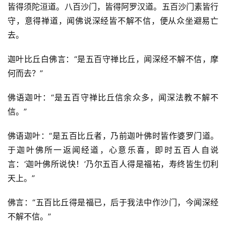
皆得须陀洹道。八百沙门，皆得阿罗汉道。五百沙门素皆行
守，意得禅道，闻佛说深经皆不解不信，便从众坐避易亡
去。
迦叶比丘白佛言：“是五百守禅比丘，闻深经不解不信，摩
何而去？”
佛语迦叶：“是五百守禅比丘信余众多，闻深法教不解不
信。”
佛语迦叶：“是五百比丘者，乃前迦叶佛时皆作婆罗门道。
于迦叶佛所一返闻经道，心意乐喜，即时五百人自说
言：‘迦叶佛所说快！’乃尔五百人得是福祐，寿终皆生忉利
天上。”
佛言：“五百比丘得是福已，后于我法中作沙门，今闻深经
不解不信。”