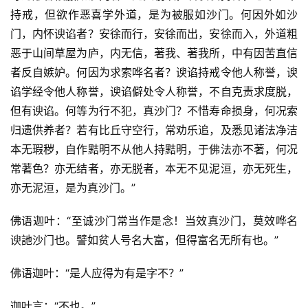
持戒，但欲作恶喜学外道，是为被服如沙门。何因外如沙
门，内怀谀谄者？安徐而行，安徐而出，安徐而入，外道粗
恶于山间草屋为庐，内无信，著我、著我所，中有因苦直信
者反自嫉妒。何因为求索哗名者？谀谄持戒令他人称誉，谀
谄学经令他人称誉，谀谄僻处令人称誉，不自克责求度脱，
但有谀谄。何等为行不犯，真沙门？不惜寿命损身，何况索
归遗供养者？若有比丘守空行，常劝乐追，及悉见诸法净洁
本无瑕秽，自作黠明不从他人持黠明，于佛法亦不著，何况
常著色？亦无结者，亦无脱者，本无不见泥洹，亦无死生，
亦无泥洹，是为真沙门。”
佛语迦叶：“至诚沙门常当作是念！当效真沙门，莫效哗名
谀訑沙门也。譬如贫人号名大富，但得富名无所有也。”
佛语迦叶：“是人应得为有是字不？”
迦叶言：“不也。”