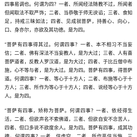
四事易调也。何谓为四？一者、所闻经法随教不过，所闻者
但闻取法不取严饰；二者、当恭敬于师无谀谄；三者、食知
足，持戒三昧如法；四者、见成就菩萨，持善心、向心，
口、身亦尔，亦欲及其功德。是为四。
“菩萨有四事得其过。何谓四事？一者、本不相习不当妄
信；二者、佛有深法不当妄教人，是为大过；三者、人有喜
菩萨道者，反教人罗汉道，是为大过；四者、于比丘僧中布
施，心不等与者，是为大过。是为四。菩萨有四事，得菩萨
道。何谓四事？一者、等心于十方人；二者、布施等心于十
方人；三者、所作为等心于十方人；四者、说经等心于十方
人。是为四。
“菩萨有四事，矫称为菩萨。何谓四事？一者、依经得生
活，二者、但欲声名不索佛道，三者、但欲自安不念苦人，
四者、但口多说不欲度余人。是为四。菩萨有四事，成其功
德。何谓四事？一者、信虚空，二者、所作恶信当悔，三