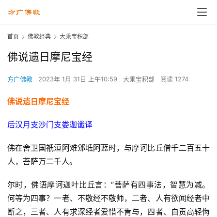
首页
佛教经典
大乘宝积部
佛说遗日摩尼宝经
方广佛教
2023年 1月 31日 上午10:59
大乘宝积部
阅读 1274
佛说遗日摩尼宝经
后汉月支沙门支娄迦谶译
佛在舍卫国祇洹阿难邠坻阿蓝时，与摩诃比丘僧千二百五十
人，菩萨万二千人。
尔时，佛语摩诃迦叶比丘言：“菩萨有四事法，智慧为减。
何等为四事？一者、不敬经不敬师，二者、人有欲闻经者中
断之，三者、人有求深经者爱惜不肯与，四者、自贡高轻侮