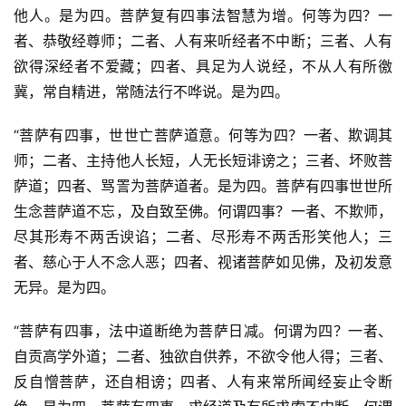
他人。是为四。菩萨复有四事法智慧为增。何等为四？一
者、恭敬经尊师；二者、人有来听经者不中断；三者、人有
欲得深经者不爱藏；四者、具足为人说经，不从人有所徼
冀，常自精进，常随法行不哗说。是为四。
“菩萨有四事，世世亡菩萨道意。何等为四？一者、欺调其
师；二者、主持他人长短，人无长短诽谤之；三者、坏败菩
萨道；四者、骂詈为菩萨道者。是为四。菩萨有四事世世所
生念菩萨道不忘，及自致至佛。何谓四事？一者、不欺师，
尽其形寿不两舌谀谄；二者、尽形寿不两舌形笑他人；三
者、慈心于人不念人恶；四者、视诸菩萨如见佛，及初发意
无异。是为四。
“菩萨有四事，法中道断绝为菩萨日减。何谓为四？一者、
自贡高学外道；二者、独欲自供养，不欲令他人得；三者、
反自憎菩萨，还自相谤；四者、人有来常所闻经妄止令断