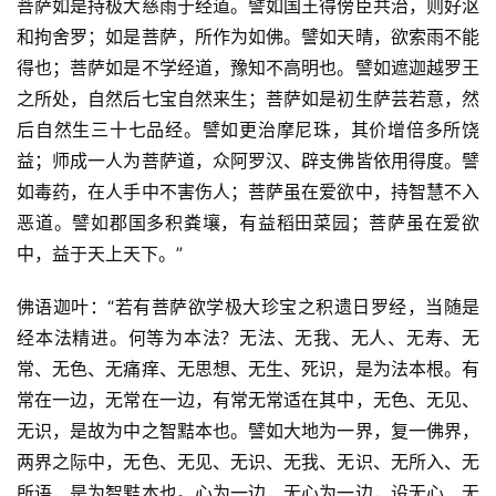
菩萨如是持极大慈雨于经道。譬如国王得傍臣共治，则好沤
和拘舍罗；如是菩萨，所作为如佛。譬如天晴，欲索雨不能
得也；菩萨如是不学经道，豫知不高明也。譬如遮迦越罗王
之所处，自然后七宝自然来生；菩萨如是初生萨芸若意，然
后自然生三十七品经。譬如更治摩尼珠，其价增倍多所饶
益；师成一人为菩萨道，众阿罗汉、辟支佛皆依用得度。譬
如毒药，在人手中不害伤人；菩萨虽在爱欲中，持智慧不入
恶道。譬如郡国多积粪壤，有益稻田菜园；菩萨虽在爱欲
中，益于天上天下。”
佛语迦叶：“若有菩萨欲学极大珍宝之积遗日罗经，当随是
经本法精进。何等为本法？无法、无我、无人、无寿、无
常、无色、无痛痒、无思想、无生、死识，是为法本根。有
常在一边，无常在一边，有常无常适在其中，无色、无见、
无识，是故为中之智黠本也。譬如大地为一界，复一佛界，
两界之际中，无色、无见、无识、无我、无识、无所入、无
所语，是为智黠本也。心为一边，无心为一边，设无心、无