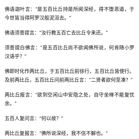
佛语迦叶言：“是五百比丘持是所闻深经，得不堕恶道，于
今世皆当得阿罗汉般泥洹去。”
佛语须菩提言：“汝行教五百亡去比丘令来还。”
须菩提白佛言：“是五百比丘尚不欲闻佛所说，何肯随小罗
汉语乎？”
佛即时化作两比丘，于五百比丘前徐行，五百比丘皆使行。
及前两比丘，五百比丘问前两比丘言：“二贤者欲何至凑？”
两比丘报言：“欲到空闲山中安隐之处，自守坐禅不能复忧
余。”
五百人复问言：“何以故？”
两比丘复报言：“佛所说深经，我不信不解也。”