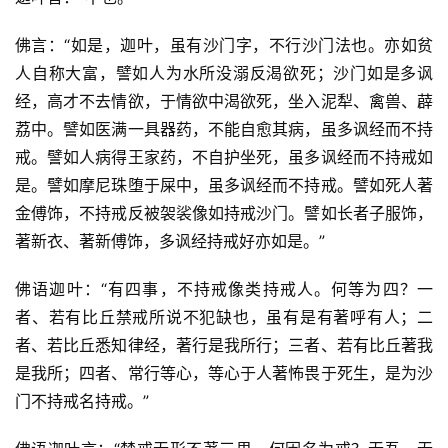
佛言：“如是，迦叶，虽有沙门字，不行沙门法也。亦如贫
人自称大富，譬如人为水所没溺反渴欲死；沙门如是多讽
经，高才不去情欲，于情欲中渴欲死，坐入泥犁、禽兽、薜
荔中。譬如医满一具器药，不能自愈其病，虽多讽经而不持
戒。譬如人病得王家药，不自护坐死，虽多讽经而不持戒如
是。譬如摩尼珠堕于屎中，虽多讽经而不持戒。譬如死人著
金傅饰，不持戒反被袈裟像如持戒沙门。譬如长者子服饰，
著新衣、著新傅饰，多讽经持戒好亦如是。”
佛语迦叶：“有四事，不持戒像类持戒人。何等为四？一
者、若有比丘禁戒所说不犯缺也，虽有是有著呼有人；二
者、若比丘悉知律经，著行是我所行；三者、若有比丘著我
是我所；四者、常行等心，等心于人著怖畏于死生，是为沙
门不持戒名持戒。”