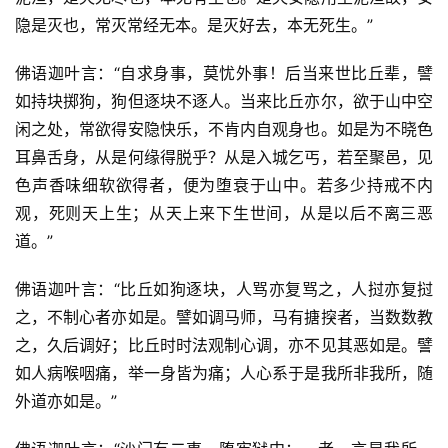
隐是灭也，常灭常经无本。是灭好去，本无死生。”
佛语迦叶言：“自求身事，莫忧外事！后当来世比丘辈，譬
如持块掷狗，狗但逐块不逐人。当来比丘亦尔，欲于山中空
闲之处，常欲得安隐快乐，不肯内自观身也。如是为不晓色
耳鼻舌身，从是何缘得脱乎？从是入城乞丐，若至聚邑，见
色声香味细软欲得者，便为堕衰于山中。若多少持戒不内
观，死则天上生；从天上来下生世间，从是以后不离三恶
道。”
佛语迦叶言：“比丘如狗逐块，人骂亦复骂之，人挝亦复挝
之，不制心者亦如是。譬如调马师，马有搪揬者，当数数教
之，久后调好；比丘时时法观制心调，亦不见其恶如是。譬
如人病喉咽痛，举一身皆为痛；人心系于是我所非我所，随
外道亦如是。”