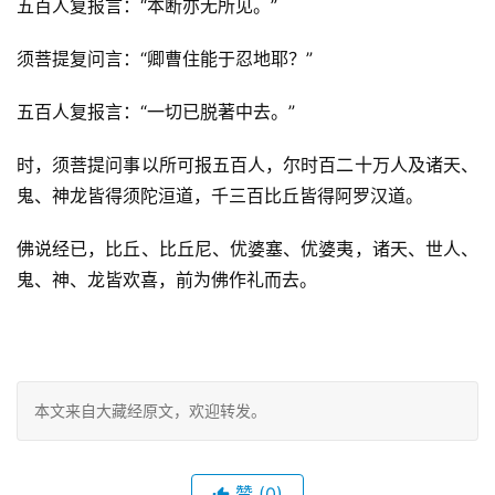
五百人复报言：“本断亦无所见。”
须菩提复问言：“卿曹住能于忍地耶？”
五百人复报言：“一切已脱著中去。”
时，须菩提问事以所可报五百人，尔时百二十万人及诸天、
鬼、神龙皆得须陀洹道，千三百比丘皆得阿罗汉道。
佛说经已，比丘、比丘尼、优婆塞、优婆夷，诸天、世人、
鬼、神、龙皆欢喜，前为佛作礼而去。
本文来自大藏经原文，欢迎转发。
赞
(0)