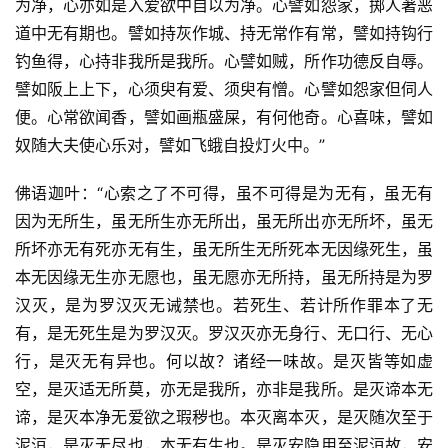
为净，心亦如是入爱欲中自以为净。心譬如怨家，掷人著恶
道中无有期也。譬如持灰作城、持无常作有常，譬如持钩行
钓鱼得，心持非我所是我所。心譬如贼，所作功德反自辱。
譬如阪上上下，心须臾有爱、须臾有憎。心譬如怨家但伺人
便。心常欲闻香，譬如画瓶盛屎，有何他奇。心喜味，譬如
奴随大夫使心乐对，譬如飞蛾自投灯火中。”
佛语迦叶：“心索之了不可得，虽不可得是为无有，虽无有
因为无所生，虽无所生亦无所出，虽无所出亦无所坏，虽无
所坏亦无有死亦无有生，虽无所生无所死本无因缘死生，虽
本无因缘无生亦无愿也，虽无愿亦无所持，虽无所持是为罗
汉灭，是为罗汉灭无诫禁也。若死生、若计所作罪本了无
有，是无死生是为罗汉灭。罗汉灭亦无身行、无口行、无心
行，是灭无有异也。何以故？诸经一味故。是灭皆等如虚
空，是灭适无所莫，亦无是我所，亦非是我所。是灭谛本无
谛，是灭本净无爱欲之瑕秽也。本灭离本灭，是灭随次至于
泥洹，是灭无尽也，本无有生也。是灭安隐用至泥洹故，安