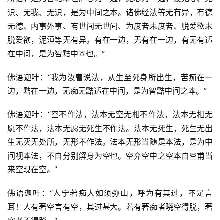
识、无我、无识，是为中间之本。诸佛经法等无有异，有德
无德、内事外事、有世间无世间、为度者未度者、脱爱欲未
脱爱欲，泥洹等无有异。有在一边，无有在一边，有无有适
在中间，是为智黠中本也。”
佛语迦叶：“我为汝曹说法，从生至死身所出生，苦痴在一
边，黠在一边，无痴无黠适在中间，是为智黠中间之本。”
佛语迦叶：“空不作法，法本无空无相不作法，法本无相无
愿不作法，法本无愿无死生不作法。法本无死生，死生无出
生无灭无处所，无形不作法。法本无形当随是本法，是为中
间视本法，不自分别解身为空也。空弃空中之空本自空甫当
来空现在空。”
佛语迦叶：“人宁著痴大如须弥山，呼为有其过，不足言
耳！人有著空言有空，其过甚大。若有著痴者晓空得脱，著