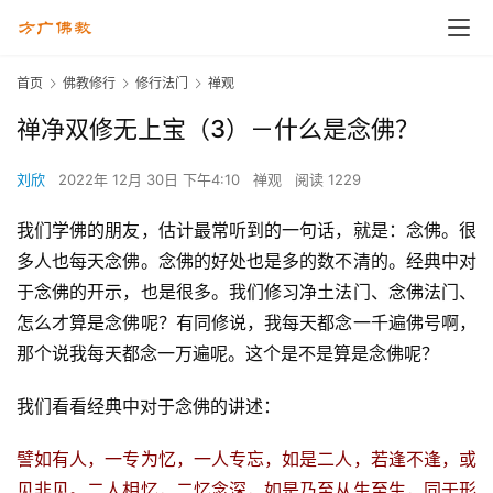
首页
佛教修行
修行法门
禅观
禅净双修无上宝（3）－什么是念佛？
刘欣
2022年 12月 30日 下午4:10
禅观
阅读 1229
我们学佛的朋友，估计最常听到的一句话，就是：念佛。很
多人也每天念佛。念佛的好处也是多的数不清的。经典中对
于念佛的开示，也是很多。我们修习净土法门、念佛法门、
怎么才算是念佛呢？有同修说，我每天都念一千遍佛号啊，
那个说我每天都念一万遍呢。这个是不是算是念佛呢？
我们看看经典中对于念佛的讲述：
譬如有人，一专为忆，一人专忘，如是二人，若逢不逢，或
见非见。二人相忆，二忆念深，如是乃至从生至生，同于形