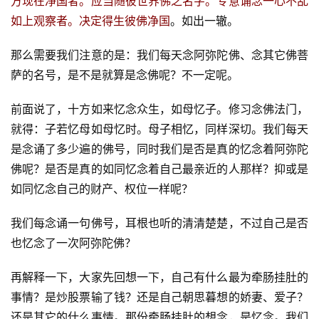
方现在净国者。应当随彼世界佛之名字。专意诵念一心不乱
如上观察者。决定得生彼佛净国
。如出一辙。
那么需要我们注意的是：我们每天念阿弥陀佛、念其它佛菩
萨的名号，是不是就算是念佛呢？不一定呢。
前面说了，十方如来忆念众生，如母忆子。修习念佛法门，
就得：子若忆母如母忆时。母子相忆，同样深切。我们每天
是念诵了多少遍的佛号，同时我们是否是真的忆念着阿弥陀
佛呢？是否是真的如同忆念着自己最亲近的人那样？抑或是
如同忆念自己的财产、权位一样呢？
我们每念诵一句佛号，耳根也听的清清楚楚，不过自己是否
也忆念了一次阿弥陀佛？
再解释一下，大家先回想一下，自己有什么最为牵肠挂肚的
事情？是炒股票输了钱？还是自己朝思暮想的娇妻、爱子？
还是其它的什么事情。那份牵肠挂肚的想念，是忆念。我们