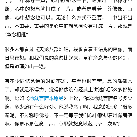
了。口中称呼一声，心中就想念一下。逐渐地口中称呼不
断，心中的想念就打成了一片。或者是看着一尊佛像、画
像，心中想念也可以。无论什么方式不重要，口中出不出
声，不重要，重要的是心中的想念有没有打成一片。那就是
“净念相继”
很多人都看过《天龙八部》吧，段誉看着王语焉的画像，而
日思夜想。和我们说的念佛比起来，虽有净念与否的区别，
但是道理如出一辙。
有不少同修念佛的时间不短，甚至也很辛苦，念的嘴都木
了，却就是不得力，觉得好像没有经典上讲述的那么多好处
啊。比如《
地藏菩萨本愿经
》上说，你念地藏菩萨名号多少
遍，多少遍有什么好处。他说我念了啊，我念的还多了很多
遍呢。不过称呼佛号，不一定等于我们心中就想着地藏菩萨
啊。你是不是每念一声，心里就想念地藏菩萨一次呢？