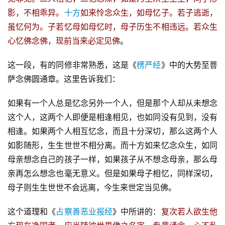
影，不相乖异。
十方
如来怜念众生，如母忆子。若子逃逝，
虽忆何为。子若忆母如母忆时，母子历生不相违远。若众生
心忆佛念佛，现前当来必定见佛
。
这一段，有的同修非常熟悉，这是《
楞严经
》中的大势至菩
萨念佛圆通章。这里告诉我们：
如果有一个人总是忆念另外一个人，但是那个人却从未想念
这个人，这两个人即便是相逢相见，也如同没有见到，没有
相逢。如果两个人相互忆念，而且十分深切，那么这两个人
如影随形，生生世世不相分离。而十方如来忆念众生，如同
母亲想念自己的孩子一样，如果孩子从不想念母亲，那么母
亲再怎么想念也毫无意义。但是如果母子相忆，同样深切，
母子则生生世世不会远离，今生来世定当见佛。
这个道理和《
占察善恶业报经
》中所讲的：
复次若人欲生他