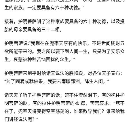
生的家族，一定要具备有六十种功德。”
接着，护明菩萨讲了这种家族要具备的六十种功德，以及投
胎的母亲要具备的三十二相。
护明菩萨说:“我现在在兜率天享有的快乐，不是世间钱财五
欲所能带来的。我之所以要下到人间一生，只是为了安乐众
生，哀愍被种种苦恼困扰的众生。”
护明菩萨来到平时给诸天说法的胜幢殿，对各位天子宣布：
“为了圆满成就佛果，我要去南瞻部洲，降生人间。”
诸天天子听了护明菩萨的话，禁不住潸然泪下，有的抱住护
明菩萨的腿，有的拉住护明菩萨的衣.襟，苦苦哀求：“您不
在了，兜率天将变得空空荡荡的，谁来教导我们？谁来给我
们讲经说法呢？”