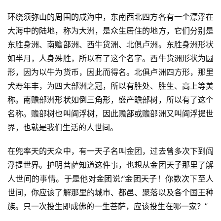
环绕须弥山的周围的咸海中，东南西北四方各有一个漂浮在
大海中的陆地，称为大洲，是众生居住的地方，它们分别是
东胜身洲、南赡部洲、西牛货洲、北俱卢洲。东胜身洲形状
如半月，人身殊胜，所以有了这个名字。西牛货洲形状为圆
形，因为以牛为货币，因此而得名。北俱卢洲四方形，那里
犬寿年丰，为四大部洲之冠，所以有胜处、胜生、高上等美
称。南赡部洲形状如倒三角形，盛产贍部树，所以有了这个
名称。赡部树也叫阎浮树，因此赡部或赡部洲又叫阎浮提世
界，也就是我们生活的人世间。
在兜率天的天众中，有一天子名叫金团，过去曾多次下到阎
浮提世界。护明菩萨知道这件事，也想从金团天子那里了解
人世间的事情。于是他对金团说:“金团天子！你数次下至人
世间，你应该了解那里的城市、都邑、聚落以及各个国王种
族。只一次投生即成佛的一生菩萨，应该投生在哪一家？”