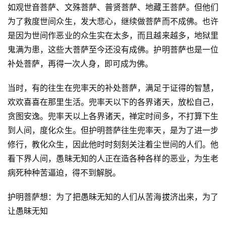
如观世音菩萨、文殊菩萨、普贤菩萨、地藏王菩萨。但他们
为了救度世间众生，发大悲心，继续做菩萨而不成佛。也许
是因为世间作恶业的众生实在太多，而且越来越多，地狱里
鬼满为患，这些大菩萨至今还没有成佛。护明菩萨也是一位
补处菩萨，再得一次人身，即可成为佛。
当时，有的往生在兜率天的补处菩萨，满足于证得的智慧，
欢欢喜喜在那里生活。兜率天以下的各界诸天，放松自己，
贪图安逸。兜率天以上各界诸天，禅定时间多，不打算下生
到人间，度化众生。但护明菩萨往生兜率天，是为了进一步
修行，教化众生，因此他时时刻刻关注着尘世间的人们。他
看下界人间，愚昧无知的人正在造各种各样的恶业，为生老
病死种种苦逼迫，得不到解脱。
护明菩萨想：为了把愚昧无知的人们从苦海拔济出来，为了
让愚昧无知