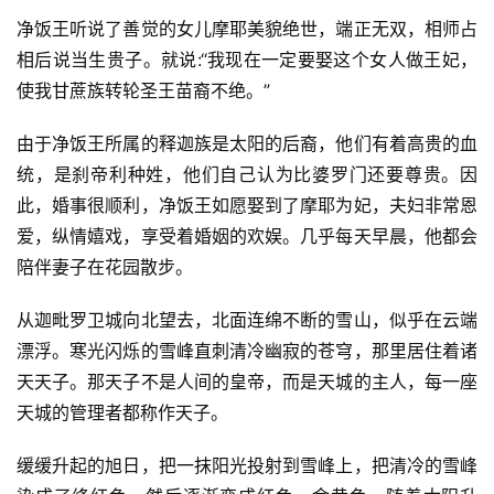
净饭王听说了善觉的女儿摩耶美貌绝世，端正无双，相师占
相后说当生贵子。就说:“我现在一定要娶这个女人做王妃，
使我甘蔗族转轮圣王苗裔不绝。”
由于净饭王所属的释迦族是太阳的后裔，他们有着高贵的血
统，是刹帝利种姓，他们自己认为比婆罗门还要尊贵。因
此，婚事很顺利，净饭王如愿娶到了摩耶为妃，夫妇非常恩
爱，纵情嬉戏，享受着婚姻的欢娱。几乎每天早晨，他都会
陪伴妻子在花园散步。
从迦毗罗卫城向北望去，北面连绵不断的雪山，似乎在云端
漂浮。寒光闪烁的雪峰直刺清冷幽寂的苍穹，那里居住着诸
天天子。那天子不是人间的皇帝，而是天城的主人，每一座
天城的管理者都称作天子。
缓缓升起的旭日，把一抹阳光投射到雪峰上，把清冷的雪峰