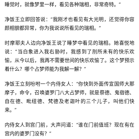
睡觉时，就像梦里一样，看见各种瑞相，非常奇特。”
净饭王立即回答说：“我刚才也看见有大光明，还觉得你容
颜相貌都异常，你为我说说所看见的瑞相。”
时摩耶夫人边向净饭王说了睡梦中看见的瑞相。她喜悦地
说：“当白象进入我右胁时，我感到了刖所未有的快乐欢
愉，从今以后，我再不需要世间的快乐欢愉了。这个梦预示
着什么？哪个占梦师能为我解一解？”
净饭王立刻吩咐一个内侍女人：“你快到外面传宣国师大那
摩子，命令，召唤婆罗门八大占梦师，就是祭德、鬼宿德、
自在德、毗纽德、梵德及老迦叶的三个儿子，叫他们快
来。”
内侍女人到宫门前，大声问道：“谁在门前值班？现在有在
宫内的婆罗门没有？”