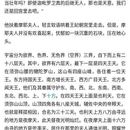
当壮年吗？即使迦毗罗卫真的后继无人，那也是天意。我们
还是回宫里去吧。”
他扶着摩耶夫人，轻言软语哄着王妃朝宫里走去。但是，摩
耶夫人并没有欢喜起来，忧郁如一块沉重的石块，压在她心
头。
宇宙分为欲界、色界、无色界（空界）三界，自下而上有二
十八层天。其中，欲界有六层天，最下一层是四天王天。它
在须弥山腰的犍陀罗山，这山有四座山峰，各住着一位天
王。东方持国天王、南方增长天王、西方广目天王、北方多
闻天王，他们及其眷属守护东、南、西、北、东南、西南、
东北、西北、上、下
十方
。在四天王天上面是也利天，它在
须弥山山顶，山顶四角各有八座天城，辅佐中央的帝释天，
也就是释提桓因，合名为三十三天。也利天上方八万由寻远
的地方是夜摩天，此天昼夜光明灿烂。在夜摩天上面十六万
由寻的地方是兜率天，居住在那里的天人通体光明，照耀世