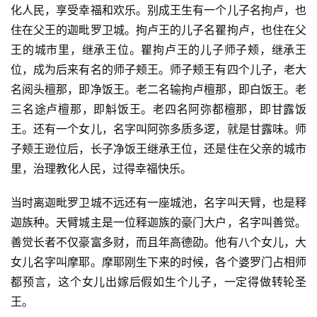
化人民，享受幸福和欢乐。别成王生有一个儿子名拘卢，也
住在父王的迦毗罗卫城。拘卢王的儿子名瞿拘卢，也住在父
王的城市里，继承王位。瞿拘卢王的儿子师子颊，继承王
位，成为后来有名的师子颊王。师子颊王有四个儿子，老大
名阅头檀那，即净饭王。老二名输拘卢檀那，即白饭王。老
三名途卢檀那，即斛饭王。老四名阿弥都檀那，即甘露饭
王。还有一个女儿，名字叫阿弥多质多逻，就是甘露味。师
子颊王逊位后，长子净饭王继承王位，还是住在父亲的城市
里，治理教化人民，过得幸福快乐。
当时离迦毗罗卫城不远还有一座城池，名字叫天臂，也是释
迦族种。天臂城主是一位释迦族的豪门大户，名字叫善觉。
善觉长者不仅豪富多财，而且年高德劭。他有八个女儿，大
女儿名字叫摩耶。摩耶刚生下来的时候，各个婆罗门占相师
都预言，这个女儿出嫁后假如生个儿子，一定得做转轮圣
王。