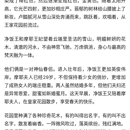
染成了绛红色，然后逐渐变成红色，金黄色。随着太阳升
高，它光芒四射，更加妙相庄严。蓊郁的树林给山腰披上了
新妆，卢醯腻河从雪山深处奔涌而来，跳跃着，欢唱着，从
王家花园前流过。
净饭王和摩耶王妃望着云端里圣洁的雪山，明媚鲜妍的花
木，清澈的河水，不由神思飞驰，万虑俱消，身心与最高的
梵天融为一体。
他们俩是一对神仙眷侣。进入壮年后，净饭王更加英俊伟
岸。摩耶夫人已经29岁，不但保持着少女的俏妙，更增加
了成熟女人的端庄稳重。两人虽然结婚多年，但他们夫妇还
是异常恩爱，甜蜜如新婚蜜月。这天早晨，净饭王又陪着摩
耶夫人，在皇家花园散步，享受春天的快乐。
花园里种满了各种珍奇花木，有的叫得出名字，有的叫不出
名字，散发着幽香。一阵微风吹过，落英缤纷，残红满地。