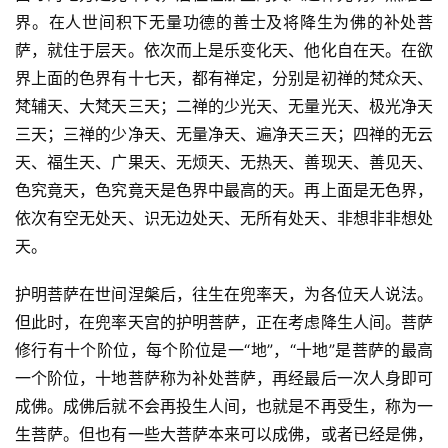
界。在人世间积下无量功德的善士及将降生为佛的补处菩
萨，就住于层天。依次而上是乐变化天、他化自在天。在欲
界上面的色界有十七天，都有禅定，分别是初禅的梵众天、
梵辅天、大梵天三天；二禅的少光天、无量光天、极光净天
三天；三禅的少净天、无量净天、遍净天三天；四禅的无云
天、福生天、广果天、无烦天、无热天、善现天、善见天、
色究竟天，色究竟天是色界中最高的天。再上面是无色界，
依次有空无处天、识无边处天、无所有处天、非想非非想处
天。
护明菩萨在世间涅槃后，往生在兜率天，为各位天人说法。
但此时，在兜率天宫的护明菩萨，正在考虑降生人间。菩萨
修行有十个阶位，每个阶位是一“地”，“十地”是菩萨的最高
一个阶位，十地菩萨称为补处菩萨，再经最后一次人身即可
成佛。成佛后就不会再投生人间，也就是不再受生，称为一
生菩萨。但也有一些大菩萨本来可以成佛，或者已经是佛，