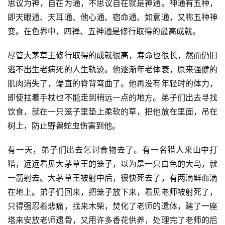
思议为神，自在为通，不思议自在就是神通。神通有五种，
即天眼通、天耳通、他心通、宿命通、如意通，又称五种神
变。在色界中，四禅、五神通是修行取得的最高成就。
尽管大茅草王修行取得的成就很高，寿命也很长，然而仍旧
逃不出生老病死的人生轨迹。他逐渐年老体衰，原来强健的
肌肉消失了，端直的脊背弯曲了。他再没有年轻时的体力，
即使拄着手杖也不能走到稍远一点的地方。弟子们出去寻找
饮食，就在一只笼子里垫上柔软的草，把他放在里面，吊在
树上，防止野兽蛇虫伤害到他。
有一天，弟子们出去乞讨食物去了。有一名猎人来山中打
猎，远远看见大茅草王的笼子，以为是一只白色的大鸟，就
一箭射去。大茅草王被射中后，很快死去了，有两滴鲜血滴
在地上。弟子们回来，把笼子放下来，看见老师被射死了，
只得强忍着悲痛，找来木柴，焚化了老师的遗体，建了一座
塔来安放老师遗骨，又用许多香花供养，处理完了老师的后