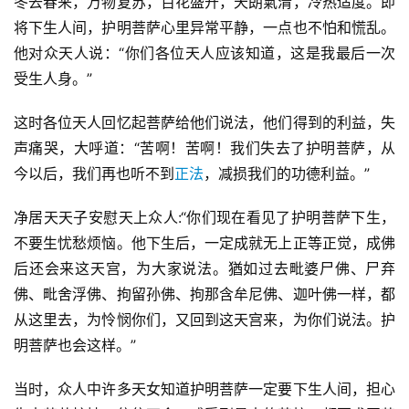
冬去春来，万物复苏，百花盛开，天朗氣清，冷热适度。即
将下生人间，护明菩萨心里异常平静，一点也不怕和慌乱。
他对众天人说：“你们各位天人应该知道，这是我最后一次
受生人身。”
这时各位天人回忆起菩萨给他们说法，他们得到的利益，失
声痛哭，大呼道：“苦啊！苦啊！我们失去了护明菩萨，从
今以后，我们再也听不到
正法
，减损我们的功德利益。”
净居天天子安慰天上众人:“你们现在看见了护明菩萨下生，
不要生忧愁烦恼。他下生后，一定成就无上正等正觉，成佛
后还会来这天宫，为大家说法。猶如过去毗婆尸佛、尸弃
佛、毗舍浮佛、拘留孙佛、拘那含牟尼佛、迦叶佛一样，都
从这里去，为怜悯你们，又回到这天宫来，为你们说法。护
明菩萨也会这样。”
当时，众人中许多天女知道护明菩萨一定要下生人间，担心