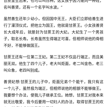
甘蔗里生出来，也可以叫日种。这女孩子因为是同一种姓，
名叫善贤，还有一个名字叫水波。”
虽然善生还年少幼小，但因国中无王，大臣们立即给善生进
行了灌顶仪式，把他立为国王，他就是甘蔗王。小女孩善贤
长大成年后，就册封为甘蔗王的大妃。大妃生了一个男孩
子，取名长寿。长寿虽然生得端正可喜，但相师说他的骨相
不好，不能够做国王。
甘蔗王还有一位第二王妃。第二王妃不仅品行端正，而且美
丽无双。他生了四个儿子，老大叫炬面，老二叫金色，老三
叫众象，老四叫别成。
善贤妃想:甘蔗王的儿子中，炬面兄弟个个能干，我只有这
一个儿子，虽然极为端正，但相师说他的相貌不能够做王。
我要想个办法，使我儿子继承王位。她想，甘蔗王对我本来
就无比敬爱，我今后要用一切妇人的办法，取得甘蔗王的欢