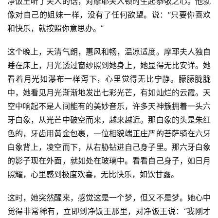
净饭王听了夫人的话，对摩耶夫人顿时生起恭敬之心。他就
像对自己的姐妹一样，没有了任何欲望。说：“只要你喜欢
和快乐，就按照你意思办。”
这个晚上，天清气朗，惠风和畅，温凉适度。摩耶夫人独自
睡在床上，月光透过窗纱照到她身上，她显得无比安详。她
看着月光如瀑布一样泻下，心里觉得无比宁静。朦朦胧胧
中，她看见月光渐渐地发出七彩光芒，有如灿烂的云霞。天
空中响起不是人间能有的美妙音乐，许多天神簇拥着一头六
牙白象，从光芒中破空而来，越来越近。那白象的头是朱红
色的，牙齿用黄金包裹，一位相貌端正庄严的菩萨骑在六牙
白象背上，凌空而下，从右胁钻进自己身子里。那六牙白象
的影子现在外面，就如处在玻璃中。看看自己身子，如日月
照耀，心里感到极度欢喜，无比快乐，如饮甘露。
这时，她突然醒来，感觉这是一个梦，但又不是梦。她心中
觉得非常稀有，立即到净饭王那里，对净饭王说：“我刚才