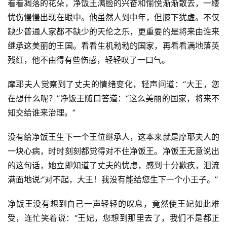
看看凋落的花朵，净饭王满脸的兴奋和愉悦渐渐散去，一缕
忧伤慢慢出现在眼中。他虽然人到中年，但膝下犹虚。不仅
缺少普通人家都不缺少的天伦之乐，更重要的是将来由谁来
继承这美丽的王国。看看生机勃勃的国家，再看看满地落英
残红，他不由得有些伤感，轻轻叹了一口气。
摩耶夫人觉察到了丈夫的情绪变化，轻声问道：“大王，您
在想什么呢？”净饭王随口答道：“这么美丽的国家，将来不
知交给谁来治理。”
没有给净饭王生下一个王位继承人，这本来就是摩耶夫人的
一块心病，时时刻刻都觉得对不住净饭王。净饭王无意说出
的这句话，她立即知道了丈夫的忧虑，感到十分歉疚，泪流
满面地说:“对不起，大王！我没有能给您生下一个小王子。”
净饭王没有想到自己一声轻轻的叹息，竟然使王妃如此难
受，连忙笑着说：“王妃，您想到那里去了，我们不是都正