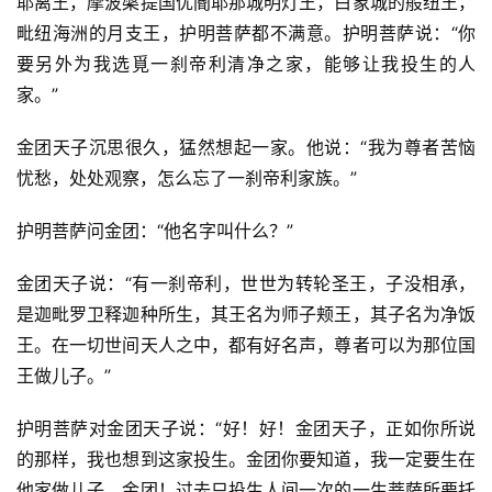
耶离王，摩波槃提国优阍耶那城明灯王，白象城的般纽王，
毗纽海洲的月支王，护明菩萨都不满意。护明菩萨说：“你
要另外为我选覓一刹帝利清净之家，能够让我投生的人
家。”
金团天子沉思很久，猛然想起一家。他说：“我为尊者苦恼
忧愁，处处观察，怎么忘了一刹帝利家族。”
护明菩萨问金团：“他名字叫什么？”
金团天子说：“有一刹帝利，世世为转轮圣王，子没相承，
是迦毗罗卫释迦种所生，其王名为师子颊王，其子名为净饭
王。在一切世间天人之中，都有好名声，尊者可以为那位国
王做儿子。”
护明菩萨对金团天子说：“好！好！金团天子，正如你所说
的那样，我也想到这家投生。金团你要知道，我一定要生在
他家做儿子。金团！过去只投生人间一次的一生菩萨所要托