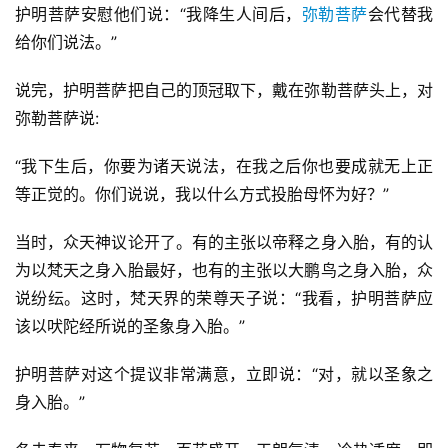
护明菩萨安慰他们说：“我降生人间后，
弥勒菩萨
会代替我
给你们说法。”
说完，护明菩萨把自己的顶冠取下，戴在弥勒菩萨头上，对
弥勒菩萨说:
“我下生后，你要为诸天说法，在我之后你也要成就无上正
等正觉的。你们说说，我以什么方式投胎母怀为好？”
当时，众天神议论开了。有的主张以帝释之身入胎，有的认
为以梵天之身入胎最好，也有的主张以大鹏鸟之身入胎，众
说纷纭。这时，梵天界的荣尊天子说：“我看，护明菩萨应
该以吠陀经所说的圣象身入胎。”
护明菩萨对这个提议非常满意，立即说：“对，就以圣象之
身入胎。”