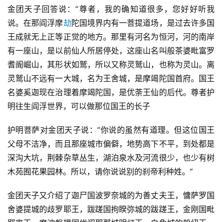
金团天子回答说：“尊者，我的确知道很多，您好好听我
说。在那阎浮摩
劫
陀国境界内有一菩提道场，是过去许多国
王成就无上正等正觉的地方。那里有河名为恒河，河的南岸
有一座山，是以前仙人所居停处，这座山名叫般茶婆毗富罗
耆阍崛山，其形状如鹫，所以又称灵鹫山，也称为灵山。离
灵鹫山不远有一大城，名为王舍城，是摩竭陀国首府。国王
名婆奚迦现在治理着摩竭陀国，是优荼王仙的后代。尊者护
明往生阎浮世界，可以做那位国王的长子
护明菩萨对金团天子说：“你说的虽然有道理。但这位国王
父母不洁净，而且那座城市偏僻，地势高下不平，到处都是
深沟大坑，荆棘杂草丛生，湖泊泉水及河流很少，也少有树
木苑囿花果园林。所以，请你说说别的刹帝利种姓。”
金团天子又介绍了迦尸国波罗奈城的为善丈夫王，慵萨罗国
舍婆提城的歧罗耶王，跋蹉国拘睽弥城的跋蹉王，金刚国毗