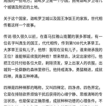
周围的一些地方。迦毗罗卫是一个小国，拥有迦毗罗卫等几
个城镇及附近的土地。
关于这个国家，迦毗罗卫城以及国王净饭王的家族，世代相
传着这样一个故事。
传说:很久很久以前，在喜马拉雅山南麓的褒多那城，有一
位名字叫真生的国王，代代相传，传到第108代大茅草王。
大茅草王没有儿子，他想：我现在没有儿子，谁来继承我的
王位？谁能够延续我的种姓？想来想去，决定出家修行。他
把王位托付给各位大臣，剃除须发，穿上出家人的衣服，出
城到一处僻静的森林里修行。他持戒清净，勇猛精进，成就
四禅，具备五种神通。
四禅是四种禅那的略称，又叫四禅定、四净虑、四色界定。
它是在排除欲界烦恼干扰后获得的心绪宁静、思维清晰的专
注状态，也是保证正确思维，成就种种功德的心理条件。不