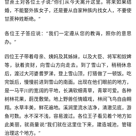
甘蔗王对各位王子说:“你们从今天离开这里。将来如果结
婚，不能娶外族女子，还是要从自家种族内找女人，不要使
甘蔗种姓断绝。”
各位王子答应说：“我们一定遵从您的教诲，照你的意思
办。”
四位王子带着母亲、姨妈及其姊妹，以及大臣、将军和奴婢
等，驮着资财，向雪山方向走去。到了雪山下，稍稍休息
后，渡过大河婆耆罗涕，登上雪山顶，打猎做了一顿饭。吃
完饭后，慢慢前进到雪山的南面。出现在他们眼前的地方，
是一马平川的宽阔的平地，长满软细青草，青翠可爱。各种
树林花果，蔚茂敷榮。地上野兽任情嬉戏，林间飞鸟自由翱
翔。水草丰美，鲜花遍地。溪涧里流水洁净，清澈见底，游
鱼可数。水不深不浅，容易渡过。各位王子看见着个地方如
此美丽，就商量说:“我们就在这里住下来，建造城池，管辖
治理这个地方。”