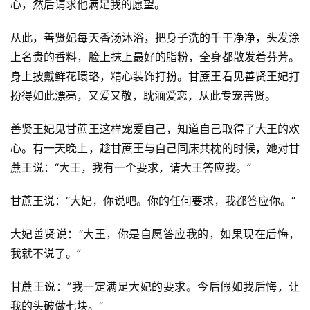
心，然后请求他满足我的愿望。
从此，善贤妃每天香汤沐浴，把身子洗的千干净净，头发涂
上名贵的香料，脸上抹上最好的脂粉，全身都散发着芬芳。
身上披戴鲜花環珞，精心装饰打扮。甘蔗王看见善贤王妃打
扮得如此漂亮，又爱又敬，耽湎爱恋，从此专宠善贤。
善贤王妃见甘蔗王这样宠爱自己，知道自己取得了大王的欢
心。有一天晚上，趁甘蔗王与自己同床共枕的时候，她对甘
蔗王说：“大王，我有一个要求，请大王答应我。”
甘蔗王说：“大妃，你说吧。你的任何要求，我都答应你。”
大妃善贤说：“大王，你是自愿答应我的，如果现在后悔，
我就不说了。”
甘蔗王说：”我一定满足大妃的要求。今后假如我后悔，让
我的头破做七块。”