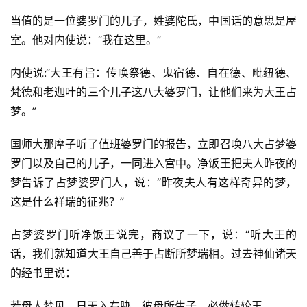
当值的是一位婆罗门的儿子，姓婆陀氏，中国话的意思是屋
室。他对内使说：“我在这里。”
内使说:“大王有旨：传唤祭德、鬼宿德、自在德、毗纽德、
梵德和老迦叶的三个儿子这八大婆罗门，让他们来为大王占
梦。”
国师大那摩子听了值班婆罗门的报告，立即召唤八大占梦婆
罗门以及自己的儿子，一同进入宫中。净饭王把夫人昨夜的
梦告诉了占梦婆罗门人，说：“昨夜夫人有这样奇异的梦，
这是什么祥瑞的征兆？”
占梦婆罗门听净饭王说完，商议了一下，说：“听大王的
话，我们就知道大王自己善于占断所梦瑞相。过去神仙诸天
的经书里说：
若母人梦见，日天入右胁，彼母所生子，必做转轮王。