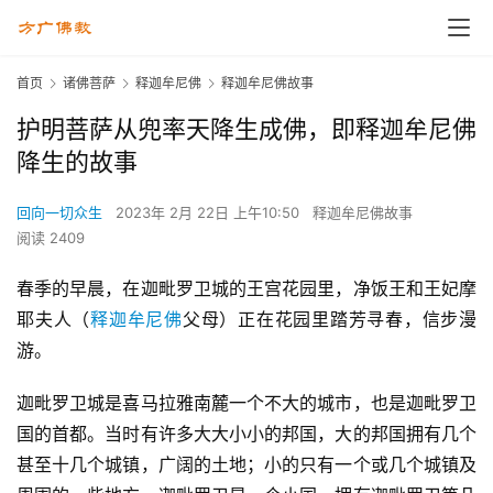
首页
诸佛菩萨
释迦牟尼佛
释迦牟尼佛故事
护明菩萨从兜率天降生成佛，即释迦牟尼佛
降生的故事
回向一切众生
2023年 2月 22日 上午10:50
释迦牟尼佛故事
阅读 2409
春季的早晨，在迦毗罗卫城的王宫花园里，净饭王和王妃摩
耶夫人（
释迦牟尼佛
父母）正在花园里踏芳寻春，信步漫
游。
迦毗罗卫城是喜马拉雅南麓一个不大的城市，也是迦毗罗卫
国的首都。当时有许多大大小小的邦国，大的邦国拥有几个
甚至十几个城镇，广阔的土地；小的只有一个或几个城镇及