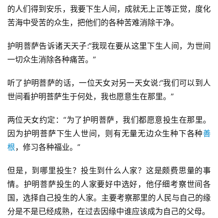
的人们得到安乐，我要下生人间，成就无上正等正觉，度化
苦海中受苦的众生，把他们的各种苦难消除干净。
护明菩萨告诉诸天天子:“我现在要从这里下生人间，为世间
一切众生消除各种痛苦。”
听了护明菩萨的话，一位天女对另一天女说:“我们可以到人
世间看护明菩萨生于何处，我也愿意生在那里。”
两位天女约定：“为了护明菩萨，我们都愿意投生在那里。
因为护明菩萨下生人世间，则有无量无边众生种下各种
善
根
，修习各种福业。”
但是，到哪里投生？投生到什么人家？这是颇费思量的事
情。护明菩萨投生的人家要好中选好，他仔细考察世间各
国，选择自己投生的人家。主要考察那里的人民与自己的缘
分是不是已经成熟，在过去因缘中谁应该成为自己的父母。