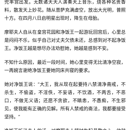
兜率宫出发。无数诸天天人演奏天上音乐，烧各种名贵香
料，散发天上妙花。随从菩萨充满虚空，放出大光明，普照
十方。在四月八日启明星出现时，降生在母胎。
摩耶夫人自从在皇宫花园和净饭王一起游玩回宫后，心里总
是闷闷不乐，似乎自己对丈夫欠债未还，总感到对不起净饭
王。净饭王越是想尽办法劝慰她，她越是感到不安。
不知什么原因，最近一段时间，她心里变得无比清净空寂，
一再婉言谢绝净饭王要她同床共寝的要求。
她对净饭王说：“大王，我从现在起要持八禁清净斋戒，不
杀生，不偷盗，不淫佚，不妄语，不饮酒，不两舌，不恶
口，不做无义语；还愿不贪欲，不瞋恚，不愚痴，不生邪
见，使我能有正确的见解。所有人禁戒的斋法，我都要接受
坚持。”