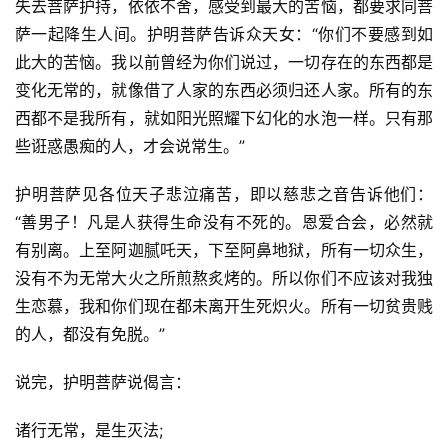
失去菩萨护持，依依不舍，感受到最大的苦恼，都要求同菩
萨一起降生人间。护明菩萨告诉众天女：“你们不要感到如
此大的苦恼。我以前曾经为你们说过，一切存在的东西都是
变化无常的，就像借了人家的东西必须归还人家。所有的东
西都不是我所有，就如阳光照耀下幻化的水泡一样。只有那
些诳惑愚痴的人，才会说常生。”
护明菩萨见各位天子悲泣痛苦，即以慈悲之音告诉他们：
“善男子！凡是人获得生命没有不死的。恩爱合会，必然就
有别离。上至阿迦腻吒天，下至阿鼻地狱，所有一切众生，
没有不为无常大火之所煎熬炙烤的。所以你们不应该对我独
生恋慕，我和你们现在都未离开生死炽火。所有一切贫贵贱
的人，都没有免脱。”
说完，护明菩萨说偈言：
诸行无常，是生灭法;