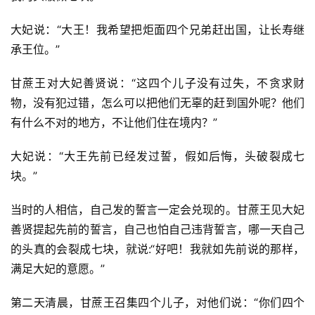
大妃说：“大王！我希望把炬面四个兄弟赶出国，让长寿继
承王位。”
甘蔗王对大妃善贤说：“这四个儿子没有过失，不贪求财
物，没有犯过错，怎么可以把他们无辜的赶到国外呢？他们
有什么不对的地方，不让他们住在境内？”
大妃说：“大王先前已经发过誓，假如后悔，头破裂成七
块。”
当时的人相信，自己发的誓言一定会兑现的。甘蔗王见大妃
善贤提起先前的誓言，自己也怕自己违背誓言，哪一天自己
的头真的会裂成七块，就说:“好吧！我就如先前说的那样，
满足大妃的意愿。”
第二天清晨，甘蔗王召集四个儿子，对他们说：“你们四个