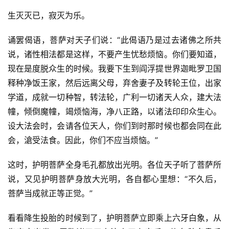
生灭灭已，寂灭为乐。
诵罢偈语，菩萨对天子们说：“此偈语乃是过去诸佛之所共
说，诸性相法都是这样，不要产生忧愁烦恼。你们要知道，
现在是度脱众生的时候。我要下生到阎浮提世界迦毗罗卫国
释种净饭王家，然后远离父母，弃舍妻子及转轮王位，出家
学道，成就一切种智，转法轮，广利一切诸天人众，建大法
幢，倾倒魔幢，竭烦恼海，净八正路，以诸法印印众生心。
设大法会时，会请各位天人，你们到时那时候也都会同在此
会，滄受法食。因此，你们不应当烦恼。”
这时，护明菩萨全身毛孔都放出光明。各位天子听了菩萨所
说，又见护明菩萨身放大光明，各自都心里想：“不久后，
菩萨当成就正等正觉。”
看看降生投胎的时候到了，护明菩萨立即乘上六牙白象，从