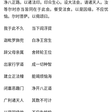
净八正路。以诸法印。印众生心。设大法会。请诸天人。汝
等尔时亦当皆同在于此会。餐受法食。以是因缘。不应忧
恼。尔时菩萨。以偈颂曰。
我于此不久　　当下阎浮提
迦毗罗旆兜　　白净王宫生
辞父母亲属　　舍转轮王位
出家行学道　　成一切种智
建立正法幢　　能竭烦恼海
闭塞恶趣门　　净开八正道
广利诸天人　　其数不可计