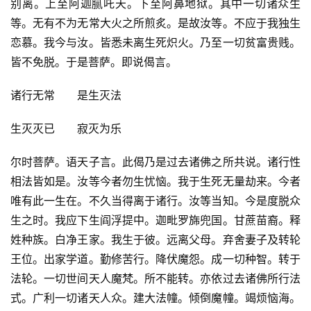
别离。上至阿迦腻吒天。下至阿鼻地狱。其中一切诸众生
等。无有不为无常大火之所煎炙。是故汝等。不应于我独生
恋慕。我今与汝。皆悉未离生死炽火。乃至一切贫富贵贱。
皆不免脱。于是菩萨。即说偈言。
诸行无常　　是生灭法
生灭灭已　　寂灭为乐
尔时菩萨。语天子言。此偈乃是过去诸佛之所共说。诸行性
相法皆如是。汝等今者勿生忧恼。我于生死无量劫来。今者
唯有此一生在。不久当得离于诸行。汝等当知。今是度脱众
生之时。我应下生阎浮提中。迦毗罗旆兜国。甘蔗苗裔。释
姓种族。白净王家。我生于彼。远离父母。弃舍妻子及转轮
王位。出家学道。勤修苦行。降伏魔怨。成一切种智。转于
法轮。一切世间天人魔梵。所不能转。亦依过去诸佛所行法
式。广利一切诸天人众。建大法幢。倾倒魔幢。竭烦恼海。