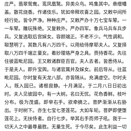
庄严。翡翠鸳鸯。鸾凤凰鹥。异类众鸟。鸣集其中。悬缯幡
盖。散花烧香。作诸伎乐。犹如帝释欢喜之园。又敕中间所
经行处。皆令严净。种种庄严。又敕严办十万七宝车辇。一
一车辇。雕玩殊绝。又复敕外。严办四军。象兵马兵车兵步
兵。又复选取后宫婇女。容颜端正。不老不少。气性调和。
聪慧明了。其数凡有八万四千。以用给侍摩耶夫人。又复择
取八万四千端正童女。着妙璎珞严身之具。赍持香花。先往
住彼蓝毗尼园。王又敕诸群臣百官。夫人去者。皆悉侍从。
于是夫人。即升宝舆。与诸官属并及婇女。前后导从。往蓝
毗尼园。尔时复有天龙八部。亦皆随从。充满虚空。尔时夫
人。既入园已。诸根寂静。十月满足。于二月八日日初出
时。夫人见彼园中。有一大树。名曰无忧。花色香鲜。枝叶
分布。极为茂盛。即举右手。欲牵摘之。菩萨渐渐从右胁
出。于时树下。亦生七宝七茎莲花。大如车轮。菩萨即便堕
莲花上。无扶侍者。自行七步。举其右手而师子吼。我于一
切天人之中最尊最胜。无量生死。于今尽矣。此生利益一切