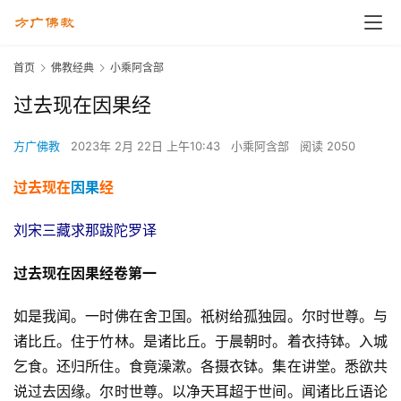
首页
佛教经典
小乘阿含部
过去现在因果经
方广佛教
2023年 2月 22日 上午10:43
小乘阿含部
阅读 2050
过去现在
因果
经
刘宋三藏求那跋陀罗译
过去现在因果经卷第一
如是我闻。一时佛在舍卫国。祇树给孤独园。尔时世尊。与
诸比丘。住于竹林。是诸比丘。于晨朝时。着衣持钵。入城
乞食。还归所住。食竟澡漱。各摄衣钵。集在讲堂。悉欲共
说过去因缘。尔时世尊。以净天耳超于世间。闻诸比丘语论