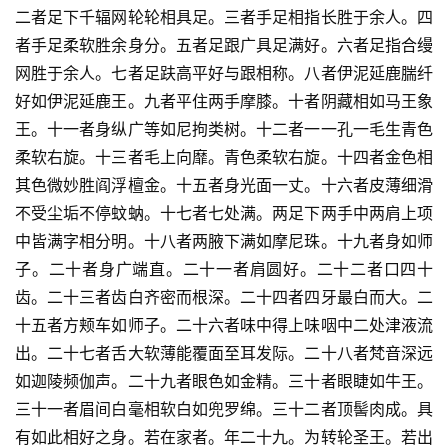
二者足下千辐网轮轮相具足。三者手足相指长胜于余人。四
者手足柔软胜余身分。五者足跟广具足满好。六者足指合缦
网胜于余人。七者足趺高平好与跟相称。八者伊泥延鹿腨纤
好如伊泥延鹿王。九者平住两手摩膝。十者阴藏相如马王象
王。十一者身纵广等如尼拘类树。十二者一一孔一毛生青色
柔软右旋。十三者毛上向靡。青色柔软右旋。十四者金色相
其色微妙胜阎浮檀金。十五者身光面一丈。十六者皮薄细滑
不受尘垢不停蚊蚋。十七者七处满。两足下两手中两肩上项
中皆满字相分明。十八者两腋下满如摩尼珠。十九者身如师
子。二十者身广端直。二十一者肩圆好。二十二者口四十
齿。二十三者齿白齐密而根深。二十四者四牙最白而大。二
十五者方颊车如师子。二十六者味中得上味咽中二处津液流
出。二十七者舌大软薄能覆面至耳发际。二十八者梵音深远
如迦陵频伽声。二十九者眼色如金精。三十者眼睫如牛王。
三十一者眉间白毫相软白如兜罗绵。三十二者顶髻肉成。具
有如此相好之身。若在家者。年二十九。为转轮圣王。若出