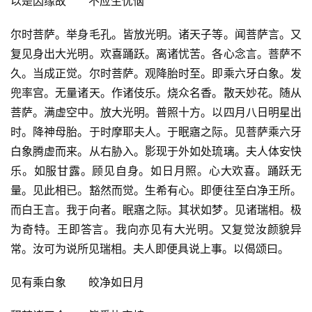
以是因缘故　　不应生忧恼
尔时菩萨。举身毛孔。皆放光明。诸天子等。闻菩萨言。又
复见身出大光明。欢喜踊跃。离诸忧苦。各心念言。菩萨不
久。当成正觉。尔时菩萨。观降胎时至。即乘六牙白象。发
兜率宫。无量诸天。作诸伎乐。烧众名香。散天妙花。随从
菩萨。满虚空中。放大光明。普照十方。以四月八日明星出
时。降神母胎。于时摩耶夫人。于眠寤之际。见菩萨乘六牙
白象腾虚而来。从右胁入。影现于外如处琉璃。夫人体安快
乐。如服甘露。顾见自身。如日月照。心大欢喜。踊跃无
量。见此相已。豁然而觉。生希有心。即便往至白净王所。
而白王言。我于向者。眠寤之际。其状如梦。见诸瑞相。极
为奇特。王即答言。我向亦见有大光明。又复觉汝颜貌异
常。汝可为说所见瑞相。夫人即便具说上事。以偈颂曰。
见有乘白象　　皎净如日月