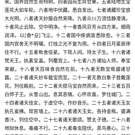
荣。国界自然生奇特树。四者园苑生异甘果。五者陆地生宝
莲花大如车轮。六者地中伏藏。悉自发出。七者诸藏珍宝放
大光明。八者诸天妙服自然来降。九者众川万流恬静澄清。
十者风止云除。空中明净。十一者香风芬芳从四方来。细雨
润泽。以[僉*殳]飞尘。十二者国中疾病皆悉除愈。十三者
国内宫舍无不明曜。灯烛之光不复为用。十四者日月星辰停
住不行。十五者毗舍佉星。下现人间。待太子生。十六者诸
梵天王。执素宝盖。列覆宫上。十七者八方诸仙人师。奉宝
来献。十八者天百味食自然在前。十九者无数宝瓶盛诸甘
露。二十者诸天妙车载宝而至。二十一者无数白象子首戴莲
花。列住殿前。二十二者天绀马宝自然而来。二十三者五百
白师子王。从雪山出。息其恶情。心怀欢喜。罗住城门。二
十四者诸天伎女。于虚空中。作妙音乐。二十五者诸天玉女
执孔雀拂。现宫墙上。二十六者诸天玉女。各持金瓶。盛满
香汁。列住空中。二十七者诸天歌颂。赞太子德。二十八者
地狱休息。毒痛不行。二十九者毒虫隐伏。恶鸟善心。三十