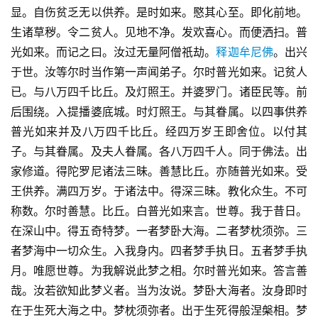
显。自伤贫乏无以供养。是时如来。愍其心至。即化前地。
生诸草秽。令二贫人。见地不净。发欢喜心。而便洒扫。普
光如来。而记之曰。汝过无量阿僧祇劫。
释迦牟尼佛
。出兴
于世。汝等尔时当作第一声闻弟子。尔时普光如来。记贫人
已。与八万四千比丘。及灯照王。并婆罗门。诸臣民等。前
后围绕。入提播婆底城。时灯照王。与其眷属。以四事供养
普光如来并及八万四千比丘。经四万岁王即舍位。以付其
子。与其眷属。及夫人眷属。各八万四千人。同于佛法。出
家修道。得陀罗尼诸法三昧。善慧比丘。亦随普光如来。受
王供养。满四万岁。于诸法中。得深三昧。教化众生。不可
称数。尔时善慧。比丘。白普光如来言。世尊。我于昔日。
在深山中。得五奇特梦。一者梦卧大海。二者梦枕须弥。三
者梦海中一切众生。入我身内。四者梦手执日。五者梦手执
月。唯愿世尊。为我解说此梦之相。尔时普光如来。答言善
哉。汝若欲知此梦义者。当为汝说。梦卧大海者。汝身即时
在于生死大海之中。梦枕须弥者。出于生死得般涅槃相。梦