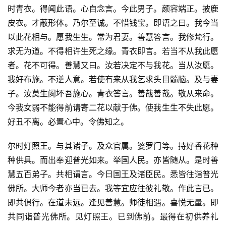
时青衣。得闻此语。心自念言。今此男子。颜容端正。披鹿
皮衣。才蔽形体。乃尔至诚。不惜钱宝。即语之曰。我今当
以此花相与。愿我生生。常为君妻。善慧答言。我修梵行。
求无为道。不得相许生死之缘。青衣即言。若当不从我此愿
者。花不可得。善慧又曰。汝若决定不与我花。当从汝愿。
我好布施。不逆人意。若使有来从我乞求头目髓脑。及与妻
子。汝莫生阂坏吾施心。青衣答言。善哉善哉。敬从来命。
今我女弱不能得前请寄二花以献于佛。使我生生不失此愿。
好丑不离。必置心中。令佛知之。
尔时灯照王。与其诸子。及众官属。婆罗门等。持好香花种
种供具。而出奉迎普光如来。举国人民。亦皆随从。是时善
慧五百弟子。共相谓言。今日国王及诸臣民。悉皆往诣普光
佛所。大师今者亦当已去。我等宜应往彼礼敬。作此言已。
即共俱行。在道未远。逢见善慧。师徒相遇。喜悦无量。即
共同诣普光佛所。见灯照王。已到佛前。最得在初供养礼