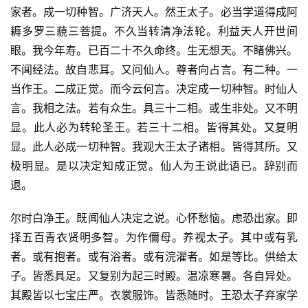
家者。成一切种智。广济天人。然王太子。必当学道得成阿
耨多罗三藐三菩提。不久当转清净法轮。利益天人开世间
眼。我今年寿。已百二十不久命终。生无想天。不睹佛兴。
不闻经法。故自悲耳。又问仙人。尊者向占言。有二种。一
当作王。二成正觉。而今云何言。决定成一切种智。时仙人
言。我相之法。若有众生。具三十二相。或生非处。又不明
显。此人必为转轮圣王。若三十二相。皆得其处。又复明
显。此人必成一切种智。我观大王太子诸相。皆得其所。又
极明显。是以决定知成正觉。仙人为王说此语已。辞别而
退。
尔时白净王。既闻仙人决定之说。心怀愁恼。虑恐出家。即
择五百青衣贤明多智。为作儞母。养视太子。其中或有乳
者。或有抱者。或有浴者。或有浣濯者。如是等比。供给太
子。皆悉具足。又复别为起三时殿。温凉寒暑。各自异处。
其殿皆以七宝庄严。衣裳服饰。皆悉随时。王恐太子弃家学