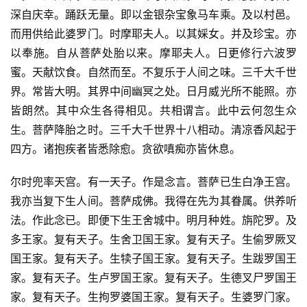
深自庆幸。踊跃无量。即以金银杂宝象马车乘。及以村邑。
而用供给此婆罗门。时摩耶夫人。以其婇女。并及珍宝。亦
以奉施。自从菩萨处胎以来。摩耶夫人。日更修行六波罗
蜜。天献饮食。自然而至。不复乐于人间之味。三千大千世
界。常皆大明。其界中间幽冥之处。日月威光所不能照。亦
皆朗然。其中众生各得相见。共相谓言。此中云何忽生众
生。菩萨降胎之时。三千大千世界十八相动。清凉香风起于
四方。诸抱疾者皆悉除愈。贪欲嗔痴亦皆休息。
尔时兜率天宫。有一天子。作是念言。菩萨已生白净王宫。
我亦当复下生人间。菩萨成佛。我得在先为其眷属。供养听
法。作此念已。即便下生王舍城中。明月种姓。旃陀罗。及
多王家。复有天子。生舍卫国王家。复有天子。生偷罗厥叉
国王家。复有天子。生犊子国王家。复有天子。生跋罗国王
家。复有天子。生卢罗国王家。复有天子。生德叉尸罗国王
家。复有天子。生拘罗婆国王家。复有天子。生婆罗门家。