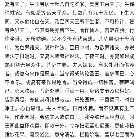
复有天子。生长者居士毗舍首陀罗家。复有五百天子。生释
种姓家。有如是等诸天子众。其数凡有九十九亿。下生人
间。又从他化自在天。乃至四天王所下生者。不可称计。复
有色界天王。与其眷属亦皆下生。而作仙人。菩萨在胎。行
住坐卧。无所妨碍。又不令母有诸苦患。菩萨晨朝于母胎
中。为色界诸天。说种种法。至日中时。为欲界诸天。亦说
诸法于日晡时。又复为诸鬼神说法。于夜三时。亦复如是成
熟利益无量众生。菩萨在胎。夫人婇女。有来礼拜而供养
者。或复有来作是愿言。当令得成转轮圣王。菩萨闻已。心
不喜乐。或复有来作是愿言。当令得成一切种智。菩萨闻
已。心大欢喜。菩萨处胎。垂满十月。身诸支节及以相好。
皆悉具足。亦使其母诸根寂定。乐处园林。不喜愦闹。时白
净王。心自思惟。夫人怀妊。日月将满。而不见其有生产
相。作此念时。会遇夫人遣信白王。我今欲出园林游观。时
王闻此益怀欢喜。即敕于外。令净扫洒蓝毗尼园。更使栽植
诸妙花果。流泉浴池。悉令清洁。栏楯阶陛。皆以七宝而为