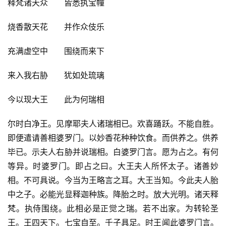
释梵诸天众　　皆悉执宝幢
烧香散天花　　并作众伎乐
充满虚空中　　围绕而来下
来入我右胁　　犹如处琉璃
今以现大王　　此为何瑞相
尔时白净王。见摩耶夫人诸瑞相已。欢喜踊跃。不能自胜。
即便遣请善相婆罗门。以妙香花种种饮食。而供养之。供养
毕已。示夫人右胁并说瑞相。白婆罗门言。愿为占之。有何
等异。时婆罗门。即占之曰。大王夫人所怀太子。诸善妙
相。不可具说。今当为王略言之耳。大王当知。今此夫人胎
中之子。必能光显释迦种族。降胎之时。放大光明。诸天释
梵。执侍围绕。此相必是正觉之瑞。若不出家。为转轮圣
王。王四天下。七宝自至。千子具足。时王闻此婆罗门言。