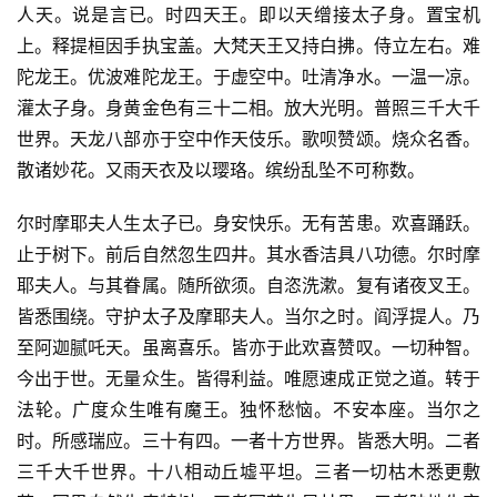
人天。说是言已。时四天王。即以天缯接太子身。置宝机
上。释提桓因手执宝盖。大梵天王又持白拂。侍立左右。难
陀龙王。优波难陀龙王。于虚空中。吐清净水。一温一凉。
灌太子身。身黄金色有三十二相。放大光明。普照三千大千
世界。天龙八部亦于空中作天伎乐。歌呗赞颂。烧众名香。
散诸妙花。又雨天衣及以璎珞。缤纷乱坠不可称数。
尔时摩耶夫人生太子已。身安快乐。无有苦患。欢喜踊跃。
止于树下。前后自然忽生四井。其水香洁具八功德。尔时摩
耶夫人。与其眷属。随所欲须。自恣洗漱。复有诸夜叉王。
皆悉围绕。守护太子及摩耶夫人。当尔之时。阎浮提人。乃
至阿迦腻吒天。虽离喜乐。皆亦于此欢喜赞叹。一切种智。
今出于世。无量众生。皆得利益。唯愿速成正觉之道。转于
法轮。广度众生唯有魔王。独怀愁恼。不安本座。当尔之
时。所感瑞应。三十有四。一者十方世界。皆悉大明。二者
三千大千世界。十八相动丘墟平坦。三者一切枯木悉更敷