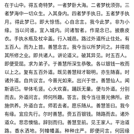
在于山中。得五奇特梦。一者梦卧大海。二者梦枕须弥。三
者梦海中一切众生。入其身内。四者梦手执日。五者梦手执
月。得此梦已。即大惊悟。心自念言。我今此梦。非为小
缘。当以问谁。宜入城内。问诸智者。作是念已。披鹿皮
衣。手执水瓶及杖伞盖。行入城邑。路过外道所止住处。有
五百人。而为上首。善慧念言。我今当以所梦问之。并得观
其所修之业。即共诸人。讲论道义。破其异见。时五百人。
即便受屈。求为弟子。于善慧所深生恭敬。各以银钱一枚而
以上之。复有五百外道。既见善慧辩才聪明。亦生随喜。时
诸外道。自共议言。今普光如来。出兴于世。善慧仙人。闻
斯语已。举体毛竖。心大欢喜。踊跃无量。便与外道。分别
而去。外道问言。师何所趣。答言。我今当往普光佛所。欲
施供养。外道白言。师若去者。愿乐随从。善慧答曰。我今
有缘。宜应先行。尔时善慧。赍五百银钱。随路而去。诸外
道众。悲恋懊恼。辞别而归。善慧至前。见王家人。平治道
路。香水洒地。列幢幡盖。种种庄严。即便问言。何因缘