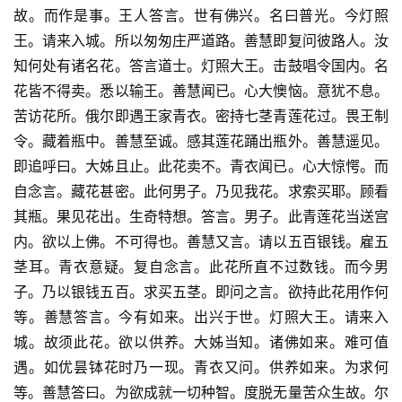
故。而作是事。王人答言。世有佛兴。名曰普光。今灯照
王。请来入城。所以匆匆庄严道路。善慧即复问彼路人。汝
知何处有诸名花。答言道士。灯照大王。击鼓唱令国内。名
花皆不得卖。悉以输王。善慧闻已。心大懊恼。意犹不息。
苦访花所。俄尔即遇王家青衣。密持七茎青莲花过。畏王制
令。藏着瓶中。善慧至诚。感其莲花踊出瓶外。善慧遥见。
即追呼曰。大姊且止。此花卖不。青衣闻已。心大惊愕。而
自念言。藏花甚密。此何男子。乃见我花。求索买耶。顾看
其瓶。果见花出。生奇特想。答言。男子。此青莲花当送宫
内。欲以上佛。不可得也。善慧又言。请以五百银钱。雇五
茎耳。青衣意疑。复自念言。此花所直不过数钱。而今男
子。乃以银钱五百。求买五茎。即问之言。欲持此花用作何
等。善慧答言。今有如来。出兴于世。灯照大王。请来入
城。故须此花。欲以供养。大姊当知。诸佛如来。难可值
遇。如优昙钵花时乃一现。青衣又问。供养如来。为求何
等。善慧答曰。为欲成就一切种智。度脱无量苦众生故。尔