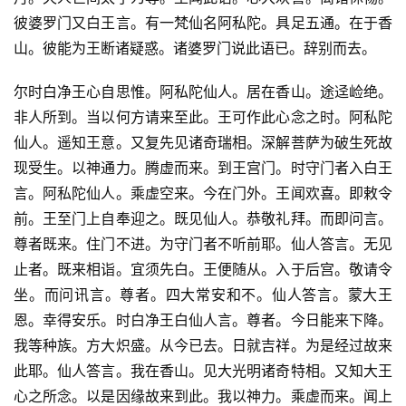
彼婆罗门又白王言。有一梵仙名阿私陀。具足五通。在于香
山。彼能为王断诸疑惑。诸婆罗门说此语已。辞别而去。
尔时白净王心自思惟。阿私陀仙人。居在香山。途迳崄绝。
非人所到。当以何方请来至此。王可作此心念之时。阿私陀
仙人。遥知王意。又复先见诸奇瑞相。深解菩萨为破生死故
现受生。以神通力。腾虚而来。到王宫门。时守门者入白王
言。阿私陀仙人。乘虚空来。今在门外。王闻欢喜。即敕令
前。王至门上自奉迎之。既见仙人。恭敬礼拜。而即问言。
尊者既来。住门不进。为守门者不听前耶。仙人答言。无见
止者。既来相诣。宜须先白。王便随从。入于后宫。敬请令
坐。而问讯言。尊者。四大常安和不。仙人答言。蒙大王
恩。幸得安乐。时白净王白仙人言。尊者。今日能来下降。
我等种族。方大炽盛。从今已去。日就吉祥。为是经过故来
此耶。仙人答言。我在香山。见大光明诸奇特相。又知大王
心之所念。以是因缘故来到此。我以神力。乘虚而来。闻上