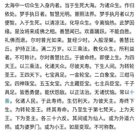
太海中一切众生入身内者。当于生死大海。为诸众生。作归
依处。梦手执日者。智慧光明。普照法界。梦手执月者以方
便智。入于生死。以清凉法。化导众生。令离恼热。此梦因
缘。是汝将来成佛之相。善慧闻已。欢喜踊跃。不能自胜。
礼佛而退。尔时普光如来。复经少时。入般涅槃。善慧比
丘。护持正法。满二万岁。以三乘法。教化众生。所利益
者。不可称计。尔时善慧比丘。于彼命终。即便上生。为四
天王。以三乘法。化诸天众。尽彼天寿。下生人间。为转轮
圣王。王四天下。七宝具足。一金轮宝。二白象宝。三绀马
宝。四神珠宝。五玉女宝。六主藏臣宝。七主兵臣宝。千子
具足。皆悉勇健。能伏怨敌。以正法治。无诸忧恼。常以
十
善
。化诸人民。于此寿终。生忉利天。为彼天主。寿终下
生。为转轮圣王。终其寿命。乃至生于第七梵天。上为天
王。下为圣主。各三十六反。其间或为仙人。或为外道六
师。或为婆罗门。或为小王。如是变现。不可称数。