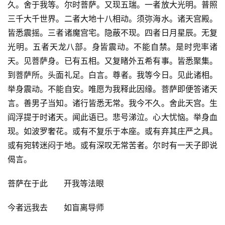
久。舍于我等。尔时菩萨。又现五瑞。一者放大光明。普照
三千大千世界。二者大地十八相动。须弥海水。诸天宫殿。
皆悉震摇。三者诸魔宫宅。隐蔽不现。四者日月星辰。无复
光明。五者天龙八部。身皆震动。不能自禁。是时兜率诸
天。见菩萨身。已有五相。又复睹外五希有事。皆悉聚集。
到菩萨所。头面礼足。白言。尊者。我等今日。见此诸相。
举身震动。不能自安。唯愿为我释此因缘。菩萨即便答诸天
言。善男子当知。诸行皆悉无常。我今不久。舍此天宫。生
阎浮提于时诸天。闻此语已。悲号涕泣。心大忧恼。举身血
现。如波罗奢花。或有不复乐于本座。或有弃其庄严之具。
或有宛转迷闷于地。或有深叹无常苦者。尔时有一天子即说
偈言。
菩萨在于此　　开我等法眼
今者远我去　　如盲离导师