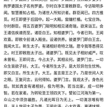
拘罗婆国太子名拘罗婆。尔时白净王普敕群臣。令访聪明多
闻。智慧善知占相。为诸世人所知识者。群臣闻已。四方推
觅。时王即便于后园中。起一大殿。窗牖栏楯。七宝庄饰。
尔时群臣。得五百婆罗门聪明知相见诸奇瑞。欲来诣王。会
王遣信疾速而至。诸臣白王。知相婆罗门。今者已到。王闻
欢喜。即敕令前请入殿坐。设诸供养。彼婆罗门即白王言。
我闻大王。新生太子。有诸相好奇特之瑞。愿令我等悉得见
之。时王即敕抱太子出。诸婆罗门。既见太子相好威严。叹
未曾有。王即问言。今占太子。其相云何。婆罗门言。一切
众生皆欲子好。大王。今者所生太子。是大珍异勿生忧怖。
即又白言。所生太子。大王。虽言是王之子。乃是世间人天
之眼。王复问言。云何得知。婆罗门言。我观太子。身色光
焰。犹如真金有诸相好。极为明净。若当出家。成一切种
智。若在家者。为转轮圣王领四天下。譬如江河海为第一。
众山之中须弥最胜。凡诸光晖日为无上。一切清凉唯有明
月。天人世间太子为尊。王闻此语。心大欢喜。离诸怵惕。