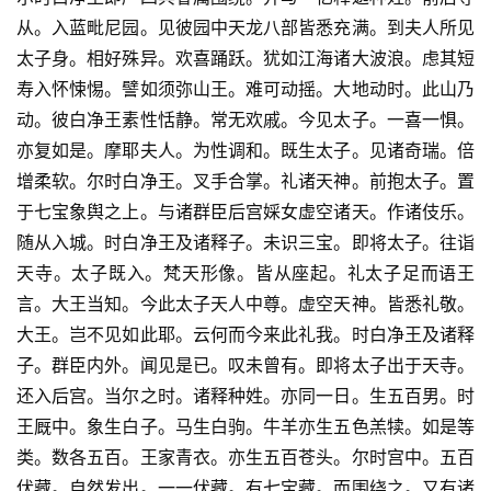
从。入蓝毗尼园。见彼园中天龙八部皆悉充满。到夫人所见
太子身。相好殊异。欢喜踊跃。犹如江海诸大波浪。虑其短
寿入怀悚惕。譬如须弥山王。难可动摇。大地动时。此山乃
动。彼白净王素性恬静。常无欢戚。今见太子。一喜一惧。
亦复如是。摩耶夫人。为性调和。既生太子。见诸奇瑞。倍
增柔软。尔时白净王。叉手合掌。礼诸天神。前抱太子。置
于七宝象舆之上。与诸群臣后宫婇女虚空诸天。作诸伎乐。
随从入城。时白净王及诸释子。未识三宝。即将太子。往诣
天寺。太子既入。梵天形像。皆从座起。礼太子足而语王
言。大王当知。今此太子天人中尊。虚空天神。皆悉礼敬。
大王。岂不见如此耶。云何而今来此礼我。时白净王及诸释
子。群臣内外。闻见是已。叹未曾有。即将太子出于天寺。
还入后宫。当尔之时。诸释种姓。亦同一日。生五百男。时
王厩中。象生白子。马生白驹。牛羊亦生五色羔犊。如是等
类。数各五百。王家青衣。亦生五百苍头。尔时宫中。五百
伏藏。自然发出。一一伏藏。有七宝藏。而围绕之。又有诸