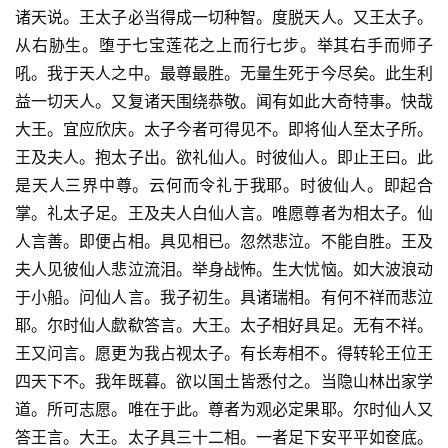
诸天说。王太子必当得成一切种智。度脱天人。又王太子。
从右胁生。堕于七宝莲花之上而行七步。举其右手而师子
吼。我于天人之中。最尊最胜。无量生死于今尽矣。此生利
益一切天人。又复诸天围绕恭敬。闻有如此大奇特事。快哉
大王。宜应欣庆。太子今者可得见不。即将仙人至太子所。
王及夫人。抱太子出。欲礼仙人。时彼仙人。即止王曰。此
是天人三界中尊。云何而令礼于我耶。时彼仙人。即起合
掌。礼太子足。王及夫人白仙人言。唯愿尊者为相太子。仙
人言善。即便占相。具见相已。忽然悲泣。不能自胜。王及
夫人见彼仙人悲泣流泪。举身战怖。生大忧恼。如大波浪动
于小船。问仙人言。我子初生。具诸瑞相。有何不祥而悲泣
耶。尔时仙人歔欷答言。大王。太子相好具足。无有不祥。
王又问言。愿更为我占视太子。有长寿相不。得转轮王位王
四天下不。我年既暮。欲以国土皆悉付之。当隐山林出家学
道。所可志愿。唯在于此。尊者为观必定果耶。尔时仙人又
答王言。大王。太子具三十二相。一者足下安平平如奁底。