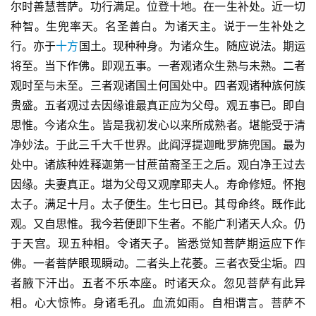
尔时善慧菩萨。功行满足。位登十地。在一生补处。近一切
种智。生兜率天。名圣善白。为诸天主。说于一生补处之
行。亦于
十方
国土。现种种身。为诸众生。随应说法。期运
将至。当下作佛。即观五事。一者观诸众生熟与未熟。二者
观时至与未至。三者观诸国土何国处中。四者观诸种族何族
贵盛。五者观过去因缘谁最真正应为父母。观五事已。即自
思惟。今诸众生。皆是我初发心以来所成熟者。堪能受于清
净妙法。于此三千大千世界。此阎浮提迦毗罗旆兜国。最为
处中。诸族种姓释迦第一甘蔗苗裔圣王之后。观白净王过去
因缘。夫妻真正。堪为父母又观摩耶夫人。寿命修短。怀抱
太子。满足十月。太子便生。生七日已。其母命终。既作此
观。又自思惟。我今若便即下生者。不能广利诸天人众。仍
于天宫。现五种相。令诸天子。皆悉觉知菩萨期运应下作
佛。一者菩萨眼现瞬动。二者头上花萎。三者衣受尘垢。四
者腋下汗出。五者不乐本座。时诸天众。忽见菩萨有此异
相。心大惊怖。身诸毛孔。血流如雨。自相谓言。菩萨不