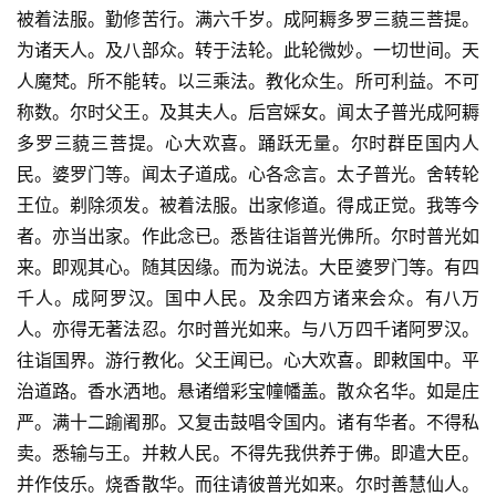
被着法服。勤修苦行。满六千岁。成阿耨多罗三藐三菩提。
为诸天人。及八部众。转于法轮。此轮微妙。一切世间。天
人魔梵。所不能转。以三乘法。教化众生。所可利益。不可
称数。尔时父王。及其夫人。后宫婇女。闻太子普光成阿耨
多罗三藐三菩提。心大欢喜。踊跃无量。尔时群臣国内人
民。婆罗门等。闻太子道成。心各念言。太子普光。舍转轮
王位。剃除须发。被着法服。出家修道。得成正觉。我等今
者。亦当出家。作此念已。悉皆往诣普光佛所。尔时普光如
来。即观其心。随其因缘。而为说法。大臣婆罗门等。有四
千人。成阿罗汉。国中人民。及余四方诸来会众。有八万
人。亦得无著法忍。尔时普光如来。与八万四千诸阿罗汉。
往诣国界。游行教化。父王闻已。心大欢喜。即敕国中。平
治道路。香水洒地。悬诸缯彩宝幢幡盖。散众名华。如是庄
严。满十二踰阇那。又复击鼓唱令国内。诸有华者。不得私
卖。悉输与王。并敕人民。不得先我供养于佛。即遣大臣。
并作伎乐。烧香散华。而往请彼普光如来。尔时善慧仙人。