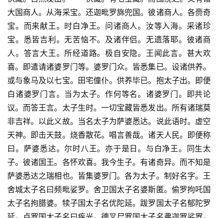
大国商人。从海采宝。还迦毗罗旆兜国。彼诸商人。各赍奇
宝。而来献王。时白净王。问诸商人。汝等入海。采诸珍
宝。悉皆吉利。无苦恼不。及诸伴侣。无遗落耶。彼诸商
人。答言大王。所经道路。极自安隐。王闻此言。甚大欢
喜。即遣请诸婆罗门等。婆罗门众。皆悉集已。设诸供养。
或与象马及以七宝。田宅僮仆。供养毕已。抱太子出。即便
白诸婆罗门言。当为太子。作何等名。诸婆罗门。即共论
议。而答王言。太子生时。一切宝藏皆悉发出。所有诸瑞莫
非吉祥。以此义故。当名太子为萨婆悉达。说此语时。虚空
天神。即击天鼓。烧香散花。唱言善哉。诸天人民。即便称
曰。萨婆悉达。尔时八王。亦于是日。与白净王。同生太
子。彼诸国王。各怀欢喜。我今生子。有诸奇异。而不知是
萨婆悉达之瑞相也。皆集婆罗门。各为太子。制好名字。王
舍城太子名曰频毗娑罗。舍卫国太子名婆斯匿。偷罗拘吒国
太子名拘腊婆。犊子国太子名优陀延。跋罗国太子名郁陀罗
延。卢罗国太子名曰疾光。德叉尸罗国太子名弗迦罗娑罗。