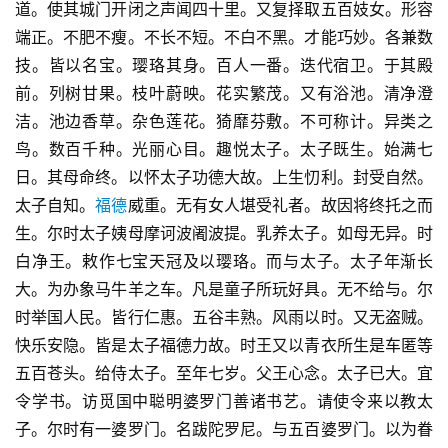
道。使其城门开闭之声闻四十里。又复择取五百妓女。形容
端正。不肥不瘦。不长不短。不白不黑。才能巧妙。各兼数
技。皆以名宝。璎珞其身。百人一番。迭代宿卫。于其殿
前。列树甘果。枝叶蔚映。花实繁茂。又有浴池。清净澄
洁。池边香草。杂色莲花。猗靡芬敷。不可称计。异类之
鸟。数百千种。光丽心目。趣悦太子。太子既生。始满七
日。其母命终。以怀太子功德大故。上生忉利。封受自然。
太子自知。
福德
威重。无有女人堪受礼者。故因将终托之而
生。尔时太子姨母摩诃波阇波提。乳养太子。如母无异。时
白净王。敕作七宝天冠及以璎珞。而与太子。太子年渐长
大。为办象马牛羊之车。凡是童子所玩好具。无不给与。尔
时举国人民。皆行仁惠。五谷丰熟。风雨以时。又无盗贼。
快乐安隐。皆是太子福德力故。时王又以青衣所生是车匿等
五百苍头。给侍太子。至年七岁。父王心念。太子已大。宜
令学书。访觅国中聪明婆罗门善诸书艺。请使令来以教太
子。尔时有一婆罗门。名跋陀罗尼。与五百婆罗门。以为眷