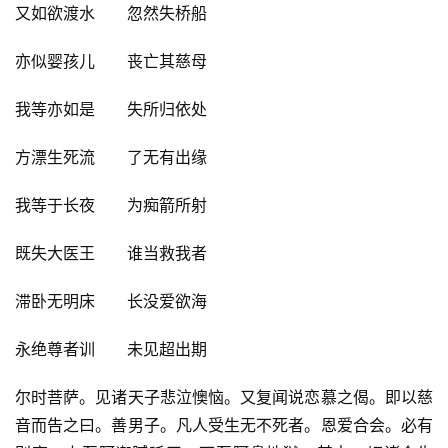
又如欲渡水　　忽然失桥船
亦似婴孩儿　　丧亡其慈母
我等亦如是　　失所归依处
方漂生死流　　了无有出缘
我等于长夜　　为痴箭所射
既失大医王　　谁当救我者
滞卧无明床　　长没爱欲海
永绝尊者训　　未见超出期
尔时菩萨。见诸天子悲泣懊恼。又复闻说恋慕之偈。即以慈
音而告之曰。善男子。凡人受生无不死者。恩爱合会。必有