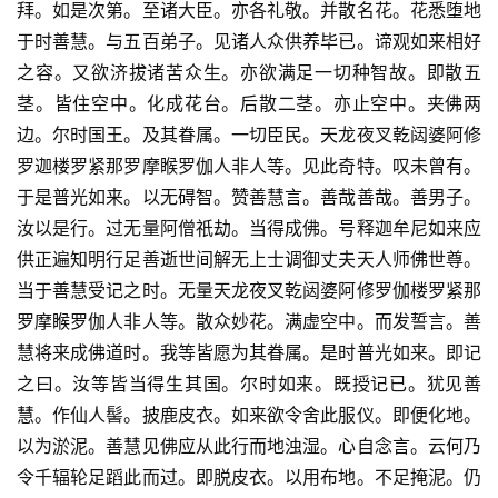
拜。如是次第。至诸大臣。亦各礼敬。并散名花。花悉堕地
于时善慧。与五百弟子。见诸人众供养毕已。谛观如来相好
之容。又欲济拔诸苦众生。亦欲满足一切种智故。即散五
茎。皆住空中。化成花台。后散二茎。亦止空中。夹佛两
边。尔时国王。及其眷属。一切臣民。天龙夜叉乾闼婆阿修
罗迦楼罗紧那罗摩睺罗伽人非人等。见此奇特。叹未曾有。
于是普光如来。以无碍智。赞善慧言。善哉善哉。善男子。
汝以是行。过无量阿僧祇劫。当得成佛。号释迦牟尼如来应
供正遍知明行足善逝世间解无上士调御丈夫天人师佛世尊。
当于善慧受记之时。无量天龙夜叉乾闼婆阿修罗伽楼罗紧那
罗摩睺罗伽人非人等。散众妙花。满虚空中。而发誓言。善
慧将来成佛道时。我等皆愿为其眷属。是时普光如来。即记
之曰。汝等皆当得生其国。尔时如来。既授记已。犹见善
慧。作仙人髻。披鹿皮衣。如来欲令舍此服仪。即便化地。
以为淤泥。善慧见佛应从此行而地浊湿。心自念言。云何乃
令千辐轮足蹈此而过。即脱皮衣。以用布地。不足掩泥。仍