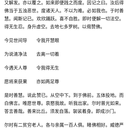
又解发。亦以覆之。如来即便践之而度。因记之曰。汝后得
佛当于五浊恶世。度诸天人。不以为难。必如我也。于时善
慧。闻斯记已。欢欣踊跃。喜不自胜。即时便解一切法空。
得无生忍。身升虚空。去地七多罗树。以偈赞佛。
今见世间导　　令我开慧眼
为说清净法　　去离一切着
今遇天人尊　　令我得无生
愿将来获果　　亦如两足尊
是时善慧。说此赞已。从空中下。到于佛前。五体投地。而
白佛言。唯愿世尊。哀愍我故。听我出家。尔时普光如来。
答言善哉。善来比丘。须发自落。袈裟着身。即成沙门。
尔时有二贫穷老人。各与亲属一百人俱。睹佛相好。威德严