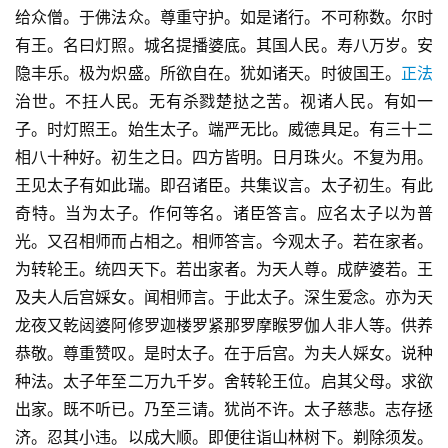
给众僧。于佛法众。尊重守护。如是诸行。不可称数。尔时
有王。名曰灯照。城名提播婆底。其国人民。寿八万岁。安
隐丰乐。极为炽盛。所欲自在。犹如诸天。时彼国王。
正法
治世。不抂人民。无有杀戮楚挞之苦。视诸人民。有如一
子。时灯照王。始生太子。端严无比。威德具足。有三十二
相八十种好。初生之日。四方皆明。日月珠火。不复为用。
王见太子有如此瑞。即召诸臣。共集议言。太子初生。有此
奇特。当为太子。作何等名。诸臣答言。应名太子以为普
光。又召相师而占相之。相师答言。今观太子。若在家者。
为转轮王。统四天下。若出家者。为天人尊。成萨婆若。王
及夫人后宫婇女。闻相师言。于此太子。深生爱念。亦为天
龙夜又乾闼婆阿修罗迦楼罗紧那罗摩睺罗伽人非人等。供养
恭敬。尊重赞叹。是时太子。在于后宫。为夫人婇女。说种
种法。太子年至二万九千岁。舍转轮王位。启其父母。求欲
出家。既不听已。乃至三请。犹尚不许。太子慈悲。志存拯
济。忍其小违。以成大顺。即便往诣山林树下。剃除须发。