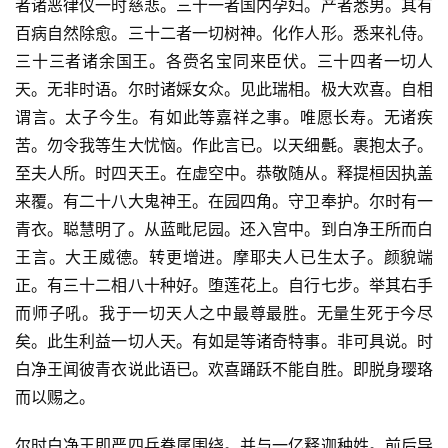
者诸恶律仪一时慈悲。三十一者国内孕妇。产者悉男。其有
百病自然除愈。三十二者一切树神。化作人形。悉来礼侍。
三十三者诸余国王。各赍名宝同来臣伏。三十四者一切人
天。无非时语。尔时诸婇女众。见此瑞相。极大欢喜。自相
谓言。太子今生。有如此等嘉祥之事。唯愿长寿。无诸疾
苦。勿令我等生大忧恼。作此言已。以天细氎。裹抱太子。
至夫人所。时四天王。在虚空中。恭敬随从。释提桓因执盖
来覆。有二十八大鬼神王。在园四角。守卫奉护。尔时有一
青衣。聪慧明了。从蓝毗尼园。还入宫中。到白净王所而白
王言。大王威德。转更增进。摩耶夫人已生太子。颜貌端
正。有三十二相八十种好。堕莲花上。自行七步。举其右手
而师子吼。我于一切天人之中最尊最胜。无量生死于今尽
矣。此生利益一切人天。有如是等诸奇特事。非可具说。时
白净王闻彼青衣说此语已。欢喜踊跃不能自胜。即脱身璎珞
而以赐之。
尔时白净王即严四兵眷属围绕。并与一亿释迦种姓。前后导