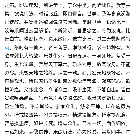
之声。即从座起。到讲堂上。于众中坐。问诸比丘。汝等共
集。欲说何法。时诸比丘。即白佛言。世尊。我等食竟澡漱
已讫故。共集此各欲闻说过去因缘。是时世尊。语诸比丘。
汝等乐闻过去因缘者。谛听谛听。善思念之。今为汝说。比
丘白言。唯然世尊。愿乐欲闻。佛言比丘。过去无数阿僧祇
劫
。尔时有一仙人。名曰善慧。净修梵行。求一切种智。为
欲成就此大智故。乐处生死。周遍五道。一身死坏。复受一
身。生死无量。譬尽天下草木。斩以为筹。数其故身。不能
穷尽。夫极天地之始终。谓之一劫。而其经天地成坏者。不
可称载也。所以感伤群生耽惑爱欲沈流苦海。起慈悲心。欲
拔济之。又作此念。今诸众生。没于生死。不能自出。皆由
贪欲嗔恚愚痴。乐着色声香味触法故。我当决定断其此病。
虽生诸趣。不忘斯念。于诸众生。怨亲平等。以布施摄贫
穷。持戒摄毁禁。忍辱摄嗔恚。精进摄懈怠。禅定摄乱意。
智慧摄愚痴。如是长夜。增益众生。普为一切。而作归依。
于诸如来。恭敬供养。乐欲听法。亦为他说。常以四事。奉