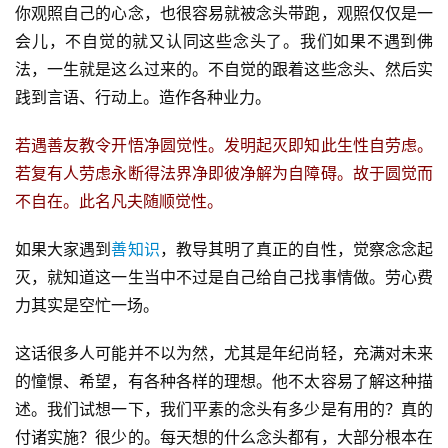
你观照自己的心念，也很容易就被念头带跑，观照仅仅是一
会儿，不自觉的就又认同这些念头了。我们如果不遇到佛
法，一生就是这么过来的。不自觉的跟着这些念头、然后实
践到言语、行动上。造作各种业力。
若遇善友教令开悟净圆觉性。发明起灭即知此生性自劳虑。
若复有人劳虑永断得法界净即彼净解为自障碍。故于圆觉而
不自在。此名凡夫随顺觉性。
如果大家遇到
善知识
，教导其明了真正的自性，觉察念念起
灭，就知道这一生当中不过是自己给自己找事情做。劳心费
力其实是空忙一场。
这话很多人可能并不以为然，尤其是年纪尚轻，充满对未来
的憧憬、希望，有各种各样的理想。他不太容易了解这种描
述。我们试想一下，我们平素的念头有多少是有用的？真的
付诸实施？很少的。每天想的什么念头都有，大部分根本在