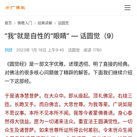
首页
佛教入门
经典讲解
话圆觉
“我”就是自性的“眼睛” — 话圆觉（9）
刘欣
2023年 1月 18日 上午9:45
话圆觉
阅读 1780
《圆觉经》是一部文字优雅，述理透彻、明了直接的经典。
对佛法的很多核心问题做了精辟的解答。下面我们继续介绍
一下这部经。
于是清净慧菩萨。在大众中。即从座起。顶礼佛足。右绕三
匝。长跪叉手。而白佛言。大悲世尊。为我等辈。广说如是
不思议事。本所不见本所不闻。我等今者蒙佛善诱。身心泰
然得大饶益。愿为一切诸来法众。重宣法王圆满觉性。一切
众生及诸菩萨。如来世尊所证所得云何差别。令末世众生闻