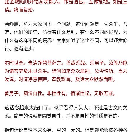
此圣教随顺开悟渐次能入。作是语已。五体投地。如是三
请。终而复始
。
清静慧菩萨为大家问下一个问题，这个问题是一切众生、菩
萨，他们的所证、所得有什么差别，有什么不同的境界，为
什么有这样不同的境界？大家知道了这个不同，可以逐步修
行、逐渐进步。
尔时世尊。告清净慧菩萨言。善哉善哉。善男子。汝等乃能
为诸菩萨及末世众生。请问如来渐次差别。汝今谛听。当为
汝说。时清净慧菩萨。奉教欢喜。及诸大众默然而听。
善男子。圆觉自性。非性性有。循诸性起。无取无证。
这话念起来太绕口了。似乎看得人头大。不过是古文的关
系。简单的说就是圆觉自性，并不是自性的性质是有的。
换句话说自性本来没有、空的、无的。但是却能够依各种各