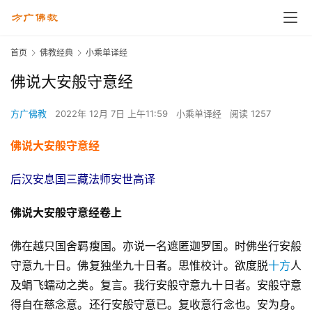
首页
佛教经典
小乘单译经
佛说大安般守意经
方广佛教
2022年 12月 7日 上午11:59
小乘单译经
阅读 1257
佛说大安般守意经
后汉安息国三藏法师安世高译
佛说大安般守意经卷上
佛在越只国舍羁瘦国。亦说一名遮匿迦罗国。时佛坐行安般
守意九十日。佛复独坐九十日者。思惟校计。欲度脱
十方
人
及蜎飞蠕动之类。复言。我行安般守意九十日者。安般守意
得自在慈念意。还行安般守意已。复收意行念也。安为身。