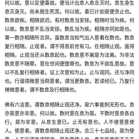
何以故。意以定便喜故。便当计出息入息念灭时。息生身生
息灭身灭。尚未脱生死苦。何以故。喜已计如是便贪止也。
数息欲疾。相随欲迟。有时数息当安徐。相随时当为疾。何
以故。数息意不乱当安徐。数乱当为疾。相随亦同如是也。
第一数亦相随所念异。虽数息当知气出入意着在数也。数息
复行相随。止观者。谓不得息前世有习。在相随止观。虽得
相随。止观当还从数息起也。数息意不离是为法离。为非法
数息意不随罪。意在世间便堕罪也。数息为不欲乱意故。意
以不乱复行相随者。证上次意知为止。止与观同。还与净同
也。行道得微意当倒意者。谓当更数息。若读经已。乃复行
禅微意者。谓不数息及行相随也。
佛有六洁意。谓数息相随止观还净。是六事能制无形也。息
亦是意亦非意。何以故。数时意在息为是。不数时意息各自
行。是为非意。从息生意已。止无有意也。人不使意意使
人。使意者。谓数息相随止观还净。念三十七品经。是为使