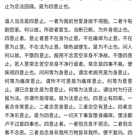
止为念法因缘。是为四意止也。
道人当念是四意止。一者为我前世爱身故不得脱。二者今有
剧怨家。何以故。所欲者爱生。当断已断。为外身观止也。
四意止者。意止者意不在身为止意。不在痛痒为止意。不在
意为止意。不在法为止意。随色诚便生。是为不止也。问人
何以故。不堕四意止。报用不念苦空非身不净故。不堕四意
止。若人意常念苦空非身不净行道者。常念是四事不离。便
疾得四意止也。问何等为身意止。谓念老病死是为身意止。
何等为痛痒意止。谓所不可意是为痛痒意止。何等为意意
止。谓已念复念是为意意止。何等为法意止。谓往时为行还
报为法。亦谓作是得是。是为法意止也。四意止有四辈。一
者念非常意止。二者念苦身意止。三者念空有意止。四者念
不净乐意止。是为四意止。一切天下事皆堕身痛痒。堕法都
卢不过是四事也。四意止者。一者但念息不邪念。二者但念
善不念恶。三者自念身非我所万物皆非我所。便不复向。四