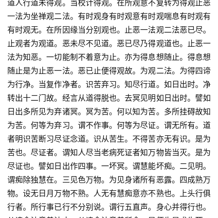
道人行道未得观。当校计得观。在所观意不复转为得观止恶
一法为坐禅观二法。有时观身有时观意有时观喘息有时观有
有时观无。在所因缘当分别观也。止恶一法观二法恶已尽。
止观者为观道。恶未尽不见道。恶已尽乃得观道也。止恶一
法为知恶。一切能制不着意为止。亦为得息想随止。得息想
随止是为止恶一法。恶已止便得观故。为观二法。为得四谛
为行净。当复作净者。识苦弃习。知尽行道。如日出时。净
转出十二门故。经言从道得脱也。去冥见明如日出时。譬如
日出多所见为弃诸冥。冥为苦。何以知为苦。多所挂碍故知
为苦。何等为弃习。谓不作事。何等为尽证。谓无所有。道
者明识苦断习尽证念道。识从苦生。不得苦亦无有识。是为
苦也。尽证者。谓知人尽当老病死证者知万物皆当灭。是为
尽证也。譬如日出作四事。一坏冥。谓慧能坏痴。二见明。
谓痴除独慧在。三见色万物。为见身诸所有恶露。四成熟万
物。设无日月万物不熟。人无有慧痴意亦不熟也。上头行俱
行者。所行事已行不分别说。谓行五直声。身心并得行也。