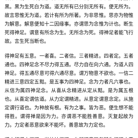
黑。黑为生死白为道。道无所有已分别无所有。便无所为。
故言思惟无为道。若计有所为所著。为非思惟。思亦为物惟
为解意。解意便知十二因缘事。亦谓思为念惟为计也。断生
死得神足。谓意有所念为生。无所念为死。得神足者能飞行
故。言生死当断也。
得神足有五意。一者喜。二者信。三者精进。四者定。五者
通也。四神足念不尽力得五通。尽力自在向六通。为道人四
神足。得五通尽意可得六通尽意。谓万物意不欲也。一信二
精进三意四定五黠。是五事为四神足。念为力者凡六事也。
从信为属四神足念。从喜从念精进从定从黠。是为属五根
也。从喜定谓信道。从力定谓精进。从意定谓意念定。从施
定谓行道也。为种故有根。有为之事。皆为恶。便生想不能
得胜。谓得禅是因为力。亦谓恶不能胜善意。灭复起故为
力。力定者恶意欲来不能坏。善意故为力定也。