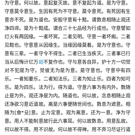
为守意。何以故。意起复灭故。意不复起为道。是为守意。
守意莫令意生。生因有死为不守意。莫令意死。有死因有生
意亦不死。是为道也。安般守意有十黠。谓数息相随止观还
净四谛。是为十黠成。谓合三十七品经为行成也。守意譬如
灯火有两因缘。一者坏冥。二者见明。守意一者坏痴。二者
见黠也。守意意从因缘生。当缘因缘莫着。是为守意也。守
意有三辈。一者守令不得生。二者已生当疾灭。三者事已行
当从后悔计亿万
劫
不复作也。守与意各自异。护十方一切觉
对不犯是为守。觉彼无为是为意。是守意也。守意中有四
乐。一者知要乐。二者知法乐。三者为知止乐。四者为知可
乐。是为四乐。法为行。得为道。守意六事为有内外。数随
止是为外。观还净是为内。随道也。何以故。念息相随止观
还净欲习意近道故。离是六事便随世间也。数息为遮意。相
随为[僉*殳]意。止为定意。观为离意。还为一意。净为守
意。用人不能制意故行此六事耳。何以故数息。用意乱故。
何以故不得。用不识故。何以故不得禅。用不弃习尽证行道