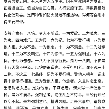
受者为受五阴。有入者为入五阴中。因有生死阴者为受正。
正者道自正。但当为自正心耳。人行安般守意。得数得相随
得止便欢喜。是四种譬如钻火见烟不能熟物。得何等喜用未
得出要故也。
安般守意有十八恼。令人不随道。一为爱欲。二为嗔恚。三
为痴。四为戏乐。五为慢。六为疑。七为不受行相。八为受
他人相。九为不念。十为他念。十一为不满念。十二为过精
进。十三为不及精进。十四为惊怖。十五为强制意。十六为
忧。十七为匆匆。十八为不度意行爱。是为十八恼。不护是
十八因缘不得道。以护便得道也。不受行相者。谓不观三十
二物。不念三十七品经。是为不受行相。受他人相者。谓未
得十息便行相随。是为受他人相。他念者。入息时念出息。
出息时念入息。是为他念。不满念者。谓未得一禅便念二
禅。是为不满念。强制意者。谓坐乱意不得息。当经行读经
以乱不起。是为强制意也。精进为黠。走是六事中。谓数息
相随止观还净。是为六也。何等为喘。何等为息。何等为