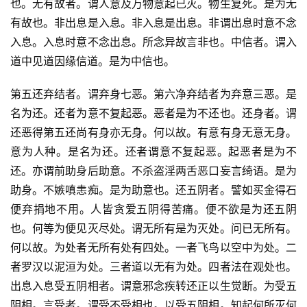
也。无有故者。谓人意及万物意起已灭。物生复死。是为无
有故也。非出息是入息。非入息是出息。非谓出息时意不念
入息。入息时意不念出息。所念异故言非也。中信者。谓入
道中见道因缘信道。是为中信也。
第五还弃结者。谓弃身七恶。第六净弃结者为弃意三恶。是
名为还。还者为意不复起恶。恶者是为不还也。还身者。谓
还恶得第五还尚有身亦无身。何以故。有意有身无意无身。
意为人种。是名为还。还者谓意不复起恶。起恶者是为不
还。亦谓前助身后助意。不杀盗淫两舌恶口妄言绮语。是为
助身。不嫉嗔恚痴。是为助意也。还五阴者。譬如买金得石
便弃捐地不用。人皆贪爱五阴得苦痛。便不欲是为还五阴
也。何等为便见灭尽处。谓无所有是为灭处。问已无所有。
何以故。为处者无所有处有四处。一者飞鸟以空中为处。二
者罗汉以泥洹为处。三者道以无有为处。四者法在观处也。
出息入息受五阴相者。谓意邪念疾转还正以生觉断。为受五
阴相。言受者。谓受不受相也。以受五阴相。知起何所灭何