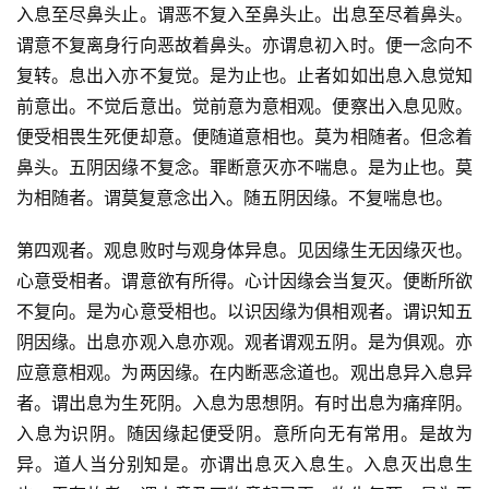
入息至尽鼻头止。谓恶不复入至鼻头止。出息至尽着鼻头。
谓意不复离身行向恶故着鼻头。亦谓息初入时。便一念向不
复转。息出入亦不复觉。是为止也。止者如如出息入息觉知
前意出。不觉后意出。觉前意为意相观。便察出入息见败。
便受相畏生死便却意。便随道意相也。莫为相随者。但念着
鼻头。五阴因缘不复念。罪断意灭亦不喘息。是为止也。莫
为相随者。谓莫复意念出入。随五阴因缘。不复喘息也。
第四观者。观息败时与观身体异息。见因缘生无因缘灭也。
心意受相者。谓意欲有所得。心计因缘会当复灭。便断所欲
不复向。是为心意受相也。以识因缘为俱相观者。谓识知五
阴因缘。出息亦观入息亦观。观者谓观五阴。是为俱观。亦
应意意相观。为两因缘。在内断恶念道也。观出息异入息异
者。谓出息为生死阴。入息为思想阴。有时出息为痛痒阴。
入息为识阴。随因缘起便受阴。意所向无有常用。是故为
异。道人当分别知是。亦谓出息灭入息生。入息灭出息生