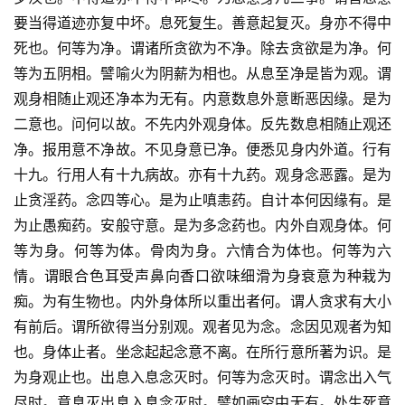
要当得道迹亦复中坏。息死复生。善意起复灭。身亦不得中
死也。何等为净。谓诸所贪欲为不净。除去贪欲是为净。何
等为五阴相。譬喻火为阴薪为相也。从息至净是皆为观。谓
观身相随止观还净本为无有。内意数息外意断恶因缘。是为
二意也。问何以故。不先内外观身体。反先数息相随止观还
净。报用意不净故。不见身意已净。便悉见身内外道。行有
十九。行用人有十九病故。亦有十九药。观身念恶露。是为
止贪淫药。念四等心。是为止嗔恚药。自计本何因缘有。是
为止愚痴药。安般守意。是为多念药也。内外自观身体。何
等为身。何等为体。骨肉为身。六情合为体也。何等为六
情。谓眼合色耳受声鼻向香口欲味细滑为身衰意为种栽为
痴。为有生物也。内外身体所以重出者何。谓人贪求有大小
有前后。谓所欲得当分别观。观者见为念。念因见观者为知
也。身体止者。坐念起起念意不离。在所行意所著为识。是
为身观止也。出息入息念灭时。何等为念灭时。谓念出入气
尽时。意息灭出息入息念灭时。譬如画空中无有。处生死意