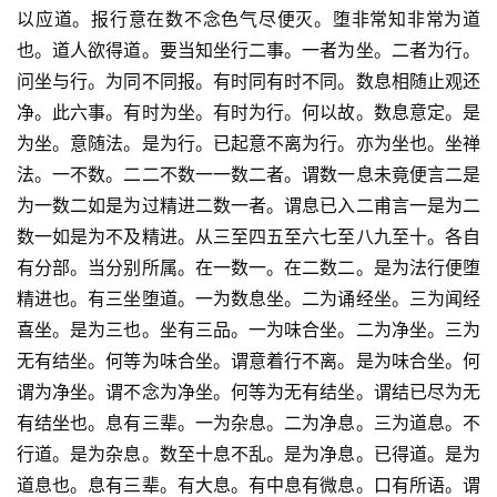
以应道。报行意在数不念色气尽便灭。堕非常知非常为道
也。道人欲得道。要当知坐行二事。一者为坐。二者为行。
问坐与行。为同不同报。有时同有时不同。数息相随止观还
净。此六事。有时为坐。有时为行。何以故。数息意定。是
为坐。意随法。是为行。已起意不离为行。亦为坐也。坐禅
法。一不数。二二不数一一数二者。谓数一息未竟便言二是
为一数二如是为过精进二数一者。谓息已入二甫言一是为二
数一如是为不及精进。从三至四五至六七至八九至十。各自
有分部。当分别所属。在一数一。在二数二。是为法行便堕
精进也。有三坐堕道。一为数息坐。二为诵经坐。三为闻经
喜坐。是为三也。坐有三品。一为味合坐。二为净坐。三为
无有结坐。何等为味合坐。谓意着行不离。是为味合坐。何
谓为净坐。谓不念为净坐。何等为无有结坐。谓结已尽为无
有结坐也。息有三辈。一为杂息。二为净息。三为道息。不
行道。是为杂息。数至十息不乱。是为净息。已得道。是为
道息也。息有三辈。有大息。有中息有微息。口有所语。谓