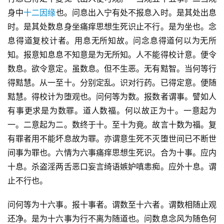
身中
十二因缘
也。问息出入宁有处不报息入时。是其处出息
时。是其处数息身坐痛痒思想生死识止不行。是为坐也。念
息得道复校计者。用息无所知故。问念息得道何以为无所
知。报意知息息不知意是为无所知。人不能得校计意。便令
数息。欲令意定。虽数息。但不生恶。无有黠智。当何等行
得黠慧。从一至十。分别定乱。识对行药。已得定意。便随
黠慧。得校计为堕观也。问何等为数。报数者谓事。譬如人
有事更求是为数罪。道人数福。何以故正为十。一意起为
一。二意起为二。数终于十。至十为竟。故言十数为福。复
有罪者用不能坏息故为罪。亦谓意生死不灭堕世间已不断世
间事为罪也。六情为六事痛痒思想生死识。合为十事。应内
十息。杀盗淫两舌恶口妄言绮语嫉妒嗔恚痴。应外十息。谓
止不行也。
问何等为十六事。报十事者。谓数至十六者。谓数相随止观
还净。是为十六事为行不离为随道也。问数息念风为随色何