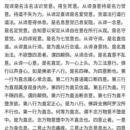
观谛是名法名法识觉意。得生死意。从谛身意持是名力觉
意。持道不失为力。从谛足喜谛是名爱觉意。贪道法行道行
道法。从谛意得休息。是名息意觉已息安隐。从谛一念意。
是名定觉意。自知意以安定从谛自在意在所行从观。是名守
意觉。从四谛观意。是名为七觉意也。从谛守谛。是名直信
道。从谛直从行谛。是为直从行念道。从谛身意持。是名直
治法。不欲堕四恶者。谓四颠倒。从谛念谛。是名直意不乱
意。从谛一心意。是名直定。为一心上头。为三法意行。俱
行以声身心。如是佛弟子八行。是名四禅。为四意断也。第
一行为直念属心常念道。第二行为直语属口断四意。第三行
为直观属身观身内外。第四行为直见信道。第五行为直。行
不随四恶。谓四颠倒。第六行为直治断余意。第七行为直不
堕贪欲。第八行为直定正心。是为八行。佛辟支佛阿罗汉所
不行也。第一行为直念。何等为直念。谓不念万物意不堕是
中。是为直念。念万物意堕中为不直念也。四意止者。一意
止为身念息。二意止为念痛痒。三意止为念意息出入。四意