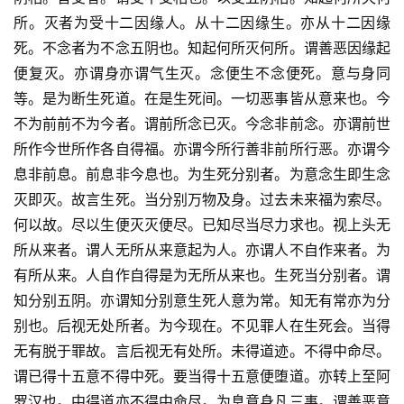
所。灭者为受十二因缘人。从十二因缘生。亦从十二因缘
死。不念者为不念五阴也。知起何所灭何所。谓善恶因缘起
便复灭。亦谓身亦谓气生灭。念便生不念便死。意与身同
等。是为断生死道。在是生死间。一切恶事皆从意来也。今
不为前前不为今者。谓前所念已灭。今念非前念。亦谓前世
所作今世所作各自得福。亦谓今所行善非前所行恶。亦谓今
息非前息。前息非今息也。为生死分别者。为意念生即生念
灭即灭。故言生死。当分别万物及身。过去未来福为索尽。
何以故。尽以生便灭灭便尽。已知尽当尽力求也。视上头无
所从来者。谓人无所从来意起为人。亦谓人不自作来者。为
有所从来。人自作自得是为无所从来也。生死当分别者。谓
知分别五阴。亦谓知分别意生死人意为常。知无有常亦为分
别也。后视无处所者。为今现在。不见罪人在生死会。当得
无有脱于罪故。言后视无有处所。未得道迹。不得中命尽。
谓已得十五意不得中死。要当得十五意便堕道。亦转上至阿
罗汉也。中得道亦不得中命尽。为息意身凡三事。谓善恶意