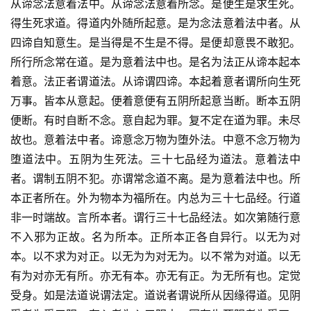
从谛念法意着法中。从谛念法意着所念。是便生是求生死。
得生死求道。得道内外随所起意。是为念法意着法中者。从
四谛自知意生。是当得是不生是不得。是便却意畏不敢犯。
所行所念常在道。是为意着法中也。是名为法正从谛本起本
着意。法正者谓道法。从谛谓四谛。本起着意者谓所向生死
万事。皆本从意起。便着意便有五阴所起意当断。断本五阴
便断。有时自断不念。意自起为罪。复不定在道为罪。未尽
故也。意着法中者。谛意念万物为堕外法。中意不念万物为
堕道法中。五阴为生死法。三十七品经为道法。意着法中
者。谓制五阴不犯。亦谓常念道不离。是为意着法中也。所
本正者所在。外为物本为福所在。内总为三十七品经。行道
非一时端故。言所本者。谓行三十七品经法。如次第随行意
不入邪为正故。名为所本。正所本正各自异行。以无为对
本。以不求为对正。以无为为对无为。以不常为对道。以无
有为对亦无有所。亦无有本。亦无有正。为无所有也。定觉
受身。如是法道说谓法定。道说者谓说所从因缘得道。见阴