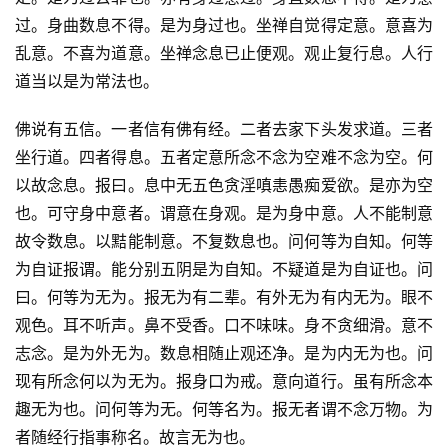
过。身曲数息不得。是为身过也。坐禅自觉得定意。意喜为
乱意。不喜为道意。坐禅念息已止便观。观止复行息。人行
道当以是为常法也。
佛说有五信。一者信有佛有经。二者去家下头发求道。三者
坐行道。四者得息。五者定意所念不念为空难不念为空。何
以故念息。报曰。息中无五色贪淫嗔恚愚痴爱欲。是亦为空
也。可守身中意者。谓意在身观。是为身中意。人不能制意
故令数息。以黠能制意。不复数息也。问何等为自知。何等
为自证报谓。能分别五阴是为自知。不疑道是为自证也。问
曰。何等为无为。报无为有二辈。有外无为有内无为。眼不
观色。耳不听声。鼻不受香。口不味味。身不贪细滑。意不
志念。是为外无为。数息相随止观还净。是为内无为也。问
现有所念何以为无为。报身口为戒。意向道行。虽有所念本
趣无为也。问何等为无。何等名为。报无者谓不念万物。为
者随经行指事称名。故言无为也。