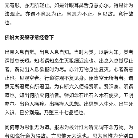
无有形。亦无所轻止。如是计眼耳鼻舌身意亦尔。得是计为
法观止。亦谓不念恶为止。念恶为不止。何以故。意行故
也。
佛说大安般守意经卷下
出息入息自觉。出息入息自知。当时为觉。以后为知。觉者
谓觉息长短。知者谓知息生灭粗细迟疾也。出息入息觉尽止
者。谓觉出入息欲报时为尽。亦计万物身生复灭。心者谓意
止也。见观空者。行道得观不复见身。便堕空无所有者。谓
意无所著意有所著因。为有断六入便得贤明。贤谓身。明谓
道也。知出何所灭何所者。譬如念石出石入木石便灭。五阴
亦尔。出色入痛痒。出痛痒入思想。出思想入生死。出生死
入识。已分别是。乃堕三十七品经也。
问何等为思惟无为道。报思为校计惟为听无谓不念万物。为
者如说行道为得故。言思惟无为道也。思为念惟为分别白