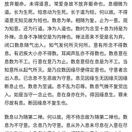
放弃躯命。未得道意。常爱身故不放弃躯命也。息细微为
道。长为生死。短息动为生死。长于道为短。何以故。不得
道意无知见故为短也。数息为单。相随为复。止为一意。观
为知意。还为行道。净为入道也。数时为念至十息为持是为
外禅。念身不净随空是为内禅也。禅法恶来不受是名为弃。
闭口数息随气出入。知气发何所灭何所。意有所念不得数
息。有迟疾大小亦不得数。耳闻声乱亦不得数也。数息意在
息数为不工。行意在意乃为止。数息意但在息是为不工。当
知意所从起气所灭。是乃应数因缘尽便得定意也。守意者念
出入息。已念息不生恶故为守意。息见因缘生无因缘灭因缘
断息止也。数息为至诚。息不乱为忍辱。数息气微不复觉出
入。如是当守一念止也。息在身亦在外。得因缘息生。罪未
尽故有息。断因缘息不复生也。
数息以为随第二禅。何以故。用不待念故为随第二禅也。数
息为不守意。念息乃为守意。息从外入息未尽息在入意在尽