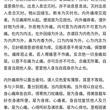
道意俱尔也。出息入息念灭时。亦不说息意息说。灭时出息
入息念灭时。物从因缘生。断本为灭时也。内外痛痒见观
者。为见痛痒所从起。便观是为见观也。内外痛痒者。谓外
好物为外痒。外恶物为外痛。内可意为内痒内不可意为内
痛。在内为内法。在外因缘为外法。亦谓目为内色为外。耳
为内声为外。鼻为内香为外。口为内味为外。心为内念为
外。见好细滑意欲得是为痒。见粗恶意不用是为痛。俱堕罪
也。痛痒观止者。若人臂痛意不作痛。反念他一切身痛如
是。以意不在痛为止痛。亦可念亦不可念。念痛无所著。自
爱身当观他人身。意爱他人身当自观身亦为止也。
内外痛痒所以重出者何。谓人见色爱有薄厚。其意不等观。
多与少异故。重分别观道。当内观有痴。当外观以自证也。
身心痛痒各自异。得寒热刀杖痛极。是为身痛。得美饭载车
好衣身诸所便。是为身痒。心痛者。身自忧复忧他人及万
事。是为心痛。心得所好及诸欢喜。是为心痒也。意相观者