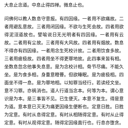
大息止念道。中息止得四禅。微息止也。
问佛何以教人数息守意报。有四因缘。一者用不欲痛故。二
者用避乱意故。三者用闭因缘。不欲与生死会故。四者用欲
得泥洹道故也。譬喻说日无光明者有四因缘。一者用有云
故。二者用有尘故。三者用有大风故。四者用有烟故。数息
不得亦有四因缘。一者用念生死校计故。二者用饮食多故。
三者用疲极故。四者用坐不得更罪地故。此四事来皆有相。
坐数息忽念他事失息意。是为念校计相。骨节尽痛。不能久
坐。是为食多相。身重意瞪瞢。但欲睡眠。是为疲极相。四
面坐不得一息。是为罪地相。以知罪当经行。若读经文坐。
意不习罪。亦祸消也。道人行道当念本。何等为本。谓心意
识是为本。是三事皆不见。已生便灭。本意不复生。得是意
为道。意本意已灭无为痛更因缘生便断也。定意日胜。日胜
为定意。有时从息得定意。有时从相随得定意。有时从止得
定意。有时从观得定意。随得定因缘直行也。行息亦堕贪。