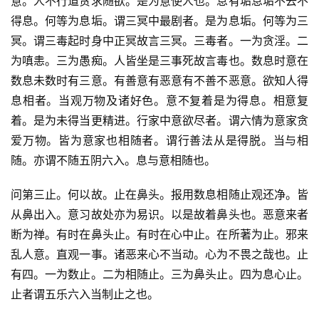
意。人不行道贪求随欲。是为意使人也。息有垢息垢不去不
得息。何等为息垢。谓三冥中最剧者。是为息垢。何等为三
冥。谓三毒起时身中正冥故言三冥。三毒者。一为贪淫。二
为嗔恚。三为愚痴。人皆坐是三事死故言毒也。数息时意在
数息未数时有三意。有善意有恶意有不善不恶意。欲知人得
息相者。当观万物及诸好色。意不复着是为得息。相意复
着。是为未得当更精进。行家中意欲尽者。谓六情为意家贪
爱万物。皆为意家也相随者。谓行善法从是得脱。当与相
随。亦谓不随五阴六入。息与意相随也。
问第三止。何以故。止在鼻头。报用数息相随止观还净。皆
从鼻出入。意习故处亦为易识。以是故着鼻头也。恶意来者
断为禅。有时在鼻头止。有时在心中止。在所著为止。邪来
乱人意。直观一事。诸恶来心不当动。心为不畏之哉也。止
有四。一为数止。二为相随止。三为鼻头止。四为息心止。
止者谓五乐六入当制止之也。