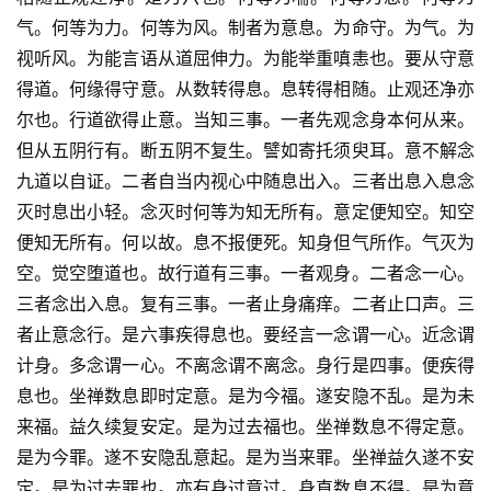
气。何等为力。何等为风。制者为意息。为命守。为气。为
视听风。为能言语从道屈伸力。为能举重嗔恚也。要从守意
得道。何缘得守意。从数转得息。息转得相随。止观还净亦
尔也。行道欲得止意。当知三事。一者先观念身本何从来。
但从五阴行有。断五阴不复生。譬如寄托须臾耳。意不解念
九道以自证。二者自当内视心中随息出入。三者出息入息念
灭时息出小轻。念灭时何等为知无所有。意定便知空。知空
便知无所有。何以故。息不报便死。知身但气所作。气灭为
空。觉空堕道也。故行道有三事。一者观身。二者念一心。
三者念出入息。复有三事。一者止身痛痒。二者止口声。三
者止意念行。是六事疾得息也。要经言一念谓一心。近念谓
计身。多念谓一心。不离念谓不离念。身行是四事。便疾得
息也。坐禅数息即时定意。是为今福。遂安隐不乱。是为未
来福。益久续复安定。是为过去福也。坐禅数息不得定意。
是为今罪。遂不安隐乱意起。是为当来罪。坐禅益久遂不安
定。是为过去罪也。亦有身过意过。身直数息不得。是为意