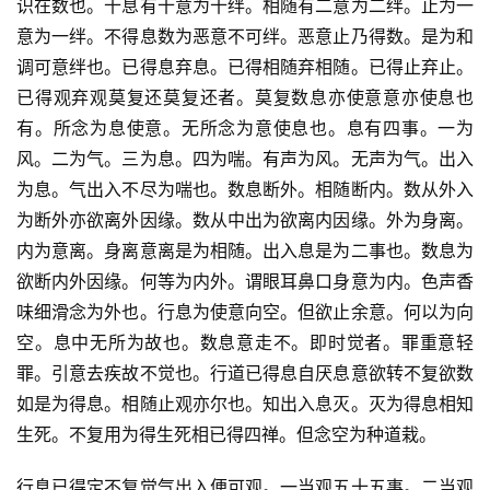
识在数也。十息有十意为十绊。相随有二意为二绊。止为一
意为一绊。不得息数为恶意不可绊。恶意止乃得数。是为和
调可意绊也。已得息弃息。已得相随弃相随。已得止弃止。
已得观弃观莫复还莫复还者。莫复数息亦使意意亦使息也
有。所念为息使意。无所念为意使息也。息有四事。一为
风。二为气。三为息。四为喘。有声为风。无声为气。出入
为息。气出入不尽为喘也。数息断外。相随断内。数从外入
为断外亦欲离外因缘。数从中出为欲离内因缘。外为身离。
内为意离。身离意离是为相随。出入息是为二事也。数息为
欲断内外因缘。何等为内外。谓眼耳鼻口身意为内。色声香
味细滑念为外也。行息为使意向空。但欲止余意。何以为向
空。息中无所为故也。数息意走不。即时觉者。罪重意轻
罪。引意去疾故不觉也。行道已得息自厌息意欲转不复欲数
如是为得息。相随止观亦尔也。知出入息灭。灭为得息相知
生死。不复用为得生死相已得四禅。但念空为种道栽。
行息已得定不复觉气出入便可观。一当观五十五事。二当观