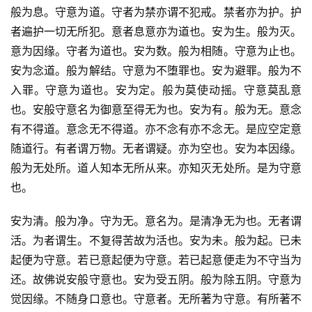
般为息。守意为道。守者为禁亦谓不犯戒。禁者亦为护。护
者遍护一切无所犯。意者息意亦为道也。安为生。般为灭。
意为因缘。守者为道也。安为数。般为相随。守意为止也。
安为念道。般为解结。守意为不堕罪也。安为避罪。般为不
入罪。守意为道也。安为定。般为莫使动摇。守意莫乱意
也。安般守意名为御意至得无为也。安为有。般为无。意念
有不得道。意念无不得道。亦不念有亦不念无。是应空定意
随道行。有者谓万物。无者谓疑。亦为空也。安为本因缘。
般为无处所。道人知本无所从来。亦知灭无处所。是为守意
也。
安为清。般为净。守为无。意名为。是清净无为也。无者谓
活。为者谓生。不复得苦故为活也。安为未。般为起。已未
起便为守意。若已意起便为守意。若已起意便走为不守当为
还。故佛说安般守意也。安为受五阴。般为除五阴。守意为
觉因缘。不随身口意也。守意者。无所著为守意。有所著不