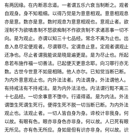
有两因缘。在内断恶念道。一者谓五乐六衰当制断之。观者
自观身。身不知粗细。以得乃觉是为意意相观。意意相观息
亦是意。数亦是意。数时观息为意意相观也。意观止者。欲
淫制不为欲嗔恚制不怒欲痴制不作欲贪制不求诸恶事一切不
向。是为观止。亦谓以知三十七品经。常念不离为止也。出
息入息尽定便观者。尽谓罪尽。定谓息止意。定观者谓观止
还净也。尽止者谓我能说是晓是遍更是。是为尽止也。所起
息若布施作福一切善法。已起便灭更意念耶。向习罪行亦无
数。古世今世意不如是相随。他人亦尔。已知觉当断已断。
为内外意意观止也。内外法法者。内法谓身。外法谓他人。
有持戒法有不持戒法。是为内外法法也。内法谓行黠不离三
十七品经。一切余事意不堕中。行道得道。是为内法。外法
谓堕生死谓生死行。便得生死不脱一切当断已断。为内外法
观止也。法观止者。一切人皆自身为身。谛校计非我身。何
以故。有眼有色。眼亦非身色亦非身。何以故。人已死有眼
无所见。亦有色无所应。身如是但有识亦非身。何以故。识