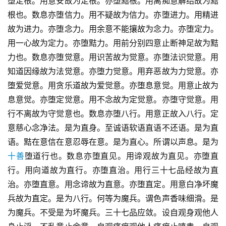
堕定根。用意安故为定根。亦堕黠根。用离痴意解结故为黠
根也。数息亦堕信力。用不疑故为信力。亦堕进力。用精进
故为进力。亦堕念力。用余意不能攘故为念力。亦堕定力。
用一心故为定力。亦堕黠力。用前分别四意止断神足故为黠
力也。数息亦堕觉意。用识苦故为觉意。亦堕法识觉意。用
知道因缘故为法觉意。亦堕力觉意。用弃恶故为力觉意。亦
堕爱觉意。用贪乐道故为爱觉意。亦堕息意觉。用意止故为
息意觉。亦堕定觉意。用不念故为定觉意。亦堕守觉意。用
行不离故为守觉意也。数息亦堕八行。用意正故入八行。定
意慈心念净法。是为直身。至诚语软语直语不还语。是为直
语。黠在意信在意忍辱在意。是为直心。所谓以声息。是为
十善
堕道行也。数息亦堕直见。用谛观故为直见。亦堕直
行。用向道故为直行。亦堕直治。用行三十七品经故为直
治。亦堕直意。用念谛故为直意。亦堕直定。用意白净坏魔
兵故为直定。是为八行。何等为魔兵。谓色声香味细滑。是
为魔兵。不受是为坏魔兵。三十七品应敛。设自观身观他人