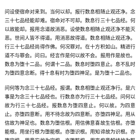
问设使宿命对来到。当何以却。报行数息相随止观还净。念
三十七品经能却难。宿命对不可却。数息行三十七品经。何
以故能却。报用念道故消恶。设使数息相随止观还净不能灭
恶。世间人皆不得道。用消恶故得道。数息相随止观还净。
行三十七品经尚得作佛。何况罪对。在十方积如山。精进行
道不与罪会。问曰。经言作是何以故不会。报用作是故也。
数息为堕十二品。何谓十二品。数息时堕四意止。息不乱时
为堕四意念断。得十息有时为堕四神足。是为堕十二品也。
问何等为念三十七品经。报谓。数息相堕止观还净行。是六
事是为念三十七品经也。行数息亦为行三十七品经。问何以
故为行三十七品经。报数息为堕四意止。何以故。为四意
止。亦堕四意断。用不待念故为四意断。亦堕四神足。用从
信故为神足也。数息为堕信根。用信佛意喜故生信根。亦堕
能根。用坐行根为堕能根。亦堕识根。用知谛故为识根。亦