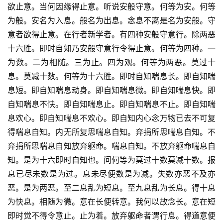
欲止意。当何因缘得止意。听说安般守意。何等为安。何等
为般。安名为入息。般名为出息。念息不离是名为安般。守
意者欲得止意。在行者新学者。有四种安般守意行。除两恶
十六胜。即时自知乃安般守意行令得止意。何等为四种。一
为数。二为相随。三为止。四为观。何等为两恶。莫过十
息。莫减十数。何等为十六胜。即时自知喘息长。即自知喘
息短。即自知喘息动身。即自知喘息微。即自知喘息快。即
自知喘息不快。即自知喘息止。即自知喘息不止。即自知喘
息欢心。即自知喘息不欢心。即自知内心念万物已去不可复
得喘息自知。内无所复思喘息自知。弃捐所思喘息自知。不
弃捐所思喘息自知放弃躯命。喘息自知。不放弃躯命喘息自
知。是为十六即时自知也。问何等为莫过十数莫减十数。报
息已尽未数是为过。息未尽便数是为减。失数亦恶不及亦
恶。是为两恶。至二息乱为短息。至九息乱为长息。得十息
为快息。相随为微。意在长便转意。我何以故念长。意在短
即时觉不得令意止。止为着。放弃躯命者谓行息。得道意便