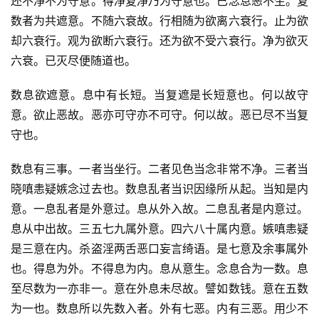
还不净不为守意。得净复净乃为守意也。已念息恶不生。复
数者为共遮意。不随六衰故。行相随为欲离六衰行。止为欲
却六衰行。观为欲断六衰行。还为欲不受六衰行。净为欲灭
六衰。已灭尽便随道也。
数息欲遮意。息中有长短。当复遮是长短意也。何以故守
意。欲止恶故。恶亦可守亦不可守。何以故。恶已尽不当复
守也。
数息有三事。一者当坐行。二者见色当念非常不净。三者当
晓嗔恚疑嫉念过去也。数息乱者当识因缘所从起。当知是内
意。一息乱者是外意过。息从外入故。二息乱者是内意过。
息从中出故。三五七九属外意。四六八十属内意。嫉嗔恚疑
是三意在内。杀盗淫两舌恶口妄言绮语。是七意及余事属外
也。得息为外。不得息为内。息从意生。念息合为一数。息
至尽数为一亦非一。意在外息未尽故。譬如数钱。意在五数
为一也。数息所以先数入者。外有七恶。内有三恶。用少不