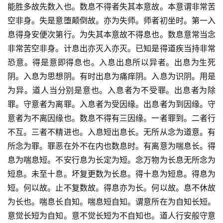
能胜多故先数入也。数息不得者失其本意故。本意谓非常苦
空非身。失是意堕颠倒故。亦为失师。师者初坐时。第一入
息得身安便次第行。为失其本意故不得息也。数息意常当念
非常苦空非身。计息出亦灭入亦灭。已知是得道疾当持非常
恐意。得是意即得息也。入息出息所以异者。出息为生死
阴。入息为思想阴。有时出息为痛痒阴。入息为识阴。用是
为异。道人当分别是意也。入息者为不受罪。出息者为除
罪。守意者为离罪。入息者为受因缘。出息者为到因缘。守
意者为不离因缘也。数息不得有三因缘。一者罪到。二者行
不互。三者不精进也。入息短出息长。无所从念为道意。有
所念为罪。罪恶在外不在内也数息时。有离意为喘息长。得
息为喘息短。不安行息为长定为短。念万物为长息无所念为
短息。未至十息。坏复更数为长息。得十息为短息。得息为
短。何以故。止不复数故。得息亦为长。何以故。息不休故
为长也。喘息长自知。喘息短自知。谓意所在为自知长短。
意觉长短为自知。意不觉长短为不自知也。道人行安般守意