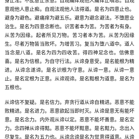
身止淫。不乱意止余意。自观痛痒观他人痛痒止嗔恚。自观
意观他人意止痴。自观法观他人法得道。是名为四意止也。
避身为避色。避痛痒为避五乐。避意为避念避法。不堕愿业
治生。是名为四意念断也。识苦者本为苦。为苦者为有身。
从苦为因缘。起者所见万物。苦习者本为苦。从苦为因缘
生。尽者万物皆当败坏。为增苦习。复当为堕八道中。道人
当念是八道。是名为四为四收苦。得四神足念也。信佛意
喜。是名为信根。为自守行法。从谛身意受。是名能根为精
进。从谛念遂谛。是名识根为守意。从谛一意。从谛一意
止。是名定根为正意。从谛观谛。是名黠根为道意。是名为
五根也。
从谛信不复疑。是名信力。弃贪行道从谛自精进。恶意不能
败精进。是名进力。恶意欲起当即时灭。从谛是意无有能坏
意。是名念力。内外观从谛以定。恶意不能坏善意。是名定
力。念四禅从谛得黠。恶意不能坏黠意。是名黠力。念出入
尽复生。是名为五力也。从谛念谛是名为觉意得道意。从谛