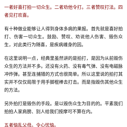
一者好喜打拍一切众生。二者劝他令打。三者赞叹打法。四
者见打欢喜。
有十种做业能够让人得到身体多病的果报。首先就是喜好拍
打、伤害一切众生。鼓励、赞叹、劝说他人伤害、毁伤众
生，对此类行为随喜，是疾病缠身的因。
在这里说明一点，经典里虽然讲的是拍打，是因为从前毁伤
众生的方法并不多。还没有火药、没有毒气弹、没有电磁脉
冲炸弹。甚至连捕猎的方式也很简单。所以这里说的拍打其
实并不仅仅局限于用手脚棍棒去打击。而是指毁伤其他众生
的方法。
另外拍打是毁伤的手段。是以毁伤众生为目的的。平素我们
拍拍人家肩膀、别人给我们按摩可不算在内。
五者恼乱父母。令心忧恼。