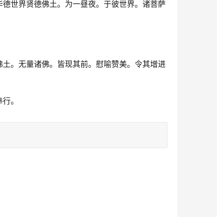
华德世界贤德佛土。为一昼夜。于彼世界。诸菩萨
佛土。无量诸佛。皆现其前。慰喻赞美。令其增进
奉行。