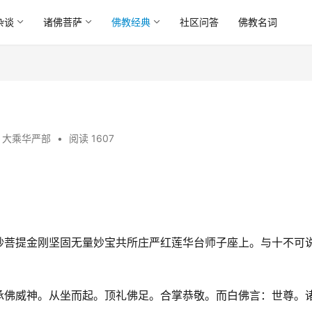
杂谈
诸佛菩萨
佛教经典
社区问答
佛教名词
,
大乘华严部
•
阅读 1607
妙菩提金刚坚固无量妙宝共所庄严红莲华台师子座上。与十不可
承佛威神。从坐而起。顶礼佛足。合掌恭敬。而白佛言：世尊。