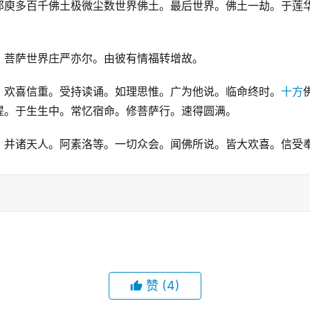
那庾多百千佛土极微尘数世界佛土。最后世界。佛土一劫。于莲
。菩萨世界庄严亦尔。由彼有情福转增故。
。欢喜信重。受持读诵。如理思惟。广为他说。临命终时。
十方
提。于生生中。常忆宿命。修菩萨行。速得圆满。
。并诸天人。阿素洛等。一切众会。闻佛所说。皆大欢喜。信受
赞
(4)