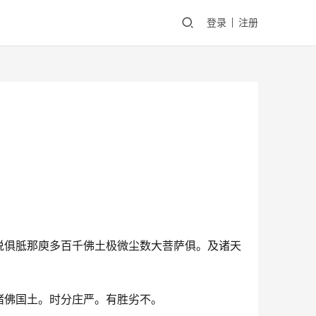
登录
注册
说俱胝那庾多百千佛土极微尘数大菩萨俱。及诸天
诸佛国土。时分庄严。有胜劣不。