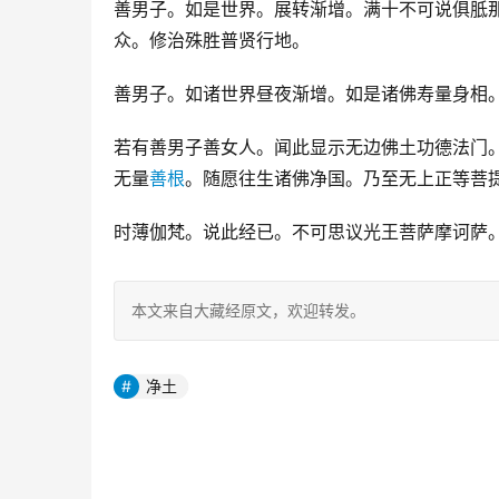
善男子。如是世界。展转渐增。满十不可说俱胝
众。修治殊胜普贤行地。
善男子。如诸世界昼夜渐增。如是诸佛寿量身相
若有善男子善女人。闻此显示无边佛土功德法门
无量
善根
。随愿往生诸佛净国。乃至无上正等菩
时薄伽梵。说此经已。不可思议光王菩萨摩诃萨
本文来自大藏经原文，欢迎转发。
净土