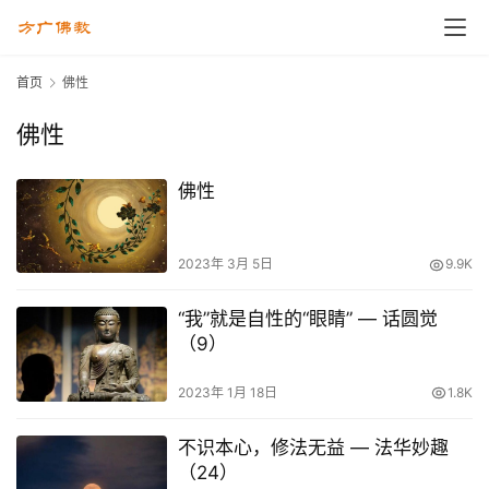
首页
佛性
佛性
佛性
2023年 3月 5日
9.9K
“我”就是自性的“眼睛” — 话圆觉
（9）
2023年 1月 18日
1.8K
不识本心，修法无益 — 法华妙趣
（24）