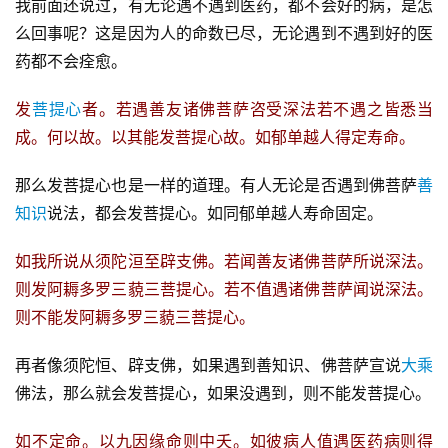
我前面还说过，有无论遇不遇到医药，都不会好的病，是怎
么回事呢？这是因为人的命数已尽，无论遇到不遇到好的医
药都不会痊愈。
发
菩提心
者。若遇善友诸佛菩萨咨受深法若不遇之皆悉当
成。何以故。以其能发菩提心故。如郁单越人得定寿命。
那么发菩提心也是一样的道理。有人无论是否遇到佛菩萨
善
知识
说法，都会发菩提心。如同郁单越人寿命固定。
如我所说从须陀洹至辟支佛。若闻善友诸佛菩萨所说深法。
则发阿耨多罗三藐三菩提心。若不值遇诸佛菩萨闻说深法。
则不能发阿耨多罗三藐三菩提心。
再者像须陀恒、辟支佛，如果遇到善知识、佛菩萨宣说
大乘
佛法，那么就会发菩提心，如果没遇到，则不能发菩提心。
如不定命。以九因缘命则中夭。如彼病人值遇医药病则得