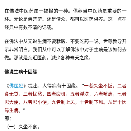
在佛法中医药属于福报的一种。供养当中医药是重要的一
环。无论是佛菩萨、还是僧众，都可以医药供养。这一点在
经典中有数不清的记载。
在佛法中从无说生病不要就医、不要吃药一说。世尊教导开
示非常明白。我们从中可以了解佛法中对于生病是该如何去
做。那就是亲近医药，减少各种寿夭之缘。
佛说生病十因缘
《
佛医经
》提出，人得病有十因缘。 “
一者久坐不饭，二者
食无贷，三者忧愁，四者疲极，五者淫泆，六者嗔恚，七者
忍大便，八者忍小便，九者制上风，十者制下风。从是十因
缘生病
。”
即：
（一）久坐不食，