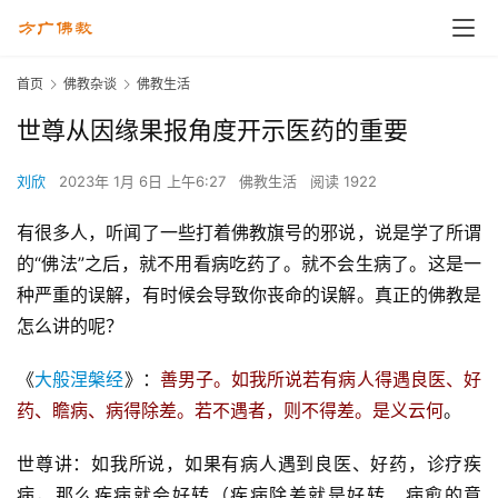
首页
佛教杂谈
佛教生活
世尊从因缘果报角度开示医药的重要
刘欣
2023年 1月 6日 上午6:27
佛教生活
阅读 1922
有很多人，听闻了一些打着佛教旗号的邪说，说是学了所谓
的“佛法”之后，就不用看病吃药了。就不会生病了。这是一
种严重的误解，有时候会导致你丧命的误解。真正的佛教是
怎么讲的呢？
《
大般涅槃经
》：
善男子。如我所说若有病人得遇良医、好
药、瞻病、病得除差。若不遇者，则不得差。是义云何
。
世尊讲：如我所说，如果有病人遇到良医、好药，诊疗疾
病，那么疾病就会好转（疾病除差就是好转、病愈的意