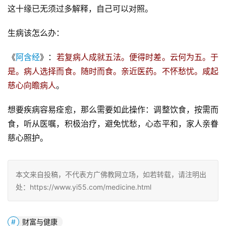
这十缘已无须过多解释，自己可以对照。
生病该怎么办：
《
阿含经
》：
若复病人成就五法。便得时差。云何为五。于
是。病人选择而食。随时而食。亲近医药。不怀愁忧。咸起
慈心向瞻病人
。
想要疾病容易痊愈，那么需要如此操作：调整饮食，按需而
食，听从医嘱，积极治疗，避免忧愁，心态平和，家人亲眷
慈心照护。
本文来自投稿，不代表方广佛教网立场，如若转载，请注明出
处：https://www.yi55.com/medicine.html
财富与健康