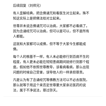
后续回复（刘师兄）
有人歪解经典，把念佛诵咒和看医生对立起来。殊不
知这实际上是把佛法给对立起来。
世尊并未说念佛诵咒可以治病，大家都不必看病了。
因为念诵经咒可以治病，但可以是可以，但不是所有
人都能。
这就和大家都可以成佛，但不等于大家今生都能成
佛。
每个人的根基不一样，有人未必能修行到百病不生的
程度，有人更未必能在短短患病期间就修行到那个程
度。假如他不依照世尊教导，该看病看病，那么出现
问题的时候自己受害，误导他人的一样承担罪责。
凡是认为有了念诵经咒等佛教方法可以不必去医院，
那么就等于用这个来否定世尊要大家亲近医药的说
法，属于不净说法，罪过弥天。