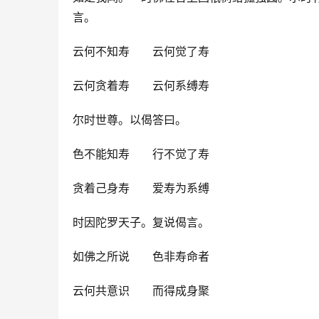
言。
云何不知寿　　云何觉了寿
云何贪着寿　　云何系缚寿
尔时世尊。以偈答曰。
色不能知寿　　行不觉了寿
贪着己身寿　　爱寿为系缚
时因陀罗天子。复说偈言。
如佛之所说　　色非寿命者
云何共意识　　而得成身聚