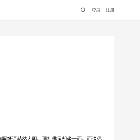
登录
注册
遍照祇洹赫然大明。顶礼佛足却坐一面。而说偈