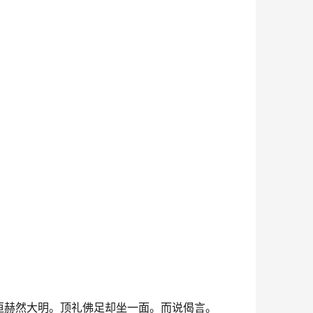
洹赫然大明。顶礼佛足却坐一面。而说偈言。