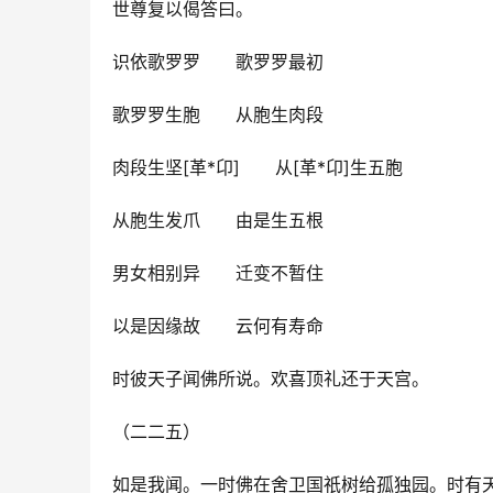
世尊复以偈答曰。
识依歌罗罗　　歌罗罗最初
歌罗罗生胞　　从胞生肉段
肉段生坚[革*卬]　　从[革*卬]生五胞
从胞生发爪　　由是生五根
男女相别异　　迁变不暂住
以是因缘故　　云何有寿命
时彼天子闻佛所说。欢喜顶礼还于天宫。
（二二五）
如是我闻。一时佛在舍卫国祇树给孤独园。时有