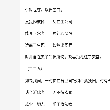
尔时世尊。以偈答曰。
虽复修彼禅　　犹在生死网
能具正念者　　独处心惔怕
远离于生死　　如鹄出网罗
时月自在天子闻佛所说。欢喜顶礼还于天宫。
（二二九）
如是我闻。一时佛在舍卫国祇树给孤独园。时有
诸亲近佛者　　无不得欢喜
咸令一切人　　乐于汝法教