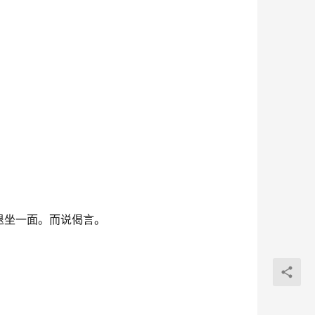
退坐一面。而说偈言。