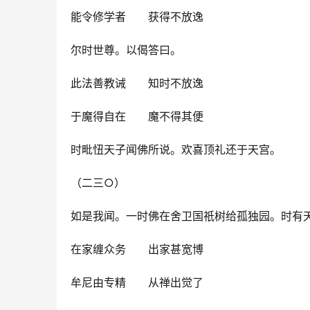
能令修学者　　获得不放逸
尔时世尊。以偈答曰。
此法善教诫　　知时不放逸
于魔得自在　　魔不得其便
时毗忸天子闻佛所说。欢喜顶礼还于天宫。
（二三○）
如是我闻。一时佛在舍卫国祇树给孤独园。时有
在家缠众务　　出家甚宽博
牟尼由专精　　从禅出觉了