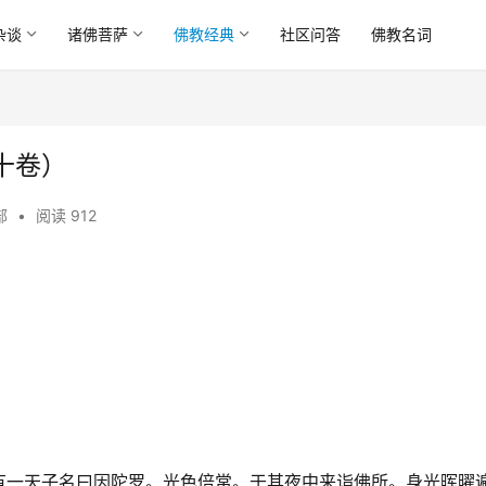
杂谈
诸佛菩萨
佛教经典
社区问答
佛教名词
十卷）
部
•
阅读 912
有一天子名曰因陀罗。光色倍常。于其夜中来诣佛所。身光晖曜