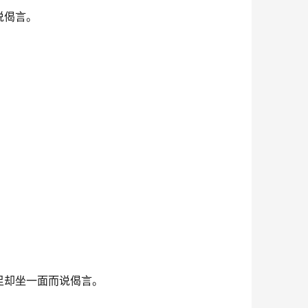
说偈言。
足却坐一面而说偈言。