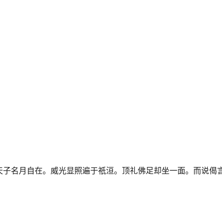
天子名月自在。威光显照遍于祇洹。顶礼佛足却坐一面。而说偈