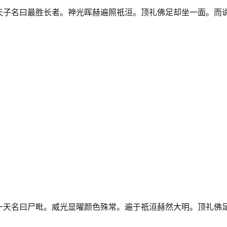
天子名曰最胜长者。神光晖赫遍照祇洹。顶礼佛足却坐一面。而
一天名曰尸毗。威光显曜颜色殊常。遍于祇洹赫然大明。顶礼佛