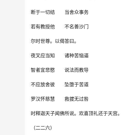
断于一切结　　当舍众事务
若有教授他　　不名善沙门
尔时世尊。以偈答曰。
夜叉应当知　　诸种苦恼逼
智者宜悲愍　　说法而教导
不应放舍彼　　坠堕于苦道
罗汉怀慈慧　　救拔无过咎
时释迦天子闻佛所说。欢喜顶礼还于天宫。
（二二六）