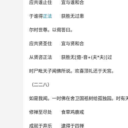
应共谁止住　　宜与谁和合
于谁得
正法
　　获胜无过患
尔时世尊。以偈答曰。
应共贤圣住　　宜与贤和合
从贤咨正法　　获胜无[億-音+(夫*夫)]过
时尸毗天子闻佛所说。欢喜顶礼还于天宫。
（二二八）
如是我闻。一时佛在舍卫国祇树给孤独园。时有
修禅至尽处　　食草鸡鹿戒
成就于弃乐　　逮得于四禅