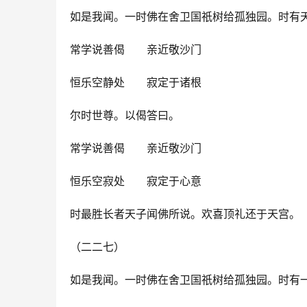
如是我闻。一时佛在舍卫国祇树给孤独园。时有
常学说善偈　　亲近敬沙门
恒乐空静处　　寂定于诸根
尔时世尊。以偈答曰。
常学说善偈　　亲近敬沙门
恒乐空寂处　　寂定于心意
时最胜长者天子闻佛所说。欢喜顶礼还于天宫。
（二二七）
如是我闻。一时佛在舍卫国祇树给孤独园。时有