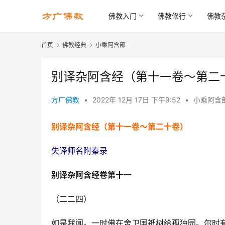
佛教入门
佛教修行
佛教
首页
佛教经典
小乘阿含部
别译杂阿含经（第十一卷～第二
方广佛教
•
2022年 12月 17日 下午9:52
•
小乘阿含
别译杂阿含经（第十一卷～第二十卷）
失译师名附秦录
别译杂阿含经卷第十一
（二二四）
如是我闻。一时佛在舍卫国祇树给孤独园。尔时