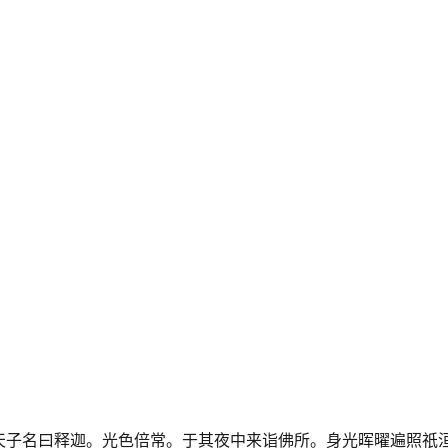
天子名曰释迦。光色倍常。于其夜中来诣佛所。身光晖曜遍照祇