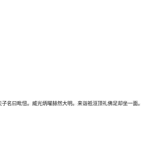
天子名曰毗忸。威光炳曜赫然大明。来诣祇洹顶礼佛足却坐一面