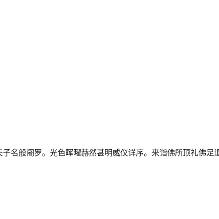
天子名般阇罗。光色晖曜赫然甚明威仪详序。来诣佛所顶礼佛足