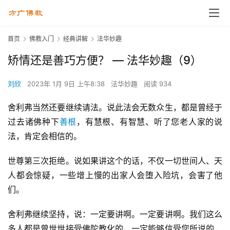
首页
佛教入门
经典讲解
法华妙趣
矫情还是善巧方便？ — 法华妙趣（9）
刘欣
2023年 1月 9日 上午8:38
法华妙趣
阅读 934
舍利弗当然还要继续请法。说此法会无数众生，都是曾经于
过去诸佛种下
善根
，有慧根、有智慧、听了您老人家的说
法，肯定会相信的。
世尊第三次拒绝。说如果讲这个的话，不仅一切世间人、天
人都会惊疑，一些增上慢的出家人会堕入险坑，会害了他
们。
舍利弗继续坚持，说：一定要讲啊。一定要讲啊。我们这么
多人都是曾世世接受佛陀教化的，一定能够信受您所说的，