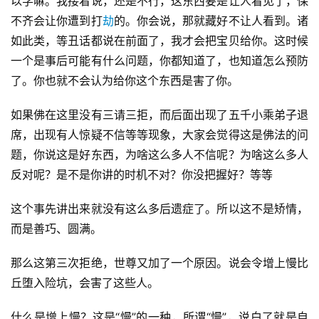
以学嘛。我接着说，还是不行，这东西要是让人看见了，保
不齐会让你遭到打
劫
的。你会说，那就藏好不让人看到。诸
如此类，等丑话都说在前面了，我才会把宝贝给你。这时候
一个是事后可能有什么问题，你都知道了，也知道怎么预防
了。你也就不会认为给你这个东西是害了你。
如果佛在这里没有三请三拒，而后面出现了五千小乘弟子退
席，出现有人惊疑不信等等现象，大家会觉得这是佛法的问
题，你说这是好东西，为啥这么多人不信呢？为啥这么多人
反对呢？是不是你讲的时机不对？你没把握好？等等
这个事先讲出来就没有这么多后遗症了。所以这不是矫情，
而是善巧、圆满。
那么这第三次拒绝，世尊又加了一个原因。说会令增上慢比
丘堕入险坑，会害了这些人。
什么是增上慢？这是“慢”的一种，所谓“慢”，说白了就是自