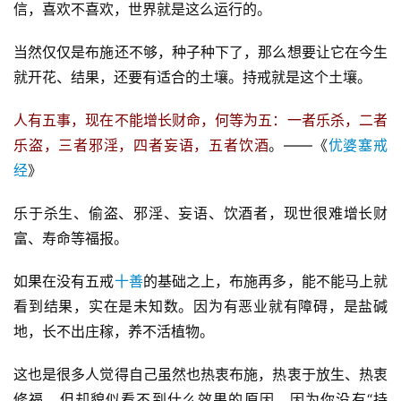
信，喜欢不喜欢，世界就是这么运行的。
当然仅仅是布施还不够，种子种下了，那么想要让它在今生
就开花、结果，还要有适合的土壤。持戒就是这个土壤。
人有五事，现在不能增长财命，何等为五：一者乐杀，二者
乐盗，三者邪淫，四者妄语，五者饮酒
。——《
优婆塞戒
经
》
乐于杀生、偷盗、邪淫、妄语、饮酒者，现世很难增长财
富、寿命等福报。
如果在没有五戒
十善
的基础之上，布施再多，能不能马上就
看到结果，实在是未知数。因为有恶业就有障碍，是盐碱
地，长不出庄稼，养不活植物。
这也是很多人觉得自己虽然也热衷布施，热衷于放生、热衷
修福，但却貌似看不到什么效果的原因。因为你没有“持