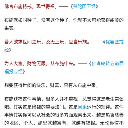
佛言布施持戒。现世得福
。——《
犍陀国王经
》
布施就如同种子，没有这个种子，你就不太可能获得甜美的
果实。
若人欲求世间之乐，及无上乐，应当乐施
。——《
优婆塞戒
经
》
为人大富。财物无限。从布施中来
。——《
佛说轮转五道罪
福报应经
》
想要获得世间的快乐，财富，只有从布施中来。
布施获福这件事情，很多人并不重视，总觉得这是老生常谈
吧。其实这是修福的重要法门。这是
因果
运行的规律。这件
事情其实你可以从社会的很多方面观察出来。越是热衷慈善
的地区、个人，那里就越富有，就越有福报。无论你信不