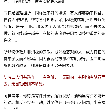
净，前者则洁净，后者衣物越来越脏。
同样是困难挫折，同样是不好的境遇，有人能够勤于调整，
懂得因果规律，懂得各种知识。采用积极的态度不断去避免
恶报、培养善业。那么这个人就会越来越好。而不去这么
做，就可能越来越差。积极的态度也是因果调整中重要的条
件之一。
所以说佛教并非消极的宗教。很消极悲观的人，成为真正的
佛弟子反而不容易。因为很容易被那种态度误导，歪曲地理
解佛教的教义。精进是真正佛弟子的表现。
复有二人俱共乘车，一有副轴，一无副轴，有副轴者随意而
去，无副轴者则不移处。
同样是车，你得是零件齐全，运行良好，油箱里有油才能开
的动。相反不仅开不动，甚至你开出去会出大问题，出车祸