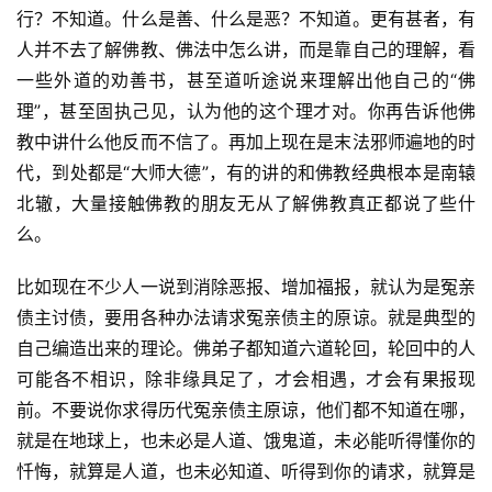
行？不知道。什么是善、什么是恶？不知道。更有甚者，有
人并不去了解佛教、佛法中怎么讲，而是靠自己的理解，看
一些外道的劝善书，甚至道听途说来理解出他自己的“佛
理”，甚至固执己见，认为他的这个理才对。你再告诉他佛
教中讲什么他反而不信了。再加上现在是末法邪师遍地的时
代，到处都是“大师大德”，有的讲的和佛教经典根本是南辕
北辙，大量接触佛教的朋友无从了解佛教真正都说了些什
么。
比如现在不少人一说到消除恶报、增加福报，就认为是冤亲
债主讨债，要用各种办法请求冤亲债主的原谅。就是典型的
自己编造出来的理论。佛弟子都知道六道轮回，轮回中的人
可能各不相识，除非缘具足了，才会相遇，才会有果报现
前。不要说你求得历代冤亲债主原谅，他们都不知道在哪，
就是在地球上，也未必是人道、饿鬼道，未必能听得懂你的
忏悔，就算是人道，也未必知道、听得到你的请求，就算是