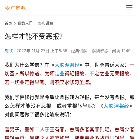
首页
佛教入门
经典讲解
怎样才能不受恶报？
刘欣
2022年 11月 27日 上午8:35
经典讲解
,
解疑释惑
阅读 1249
我们为什么学佛？在《
大般涅槃经
》中，世尊告诉大家：
一
切圣人所以修道。为坏
定业
得轻报故。不定之业无果报故。
若一切业定得果者。则不应求修习圣道。
我们学佛修行就是希望让恶报转为轻报，甚至没有恶报。那
么怎样才能没有恶报，或者重报转轻呢？《
大般涅槃经
》 
对此问题做了很多比喻来说明：
善男子，譬如二人于王有罪，眷属多者其罪则轻，眷属少者
应轻更重；愚智之人亦复如是，智者善业多故重则轻受，愚