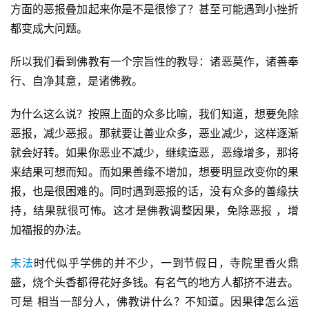
方面的恶报叠加起来你是不是很惨了？甚至可能遇到小挫折
都变成大问题。
所以我们看到佛教有一个宗旨性的教导：诸恶莫作，诸善奉
行、自净其意，是诸佛教。
为什么这么说？按照上面的众多比喻，我们知道，想要免除
恶报，减少恶报。那就要让善业众多，恶业减少，这样逐渐
就会好转。如果你恶业不减少，继续造恶，恶缘增多，那将
来结果可想而知。而如果善缘不增加，想要明显改变你的果
报，也是很困难的。同时遇到恶报的话，没有众多的善缘扶
持，结果就很可怖。这才是佛教调整因果，免除恶报 ，增
加福报的办法。
末法
时代似乎学佛的并不少，一到节假日，寺院里香火鼎
盛，烧个头香都得花好多钱。有名气的地方人都挤不进去。
可是 相当一部分人，佛教讲什么？不知道。因果律怎么运