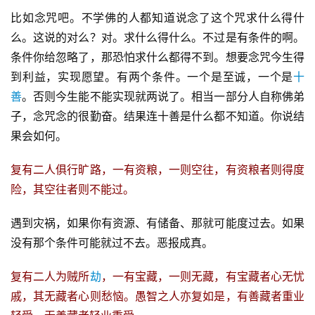
比如念咒吧。不学佛的人都知道说念了这个咒求什么得什
么。这说的对么？对。求什么得什么。不过是有条件的啊。
条件你给忽略了，那恐怕求什么都得不到。想要念咒今生得
到利益，实现愿望。有两个条件。一个是至诚，一个是
十
善
。否则今生能不能实现就两说了。相当一部分人自称佛弟
子，念咒念的很勤奋。结果连十善是什么都不知道。你说结
果会如何。
复有二人俱行旷路，一有资粮，一则空往，有资粮者则得度
险，其空往者则不能过。
遇到灾祸，如果你有资源、有储备、那就可能度过去。如果
没有那个条件可能就过不去。恶报成真。
复有二人为贼所
劫
，一有宝藏，一则无藏，有宝藏者心无忧
戚，其无藏者心则愁恼。愚智之人亦复如是，有善藏者重业