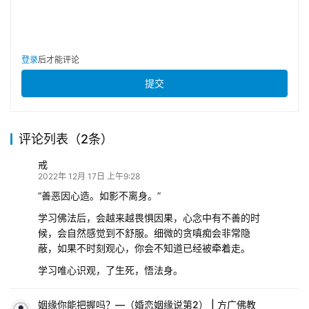
登录
后才能评论
提交
评论列表（2条）
戒
2022年 12月 17日 上午9:28
“善恶因心造。如影不离身。”
学习佛法后，会越来越畏惧因果，心念中有不善的时
候，会自然感觉到不舒服。细微的贪嗔痴会非常隐
蔽，如果不时刻观心，你会不知道已经被牵着走。
学习唯心识观，了生死，悟法身。
姻缘你能把握吗？—（婚恋姻缘说第2） | 方广佛教