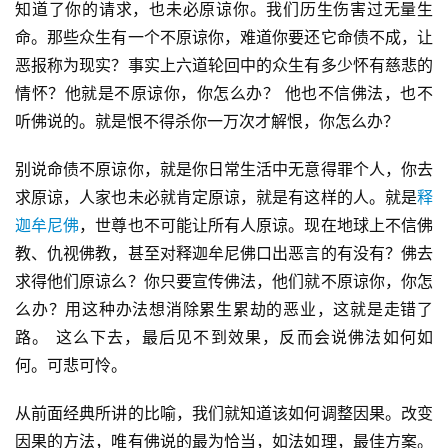
知道了你的请求，也未必原谅你。我们历生伤害过无量生
命。那些众生有一个不原谅你，难道你要还它命债不成，让
恶报称为现实？事实上六道轮回中的众生有多少怀有慈悲的
情怀？他就是不原谅你，你怎么办？ 他也不信佛法，也不
听佛说的。就是恨不得杀你一万次才解恨，你怎么办？
别说命债不原谅你，就是你日常生活中无意得罪个人，你去
求原谅，人家也未必就肯定原谅，就是有这样的人。就是
释
迦牟尼佛
，世尊也不可能让所有人原谅。现在地球上不信佛
教、仇视佛教，甚至对释迦牟尼佛口出恶言的有没有？佛去
求得他们原谅么？你只要宣传佛法，他们就不原谅你，你怎
么办？用这种办法想消除累生累劫的恶业，这就是走错了
路。 这么下去，最后见不到效果，反而会说佛法如何如
何。可悲可怜。
从前面经典所讲的比喻，我们就知道该如何调整因果。改变
因果的方法，唯有佛说的最为恰当，如法如理，最佳方案。