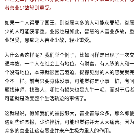
者善业少故轻则重受。
如果一个人得罪了国王，则眷属众多的人可能获罪轻，眷属
少的人可能获罪重。业报也是如此，智慧的人善业多故，重
业轻受，愚痴之人善业少故，轻业重受。
为什么会这样呢？我们举个例子，比如同样是出现了一次交
通事故，一个人在社会上有地位，有财富，有人脉的人和一
个没有地位，本来就很困苦窘迫、捉襟见肘的人的感受就完
全不一样。前者只要身体没事，可能觉得是小事一桩，有问
题找律师，找熟人，哪怕有损失也是九牛一毛，而对于后者
可能就是改变整个生活轨迹的事情了。
这就是说，假如我们的福报够大，善业善缘众多，那么即便
遇到些许恶报，少许挫折，可能也觉得并无太大痛苦。因为
众多的善业让这点恶业并未产生极为重大的作用。