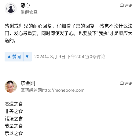
静心
评论
借假修真
感谢戒师兄的耐心回复，仔细看了您的回复，感觉不论什么法
门，发心最重要，同时即使发了心，也要放下“我执”才是顺应大
道的。
赞同
2024年 3月 9日 下午2:04
0条评论
缤金刚
评论
摩呵般若网http://mohebore.com
恶道之食
非善之食
诸法之食
节量之食
示以之食