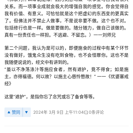
关系。而一项事业成就会极大的增强自我的感觉。你会觉得自
我有价值、有意义。可恰恰就是这个把虚幻的东西变的更真实
了。但佛法并不禁止人做事，不是说非要不做。这个也不对。
包括修行也是一样。做是要做的。随分随力，做自己该做的。
真有一份责任也一样担。不逃避、不留恋。）一一刘师兄
第二个问题，我认为是可以的，即便施食的过程中有某个环节
没有做好，饿鬼众生没有吃到食物，也不会怪罪你。这也不是
我随便说说的，经文中有讲到的。
“虽以不净荡涤汁等施应食者，然有遮护，竟不得食；如是施
主，亦得福德。何以故？以施主心慈怜愍故！” 一一《优婆塞戒
经》
这里”遮护”，是指你忘了念咒或忘了备食等等。
赞同
2024年 3月 9日 上午11:04
0条评论