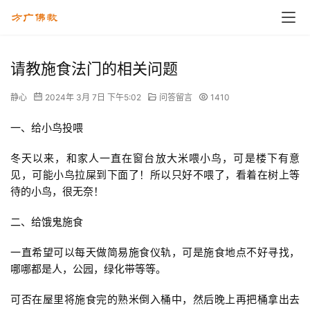
请教施食法门的相关问题
静心
2024年 3月 7日 下午5:02
问答留言
1410
一、给小鸟投喂
冬天以来，和家人一直在窗台放大米喂小鸟，可是楼下有意
见，可能小鸟拉屎到下面了！所以只好不喂了，看着在树上等
待的小鸟，很无奈！
二、给饿鬼施食
一直希望可以每天做简易施食仪轨，可是施食地点不好寻找，
哪哪都是人，公园，绿化带等等。
可否在屋里将施食完的熟米倒入桶中，然后晚上再把桶拿出去