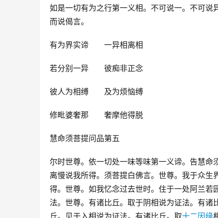
如是一切有为之行第一义相。不可说一。不可说
而说偈言。
有为界实谛　　一异相离相
若分别一异　　彼痴非正念
彼人为相缚　　及为烦恼缚
修毗婆奢那　　奢摩他得脱
慧命须菩提问品第五
尔时世尊。依一切处一味等味第一义谛。告慧命
离慢说我所得。须菩提白佛言。世尊。我于众生
得。世尊。如我忆念过去世时。住于一处阿兰若
法。世尊。有诸比丘。取于阴相说为证法。有诸
丘。见于入相说为证法。有诸比丘。取
十二因缘