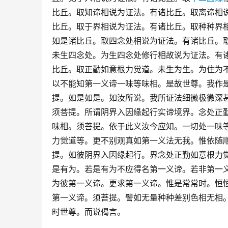
比丘。取知谛相说为证法。有诸比丘。取离谛相
比丘。取于界相说为证法。有诸比丘。取种种界
如是诸比丘。取四念处相说为证法。有诸比丘。
未生四念处。为生四念处修行相故说为证法。有
比丘。取正勤如意根力觉道。未生为生。为住为
以不能知第一义谛一味等味相。是故世尊。我作
提。如是如是。如汝所说。我所证法细微极微深
须菩提。所谓阴界入因缘起行实谛境界。念处正
味相。须菩提。依于此义汝今应知。一切处一味
力觉道等。更不别观真如第一义法无我。惟依随
提。如彼阴界入因缘起行。界念处正勤如意根力
是有为。若是有为不应得名第一义谛。若非第一
为彼第一义谛。更求第一义谛。惟是常常时。恒
第一义谛。须菩提。譬如无量种种差别色相无相
时世尊。而说偈言。