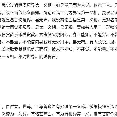
。我觉过诸世间境界第一义相。如是觉已而为人说。以示于人。
竭。汝今当依此义而知。所谓过诸世间境界是第一义相。复次昙
觉观是名言说境界。昙无竭。我说离诸言语是第一义相。觉观名
过诸世间觉观境界。是第一义相。昙无竭。譬如有人尽于一形啖
夜信贪欲乐乐着贪欲。为贪欲火烧内心。身不能知。不能觉。不
觉。不能量。不能信内身寂静无分别乐。昙无竭。有人长夜乐见
人长夜取我我相乐信乐而行。彼人不能知。不能觉。不能量。不
第一义相。尔时世尊。而说偈言。
相。白佛言。世尊。世尊善说希有妙法第一义谛。微细极细甚深
一义谛为一为异。有诸菩萨言。有为行相异第一义。复有菩萨作