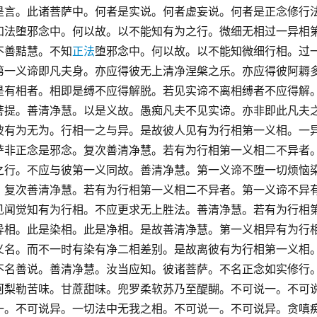
是言。此诸菩萨中。何者是实说。何者虚妄说。何者是正念修行
知法堕邪念中。何以故。以不能知有为之行。微细无相过一异相
不善黠慧。不知
正法
堕邪念中。何以故。以不能知微细行相。过
第一义谛即凡夫身。亦应得彼无上清净涅槃之乐。亦应得彼阿耨
是有相者。相即是缚不应得解脱。若见实谛不离相缚者不应得解
菩提。善清净慧。以是义故。愚痴凡夫不见实谛。亦非即此凡夫
彼有为无为。行相一之与异。是故彼人见有为行相第一义相。一
萨非正念是邪念。复次善清净慧。若有为行相第一义相二不异者
之行。不应与彼第一义同故。善清净慧。第一义谛不堕一切烦恼
。复次善清净慧。若有为行相第一义相二不异者。第一义谛不异
见闻觉知有为行相。不应更求无上胜法。善清净慧。若有为行相
异相。此是染相。此是净相。是故善清净慧。第一义相异有为行
义名。而不一时有染有净二相差别。是故离彼有为行相第一义相
不名善说。善清净慧。汝当应知。彼诸菩萨。不名正念如实修行
诃梨勒苦味。甘蔗甜味。兜罗柔软苏乃至醍醐。不可说一。不可
一。不可说异。一切法中无我之相。不可说一。不可说异。贪嗔