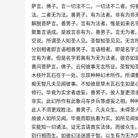
萨言。佛子。言一切法不二。一切法不二者。何
法。二者无为法。善男子。有为法者。非有为非
解脱菩萨言。善男子。言有为法者。惟是如来名
聚集言语成。是故言非有为。善男子。言无为者
空说。所谓圣人知圣人见。圣智知圣见见。无言
分别相者即言语相善男子。言语相者。即是名字
言有为者。但是名字若离有为无为法者。彼亦如
善问菩萨言。佛子。云何彼事无言所证。圣智知
木枝叶瓦石在于一处。示现种种幻术所作。所谓
痴无智凡夫见闻彼事。不知彼是草木瓦石生如是
修行。毕竟为实余者虚妄。善男子。彼人复更须
非实。此幻所作有此象马车步兵等虚妄之相。种
此人不须更观胜法。善男子。凡夫众生。未得圣
故彼人如所见闻。毕竟而取执着为实。如所见闻
实能知一切诸法。证无言语真实法体。而彼众生
别行相而生。如彼幻法迷惑于智。以生有为无为