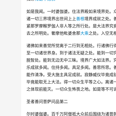
如是我闻。一时婆伽婆。住法界殿如来境界处。
诸一切三界境界出世间上上
善根
境界成就之处。
紧那罗摩睺罗伽人非人等之所行处。是大法界究
去之所明处。奢摩他毗婆舍那
大乘
之处。入空无
诸佛如来善觉所觉离于二行到无相处。行诸佛行
至一切诸世界身。到于诸法无疑之处。能到一切
脱智处。能到无边无中三昧。境界广大如法界。
乐成就多闻。住持多闻。具足多闻。善思所思。
能作清净。受大施主具足成就。寂静威仪毕竟成
毕竟能取无上大法。得一切众生平等之心。离诸
之体现前能灭。一切众生怖畏之地。如是等不可
圣者善问菩萨问品第二
尔时婆伽婆。百千万阿僧祇大众前后围绕为诸菩