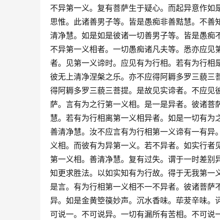
不异第一义。复有菩萨生于疑心。而起异意作如
思惟。此诸善男子等。皆是愚痴非善黠慧。不善
清净慧。如是如是彼诸一切善男子等。皆是愚痴
不异第一义相者。一切愚痴诸凡夫等。悉亦应见
者。见第一义谛时。应见有为行相。若有为行相
彼无上清净涅槃之乐。亦不应得阿耨多罗三藐三
得阿耨多罗三藐三菩提。是故见实谛者。不应见
萨。言有为之行第一义相。是一是异者。彼诸菩
慧。若有为行相离第一义相异者。如是一切有为
善清净慧。汝不应言有为行相第一义谛有一有异
义相。而彼有为异第一义。若不异者。如实行者
第一义相。善清净慧。复有过失。谓于一时差别
知更求胜法。以如实知有为行故。得于无我第一
是言。有为行相第一义相不一不异者。彼诸菩萨
异。如是金黄箜篌妙声。沉水香味。荜茇辛味。
可说一。不可说异。一切有漏所有苦相。不可说