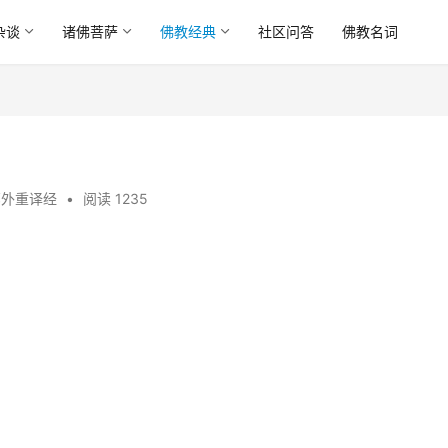
杂谈
诸佛菩萨
佛教经典
社区问答
佛教名词
部外重译经
•
阅读 1235