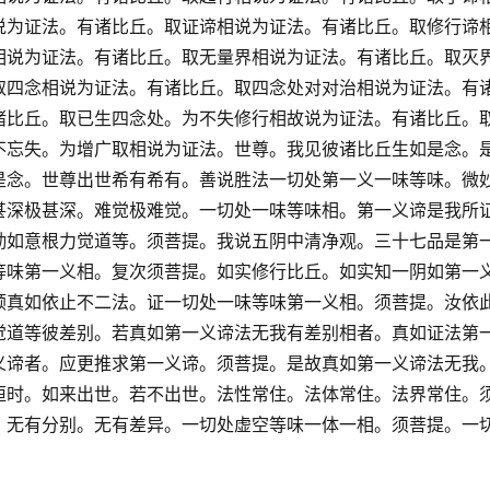
说为证法。有诸比丘。取证谛相说为证法。有诸比丘。取修行谛
相说为证法。有诸比丘。取无量界相说为证法。有诸比丘。取灭
取四念相说为证法。有诸比丘。取四念处对对治相说为证法。有
诸比丘。取已生四念处。为不失修行相故说为证法。有诸比丘。
不忘失。为增广取相说为证法。世尊。我见彼诸比丘生如是念。
是念。世尊出世希有希有。善说胜法一切处第一义一味等味。微
甚深极甚深。难觉极难觉。一切处一味等味相。第一义谛是我所
勤如意根力觉道等。须菩提。我说五阴中清净观。三十七品是第
等味第一义相。复次须菩提。如实修行比丘。如实知一阴如第一
顺真如依止不二法。证一切处一味等味第一义相。须菩提。汝依
觉道等彼差别。若真如第一义谛法无我有差别相者。真如证法第
义谛者。应更推求第一义谛。须菩提。是故真如第一义谛法无我
恒时。如来出世。若不出世。法性常住。法体常住。法界常住。
。无有分别。无有差异。一切处虚空等味一体一相。须菩提。一