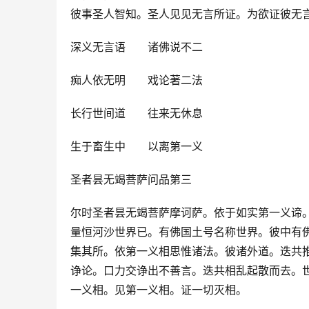
彼事圣人智知。圣人见见无言所证。为欲证彼无
深义无言语　　诸佛说不二
痴人依无明　　戏论著二法
长行世间道　　往来无休息
生于畜生中　　以离第一义
圣者昙无竭菩萨问品第三
尔时圣者昙无竭菩萨摩诃萨。依于如实第一义谛
量恒河沙世界已。有佛国土号名称世界。彼中有
集其所。依第一义相思惟诸法。彼诸外道。迭共
诤论。口力交诤出不善言。迭共相乱起散而去。
一义相。见第一义相。证一切灭相。