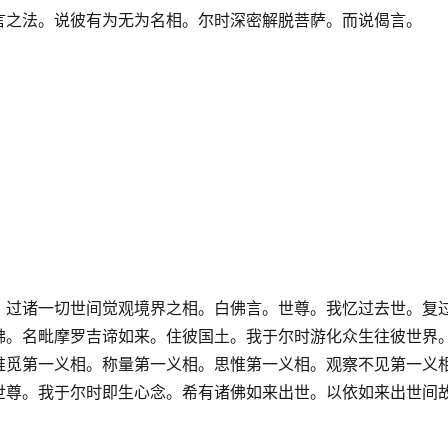
言之法。说彼有为无为名相。尔时深密解脱菩萨。而说偈言。
。过诸一切世间觉观境界之相。白佛言。世尊。我忆过去世。复
佛。名毗摩罗吉谛如来。住彼国土。我于尔时游化众生往彼世界
推觅第一义相。称量第一义相。思惟第一义相。观察不见第一义
世尊。我于尔时即生心念。希有诸佛如来出世。以依如来出世间