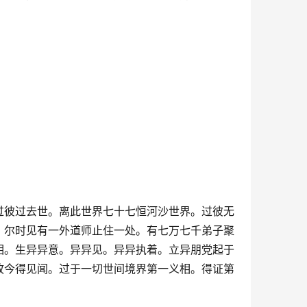
过彼过去世。离此世界七十七恒河沙世界。过彼无
。尔时见有一外道师止住一处。有七万七千弟子聚
相。生异异意。异异见。异异执着。立异朋党起于
故今得见闻。过于一切世间境界第一义相。得证第