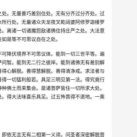
之处。无量善巧差别住处。无有分齐过分齐处。过
众所行处。无量诸众天龙夜叉乾闼婆阿修罗迦楼罗
处。离诸一切诸魔怨敌诸佛住持庄严之处。大法意
住如是等不可思议自在之处。
不可降伏境界不可思议体。能到一切三世平等。遍
萨问智。能到无二行之彼岸。能到诸佛无有差别解
善得心解脱。善得慧解脱。善得清净戒。求法者与
善得一切猛利般若。具足三明见第一法。得究竟行
种种佛土而来集会。是诸菩萨皆住一切所求大处。
处。得大法味喜乐具足。过五怖畏得不退地。一乘
。即依无言无有二相第一义谛。问圣者深密解脱菩