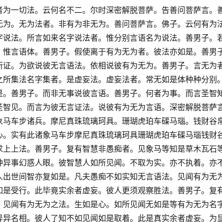
者为一切法。云何名不二。尔时深密解脱菩萨。告善问菩萨言。
无为。无为法者。非有为非无为。善问菩萨言。佛子。云何有为
字说法。所言如来名字说法者。惟分别言语名为说法。善男子。
。惟言语体。善男子。假使离于有为无为者。彼法亦如是。善男
所证。为欲说彼无言语法。依相说彼有为无为。善男子。言无为
之所集法名字集者。是虚妄法。虚妄法者。常无如是体种种分别
是。善男子。而非无事说彼言语。善男子。何者为事。而言圣智
圣智见。而言为彼无言证法。说彼有为无为言语。深密解脱菩萨
象马车步诸兵。摩尼真珠琉璃珂具。珊瑚虎珀车磲马瑙。钱财谷
心。实有此诸象马车步摩尼真珠琉璃珂具珊瑚虎珀车磲马瑙钱财
求上上法。善男子。复有智慧非愚痴者。见象马等知是草木瓦石
种异事幻惑人眼。彼智慧人如所见闻。不取为实。亦不执着。亦
人出世间智亦复如是。凡夫愚痴不如实知无言语法。见闻有为无
如是受行。此毕竟实余者虚妄。彼人更须观察胜法。善男子。复
。见闻有为无为之法。生如是心。如所见闻无如是等有为无为名
异异名相。彼人了知不如见闻如是取着。此是真实余者虚妄。为