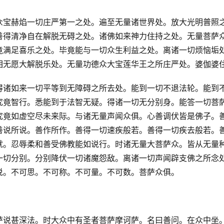
众宝赫焰一切庄严第一之处。遍至无量诸世界处。放大光明普照
善得清净自在解脱无碍之处。诸佛如来神力住持之处。无量菩萨
竟满足喜乐之处。毕竟能与一切众生利益之处。离诸一切烦恼垢
相无愿大解脱乐处。无量功德众大宝莲华王之所庄严处。婆伽婆
得诸如来一切平等到无障碍之所去处。能到一切不退法轮。能到
究竟智行。悉能到于法智无疑。得诸一切无分别身。能答一切菩
究竟如虚空尽未来际。与诸无量声闻众俱。心善调伏皆是佛子。
善说所说。善作所作。善得一切速疾般若。善得一切疾去般若。
就。忍辱柔和善受佛教能如说行。时诸无量大菩萨众。皆从无量
一切分别。分别降伏一切诸魔怨敌。离诸一切声闻辟支佛之所念
说。不可思。不可称。不可量。不可数。菩萨众俱。
萨说甚深法。时大众中有圣者菩萨摩诃萨。名曰善问。在众中坐