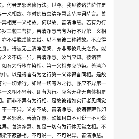
法。何者是邪念修行法。世尊。我见彼诸菩萨作是
第一义相故。尔时佛告善清净慧菩萨摩诃萨言。善
一异相第一义相故。何以故。善清净慧。若有为行
多罗三藐三菩提。善清净慧若有为行不异第一义相
。亦不得脱烦恼之缚。以不离彼二种缚故。不应得
之身。得彼无上清净涅槃。亦非即彼凡夫之身。能
异之义不成一异。善清净慧。汝当应知。彼诸菩
。如有为行堕在染相。第一义相亦应堕染。善清净
染中。以是得言有为之行第一义谛得言同相。是故
有为一切诸行。如是一切有为之行。亦应不异第一
第一义相不异者。即有为行。应名无我无自体相是
相。而非不异有为行相。是故彼诸如实行者见闻觉
。不一不异。义亦不成。善清净慧。彼诸菩萨作如
。是名邪念。善清净慧。譬如珂白不可说一不可说
说异。善清净慧。如是一切有为行体无常之相。不
痴染不寂静相。不可说一。不可说异。善清净慧。