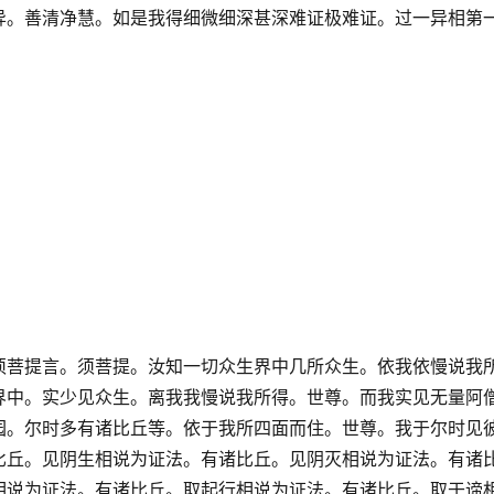
异。善清净慧。如是我得细微细深甚深难证极难证。过一异相第
须菩提言。须菩提。汝知一切众生界中几所众生。依我依慢说我
界中。实少见众生。离我我慢说我所得。世尊。而我实见无量阿
园。尔时多有诸比丘等。依于我所四面而住。世尊。我于尔时见
比丘。见阴生相说为证法。有诸比丘。见阴灭相说为证法。有诸
相说为证法。有诸比丘。取起行相说为证法。有诸比丘。取于谛