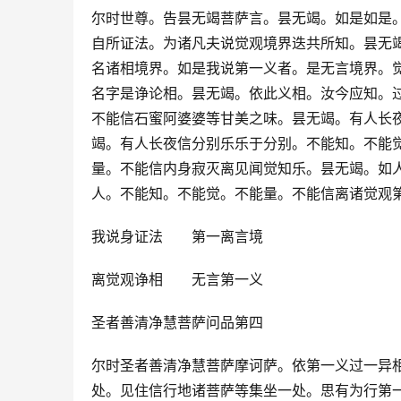
尔时世尊。告昙无竭菩萨言。昙无竭。如是如是
自所证法。为诸凡夫说觉观境界迭共所知。昙无
名诸相境界。如是我说第一义者。是无言境界。
名字是诤论相。昙无竭。依此义相。汝今应知。
不能信石蜜阿婆婆等甘美之味。昙无竭。有人长
竭。有人长夜信分别乐乐于分别。不能知。不能
量。不能信内身寂灭离见闻觉知乐。昙无竭。如
人。不能知。不能觉。不能量。不能信离诸觉观
我说身证法　　第一离言境
离觉观诤相　　无言第一义
圣者善清净慧菩萨问品第四
尔时圣者善清净慧菩萨摩诃萨。依第一义过一异
处。见住信行地诸菩萨等集坐一处。思有为行第