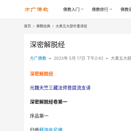
佛教入门
佛教修行
佛教
首页
佛教经典
大乘五大部外重译经
深密解脱经
方广佛教
•
2023年 5月 17日 下午2:42
•
大乘五大
深密解脱经
元魏天竺三藏法师菩提流支译
深密解脱经卷第一
序品第一
归命
释迦牟尼佛