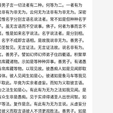
善男子言一切法者有二种。何等为二。一者有为
法非有为非无为。云何无为法非有为非无为。深密
若惟名字分别言语名说法者。常不如是但种种名字
子。虽无言语而不空说事。佛子。何者为事而言不
者。惟是如来名字说法。名字说法者。是分别相。
。名字不成即言语相。是故我说非无为。善男子。
知圣智见。无言证法。无言证法故。说名非有为。
言。善男子。譬如幻师幻师弟子住四衢道。积聚草
帛库藏诸物。示如是等种种异事。善男子。有诸愚
谷帛库藏等物。以现见故。彼愚痴人如是见闻即取
等体。彼人见闻生如是心。彼诸如是象马车等我见
不取此。毕竟为实余者虚妄。而知为义取彼言语。
为之法生如是心。有此有为无为之法如我见闻。是
有众生非是愚痴。见于实谛得诸圣人出世间智。如
字等法。复作是念。有此有为无为言说。从虚妄分
显彼义而取言语彼人不须更观胜法。善男子。如是