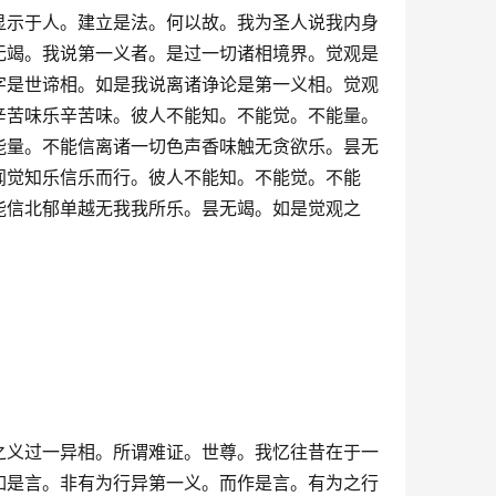
显示于人。建立是法。何以故。我为圣人说我内身
无竭。我说第一义者。是过一切诸相境界。觉观是
字是世谛相。如是我说离诸诤论是第一义相。觉观
辛苦味乐辛苦味。彼人不能知。不能觉。不能量。
能量。不能信离诸一切色声香味触无贪欲乐。昙无
闻觉知乐信乐而行。彼人不能知。不能觉。不能
能信北郁单越无我我所乐。昙无竭。如是觉观之
之义过一异相。所谓难证。世尊。我忆往昔在于一
如是言。非有为行异第一义。而作是言。有为之行