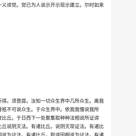
一义谛觉。觉已为人说示开示现示建立。尔时如来
所得。须菩提。汝知一切众生界中几所众生。离我
僧祇不可说众生。于众生界中。依我我慢说我所
彼比丘。于日西下一处聚集取种种法相说所证谛
比丘说阴灭法。有诸比丘。说阴灭现证法。有诸比
相说为证法。有诸比丘。取谛因相说为证法。有诸