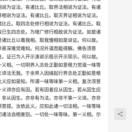
相说为证法。有诸比丘。取界法相说为证法。有诸
界相说为证法。有诸比丘。取灭界证相说为证法。
诸比丘。取四念处修行相说为证法。有诸比丘。取
取已生四念处。为增广修行相故说为证法。如是诸
是诸比丘以着我相。取我慢相如是说证。何以故。
妙甚深难觉难知。何况外道而能得解。佛告须菩
证。证已为人开示演说示极示开示现示。何以故。
一义相。一切阴界入念处正勤如意根力觉道一味等
义谛法无我。于余界入因缘起行界念处正勤如意根
此义应如是知。所谓一味等味第一义相。复次须菩
一义谛亦应有因。若有因者应从因生。若从因生应
。非从因生。亦非有为法。亦非不第一义谛。亦非
须菩提。汝依此义。应知此诸一切法相。一味等味
切诸法自相差别。一切处一味等味。第一义相。尔