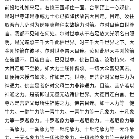
前投地礼如来足。右绕三匝却住一面。合掌顶上一心观佛。
是时世尊知是净威力士心已欲降伏故告大目连。目连。汝往
取吾昔菩萨时为娉瞿夷释种女故捔力时箭。尔时目连白世尊
言。我都不见知在何处。尔时世尊从于右足放大光明名曰照
明。是光遍照三千大千此佛世界。时三千大千世界之下。大
金刚轮箭在彼竖。尔时世尊告大目连。汝见此界大金刚轮箭
在彼竖不。目连白言。已见世尊。佛告目连。汝取持来。时
大目连即下至彼。如大力士屈伸臂顷。一切大众皆见其去。
即便持来授与如来。作如是言。世尊。是菩萨时父母生力为
神通力。佛言是菩萨时父母生力非神通力。目连。菩萨若以
神通之力。是箭即过无量无边诸佛世界。大德目连白言。世
尊乃是菩萨父母所生福德之力。佛告目连。如十人力等一健
牛力。十健牛力等一青牛力。十青牛力等一凡象力。十凡象
力等一罗迦象力。十罗迦象力等一迦尼象力。十迦尼象力等
一香象力。十香象力等一毗陀象力。十毗陀象力等一无斗象
力。十无斗象力等一伊沙陀象力。十伊沙陀象力等一安禅象