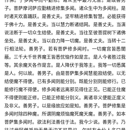
作佛。于多闻中而不勤修。诸众生中最为无智。是故善男
子。菩萨摩诃萨应勤精进修集多闻。诸众生中为多闻柱。是
时诸天欢喜踊跃。是善丈夫。坚牢精进修集智慧。必能获得
于佛十力。是善丈夫。当以慧力断诸结网。是善丈夫。当演
说法断于一切众生结使。是善丈夫。当往至彼菩提树下诸佛
坐处。是善丈夫。当以自力降一切魔。是善丈夫。当转十二
行相法轮。善男子。若有菩萨修多闻时。一切魔宫皆悉闇
蔽。三千大千世界魔王皆悉忧恼作如是言。是人今者胜过我
等。其余魔天各作是言。是人降伏于我等主。我等一切悉属
是人。何以故。善男子。由是菩萨集多闻慧能寂结使。以无
结使魔不得便。已有多闻则能分别。既能分别则能修行。已
能修行魔不得便。修多闻者远离邪见得住正见。已能正住魔
不得便则能正修。已能正修能分别义。离诸非义便能正度义
及非义。善男子。以是缘故应如是知。善男子。菩萨修集是
多闻时除四种魔。所谓阴魔烦恼魔死魔天魔。善男子。如本
菩萨集多闻时。欲法利法善住于法。我今少说。善男子。乃