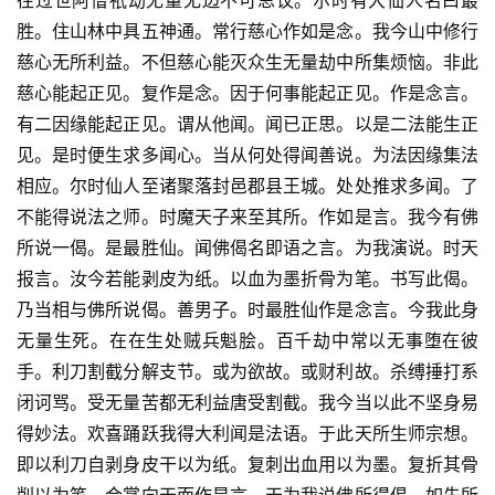
往过世阿僧祇劫无量无边不可思议。尔时有大仙人名曰最
胜。住山林中具五神通。常行慈心作如是念。我今山中修行
慈心无所利益。不但慈心能灭众生无量劫中所集烦恼。非此
慈心能起正见。复作是念。因于何事能起正见。作是念言。
有二因缘能起正见。谓从他闻。闻已正思。以是二法能生正
见。是时便生求多闻心。当从何处得闻善说。为法因缘集法
相应。尔时仙人至诸聚落封邑郡县王城。处处推求多闻。了
不能得说法之师。时魔天子来至其所。作如是言。我今有佛
所说一偈。是最胜仙。闻佛偈名即语之言。为我演说。时天
报言。汝今若能剥皮为纸。以血为墨折骨为笔。书写此偈。
乃当相与佛所说偈。善男子。时最胜仙作是念言。今我此身
无量生死。在在生处贼兵魁脍。百千劫中常以无事堕在彼
手。利刀割截分解支节。或为欲故。或财利故。杀缚捶打系
闭诃骂。受无量苦都无利益唐受割截。我今当以此不坚身易
得妙法。欢喜踊跃我得大利闻是法语。于此天所生师宗想。
即以利刀自剥身皮干以为纸。复刺出血用以为墨。复折其骨