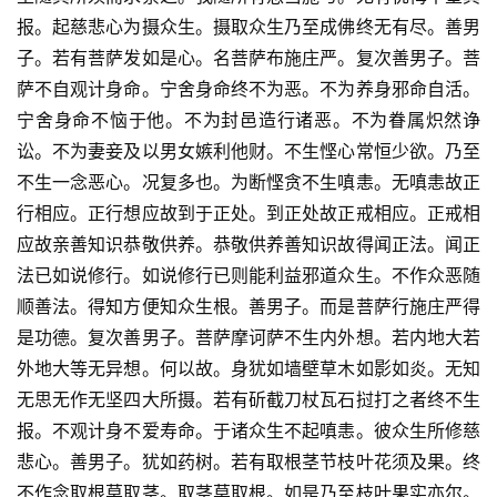
报。起慈悲心为摄众生。摄取众生乃至成佛终无有尽。善男
子。若有菩萨发如是心。名菩萨布施庄严。复次善男子。菩
萨不自观计身命。宁舍身命终不为恶。不为养身邪命自活。
宁舍身命不恼于他。不为封邑造行诸恶。不为眷属炽然诤
讼。不为妻妾及以男女嫉利他财。不生悭心常恒少欲。乃至
不生一念恶心。况复多也。为断悭贪不生嗔恚。无嗔恚故正
行相应。正行想应故到于正处。到正处故正戒相应。正戒相
应故亲善知识恭敬供养。恭敬供养善知识故得闻正法。闻正
法已如说修行。如说修行已则能利益邪道众生。不作众恶随
顺善法。得知方便知众生根。善男子。而是菩萨行施庄严得
是功德。复次善男子。菩萨摩诃萨不生内外想。若内地大若
外地大等无异想。何以故。身犹如墙壁草木如影如炎。无知
无思无作无坚四大所摄。若有斫截刀杖瓦石挝打之者终不生
报。不观计身不爱寿命。于诸众生不起嗔恚。彼众生所修慈
悲心。善男子。犹如药树。若有取根茎节枝叶花须及果。终
不作念取根莫取茎。取茎莫取根。如是乃至枝叶果实亦尔。