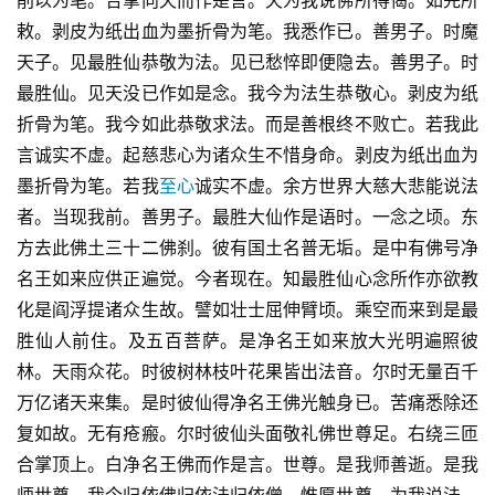
削以为笔。合掌向天而作是言。天为我说佛所得偈。如先所
敕。剥皮为纸出血为墨折骨为笔。我悉作已。善男子。时魔
天子。见最胜仙恭敬为法。见已愁悴即便隐去。善男子。时
最胜仙。见天没已作如是念。我今为法生恭敬心。剥皮为纸
折骨为笔。我今如此恭敬求法。而是善根终不败亡。若我此
言诚实不虚。起慈悲心为诸众生不惜身命。剥皮为纸出血为
墨折骨为笔。若我
至心
诚实不虚。余方世界大慈大悲能说法
者。当现我前。善男子。最胜大仙作是语时。一念之顷。东
方去此佛土三十二佛刹。彼有国土名普无垢。是中有佛号净
名王如来应供正遍觉。今者现在。知最胜仙心念所作亦欲教
化是阎浮提诸众生故。譬如壮士屈伸臂顷。乘空而来到是最
胜仙人前住。及五百菩萨。是净名王如来放大光明遍照彼
林。天雨众花。时彼树林枝叶花果皆出法音。尔时无量百千
万亿诸天来集。是时彼仙得净名王佛光触身已。苦痛悉除还
复如故。无有疮瘢。尔时彼仙头面敬礼佛世尊足。右绕三匝
合掌顶上。白净名王佛而作是言。世尊。是我师善逝。是我