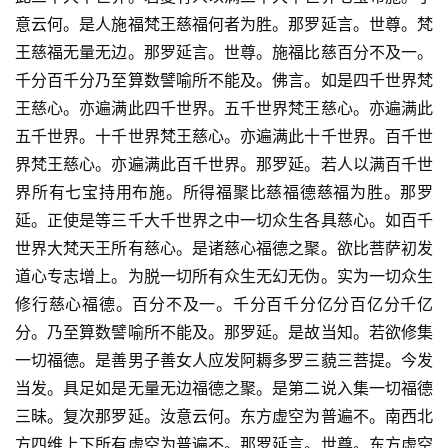
意云何。是人施福梵王慈福何者为胜。那罗延言。世尊。梵
王慈福无量无边。那罗延言。世尊。施福比慈百分不及一。
千分百千分乃至算数譬喻所不能及。佛言。如是四千世界梵
王慈心。亦遍满此四千世界。五千世界梵王慈心。亦遍满此
五千世界。十千世界梵王慈心。亦遍满此十千世界。百千世
界梵王慈心。亦遍满此百千世界。那罗延。若人以满百千世
界所有七宝持用布施。所得福聚比慈福德慈福为胜。那罗
延。正使是等三千大千世界之中一切众生各具慈心。如百千
世界大梵天王所有慈心。是诸慈心福德之聚。欲比菩萨初发
道心专志增上。为脱一切所有众生无幻无伪。实为一切众生
修行慈心福德。百分不及一。千分百千分亿分百亿分千亿
分。乃至算数譬喻所不能及。那罗延。是故当知。若欲修集
一切福德。是善男子善女人应发阿耨多罗三藐三菩提。今发
当发。具足如是无量无边福德之聚。是第二说入集一切福德
三昧。复次那罗延。汝意云何。东方虚空为普遍不。南西北
方四维上下所有虚空为普遍不。那罗延言。世尊。东方虚空