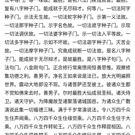
法平等门。等一味故。最胜。是名八法门疾成就智。最胜。
复有八字种子门。能成就于无尽辩才。何等八。一切法阿字
种子门。示法无生故。一切法蛇字种子门。示第一义法故。
一切法那字种子门。示字名色故。一切法遮字种子门。示现
一切法调伏故。一切法婆字种子门。示一切法入平等故。一
切法多字种子门。示如不坏故。一切法迦字种子门。灭苦业
故。一切法摩字种子门。究竟成就断一切法故。是名八字种
子门。能成就于无尽辩才。是故最胜。是八字种子句门。八
法句门。八金刚句门。正念修行常离愦闹恒善思惟。观察修
集功德之利。善男子。净名王如来说是法已。放大光明遍照
世界。震动大地即没不现。与诸菩萨还至彼土。彼诸众生都
不觉知佛来去时。善男子。尔时最胜大仙成就圣辩。诸天侍
卫。诸天守护。为降魔故至诸聚落诸城国邑。为诸众生广敷
演说此集一切福德三昧。满于千岁常演说法。令八万四千众
生住声闻乘。八万四千众生住缘觉乘。八万四千众生住于大
乘。八万四千众生作转轮王。八万四千众生作释提桓因。八