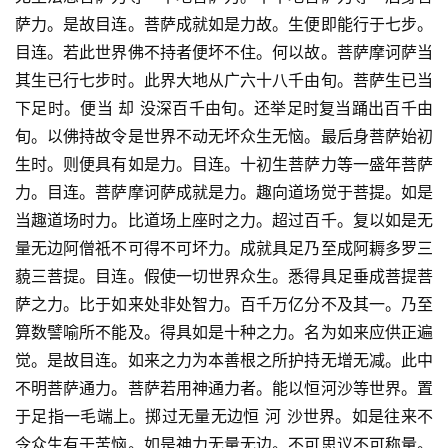
萨力。是故目连。菩萨成就如是力故。生便即能行于七步。
目连。若此世界佛不持者便坏不住。何以故。菩萨摩诃萨当
其生已行七步时。此界大地从广六十八千由旬。菩萨生已当
下足时。便当 却 没深百千由旬。还举足时复当踊出百千由
旬。以佛持故令是世界不动无坏众生无恼。最后身菩萨始初
生时。则便具有如是力。目连。十初生菩萨力等一盛年菩萨
力。目连。菩萨摩诃萨成就是力。趣向道场觉于菩提。如是
当趣道场时力。比道场上座时之力。超过百千。复以如是无
量无边阿僧祇不可得不可坏力。成就具足乃至成阿耨多罗三
藐三菩提。目连。假使一切世界众生。悉得具足垂成菩提菩
萨之力。比于如来处非处智力。百千万亿分不及其一。乃至
算数譬喻所不能及。得具如是十种之力。名为如来应供正遍
觉。是故目连。如来之力为本善根之所护持无增无减。此中
不明菩萨通力。菩萨若用神通力者。能以恒河沙等世界。置
于足指一毛端上。掷过无量无边恒 河 沙世界。如是往来不
令众生有于苦恼。如是神力无量无边。不可思议不可称量。