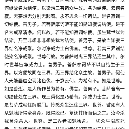
便有解脱知见。善男子。云何名戒。戒者名为寂调结使。以
何缘故名为结使。以染污三有诸众生故。名为结使。云何名
寂。无妄想无分别无起着。永不思念一切诸法。是名寂调一
切结使。善男子。若菩萨摩诃萨不能如是知寂调结使。是不
名为戒聚清净。何以故。若不能知寂调结使。虽生梵世犹为
结染。乃至非想非非想处犹为结使。善男子。是故当知寂三
界结名净戒聚。尔时净威力士白佛言。世尊。若离三界诸结
使染名净戒聚。世尊何故。为菩萨时离三界结还生其中。尔
时世尊告净威力士。善男子。菩萨摩诃萨不以自结生于三
界。以方便故同在三界。无三界结化众生故。善男子。假使
人天能画虚空现诸色像。于意云何。为希有不。如是世尊。
如是善逝。是人所作甚为希有。佛言。善男子。菩萨舍离一
切结使处在三界。现三乘化是乃希有。净威力士言。世尊。
是菩萨成就住解脱门。怜愍众生还住三界。世尊。譬如有人
从魁脍所得全身命。既得脱已。复还其所而语之言。汝今杀
我莫杀余人。世尊。是三界者如魁脍舍。一切众生喻应死