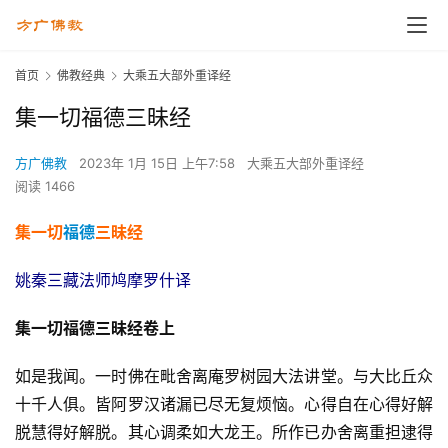
首页
佛教经典
大乘五大部外重译经
集一切福德三昧经
方广佛教
2023年 1月 15日 上午7:58
大乘五大部外重译经
阅读 1466
集一切
福德
三昧经
姚秦三藏法师鸠摩罗什译
集一切福德三昧经卷上
如是我闻。一时佛在毗舍离庵罗树园大法讲堂。与大比丘众
十千人俱。皆阿罗汉诸漏已尽无复烦恼。心得自在心得好解
脱慧得好解脱。其心调柔如大龙王。所作已办舍离重担逮得