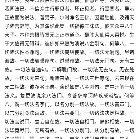
师世尊。我今归依佛归依法归依僧。惟愿世尊。为我说法。
我闻法已。不信众生行邪见者。坏正见者。行黑闇者。导示
正故而为说法。善男子。尔时净名王佛。因最胜仙。及诸天
子诸菩萨等。为其演说此集一切福德三昧法。彼天众中八千
天子。本种善根皆发无上正真道心。最胜大仙得大喜悦。生
于大信得无碍辩。彼佛如来复为演说八金刚句。何等八。一
切诸法性本净句。一切诸法离结使故。一切法无漏句。尽诸
漏故。一切法离巢窟句。过巢窟故。一切法无门句。无有二
故。一切法普遍句。示解脱门故。一切法无去句。无去处
故。一切法无来句。断诸来故。一切法三世等句。去来现在
无二相故。彼净名王佛。演说如是八金刚句。是中开解一切
法义。复更演说余八法门。令菩萨摩诃萨疾成就智。何等
八。谓一切法名字门。以名分别一切法故。一切法音声门。
以言分别令欢喜故。一切法共要门。一切诸法决定相故。一
切法言说门。虚妄自在故。一切法自相门。离他相故。一切
法毕竟尽门。无所有故。一切法分别门。从分别有故。一切