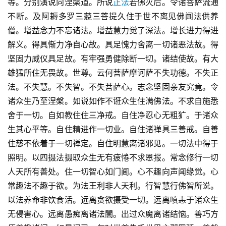
等。分别演说向涅槃道。所说
正法
若佛灭后。令诸菩萨流通
不断。及阿耨多罗三藐三菩提久住于世不离见佛闻法供养
僧。增益念力不忘诸法。增益慧力觉了深法。增长进力得进
解义。得具惭力净自心故。具足愧力舍离一切诸恶法故。得
坚固力威仪具足故。有牢强勇健除断一切。诸结使故。有大
雄猛所住无畏故。世尊。云何菩萨摩诃萨不失功德。不失正
法。不失慧。不失智。不失菩萨心。志念坚固亲友究竟。令
诸众生乃至涅槃。如说如作不诳众生住满佛法。不求自施悉
舍于一切。自如教住住三净戒。自住净忍心无粗犷。于诸众
生其心平等。自住精进作一切业。自住诸禅具三善戒。自善
住慈不依着于一切禅定。自住明慧离诸邪见。一切法中得于
照明。以四摄法摄取众生无有疲惓不求恩报。常念修行一切
人天所有善处。住一切智心如门阃。心不趣向声闻缘觉。心
常趣法不趣于欲。为法王利非人天利。行智慧行佛智所说。
以法养命非饮食活。远离贪欲摄受一切。远离嗔恚于诸众生
无侵害心。远离愚痴离诸法闇。出过众魔离诸结恼。善巧方