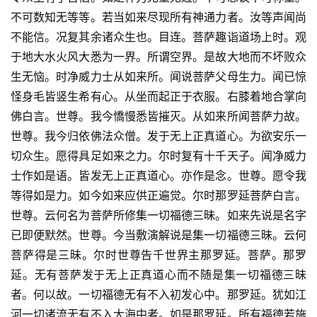
不可数知无等等。若当如来尽现所有神通力者。汝等声闻尚
不能信。况复其余诸众生也。目连。菩萨趣诣道场上时。观
于地大水火风大悉为一界。所谓空界。是故大地而不坏败众
生无恼。时净威力士从如来所。闻说菩萨父母生力。闻已惊
怪身毛皆竖生希有心。从坐而起正于衣服。右膝着地合掌向
佛白言。世尊。我今憍慢悉皆摧灭。从如来所闻菩萨力故。
世尊。我今归依佛法众僧。发于无上正真道心。为欲安乐一
切众生。愿得具足如来之力。尔时复有十千天子。闻净威力
士作如是语。皆发无上正真道心。亦作是念。世尊。愿令我
等得如是力。如今如来应供正遍觉。尔时那罗延菩萨白言。
世尊。云何名为菩萨所修集一切福德三昧。如来先说是名字
已即便默然。世尊。今当敷演解说是集一切福德三昧。云何
菩萨得是三昧。尔时世尊告千世界主那罗延。菩萨。那罗
延。无有菩萨发于无上正真道心而不随是集一切福德三昧
者。何以故。一切福德无有不入初发心中。那罗延。犹如江
河一切诸流无有不入大海中者。如是那罗延。所有福德若施