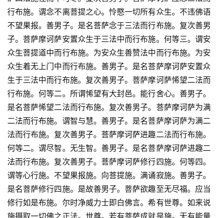
行布施。谓念不离菩提之心。怜愍一切所有众生。不违佛语
不望果报。善男子。是名菩萨念于三法而行布施。复次善男
子。菩萨摩诃萨安置众生于三法中而行布施。何等三。谓安
众生菩提道中而行布施。为安众生善赞法中而行布施。为安
众生着无上门中而行布施。善男子。是名菩萨摩诃萨安置众
生于三法中而行布施。复次善男子。菩萨摩诃萨悕望二法而
行布施。何等二。所谓悕望有大封邑。能行舍心。善男子。
是名菩萨悕望二法而行布施。复次善男子。菩萨摩诃萨为满
二法而行布施。谓智与慧。善男子。是名菩萨摩诃萨为满二
法而行布施。复次善男子。菩萨摩诃萨进趣二法而行布施。
何等二。谓尽智。无生智。善男子。是名菩萨摩诃萨进趣二
法而行布施。复次善男子。菩萨摩诃萨修行四施。何等四。
谓等心行施。不望果报施。向菩提施。满诵寂施。善男子。
是名菩萨修行四施。是故善男子。菩萨欲趣至无尽福。应当
修行如是布施。尔时净威力士即白佛言。希有世尊。如来说
施摄取一切佛之正法。世尊。若有菩萨成就是施。无有能量