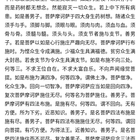
而是药树都无想念。然能寂灭一切众生。若上中下所有病
患。如是善男子。菩萨摩诃萨于四大身生药树想。随诸众生
须手与手。须脚与脚。须眼与眼。须肉与肉。须血与血。须
骨与骨。须髓与髓。须头与头。须支节者施与支节。善男
子。若是菩萨以如是心行施庄严趣向无尽。菩萨摩诃萨行布
施时。为悭众生令成满施。少福众生具满福德。贫穷众生满
大封邑。若舍支节为令众生具满支节。如是布施不向三处。
何等三。不求王位自在。不求大富自乐。不向声闻缘觉菩
提。如是布施为满四净。何等四净。谓佛土净。菩萨僧净。
化众生净。回向一切智净。菩萨摩诃萨应当如是回向四净。
复次菩萨摩诃萨施住无尽。何等名为菩萨施住。善男子。菩
萨摩诃萨有四法布施。是施有尽。何等四。谓不回向。无有
方便。所为下劣。近恶知识。善男子。是名菩萨四法布施是
施有尽。善男子。菩萨有四法布施施住无尽。何等四。谓回
向菩提。有巧方便。为得法王。近善知识。善男子。是名菩
萨四法施住而不可尽。复次善男子。菩萨摩诃萨应念三法而