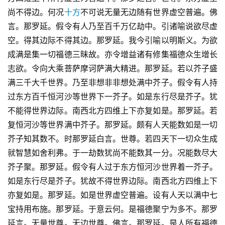
尚不得边。何况
十方
不可说无量无边随有世界虚空普遍。佛
言。那罗延。假令有人乃至百千万亿劫中。引诸喻说欲尽虚
空。得其边际不得其边。那罗延。我今引喻以明斯义。为欲
成满是集一切福德三昧故。亦令增益诸有修集福德众生增长
志欲。令向大乘菩萨摩诃萨满大精进。那罗延。若以芥子盛
满三千大千世界。乃至非想非非想处满中芥子。假令有人持
过东方百千恒河沙等世界下一芥子。如是东行尽是芥子。犹
不能得世界边际。南西北方四维上下亦复如是。那罗延。若
复恒河沙等世界满中芥子。那罗延。颇有人天能数如是一切
芥子知其数不。时那罗延白言。世尊。若四天下一切众生成
就智慧如舍利弗。于一劫数犹尚不能数其一分。况能数尽大
芥子聚。那罗延。假令有人过于东方恒河沙世界着一芥子。
如是东行尽是芥子。犹故不得世界边际。南西北方四维上下
亦复如是。那罗延。如是世界虚空普遍。设有人天以满中七
宝持用布施。那罗延。于意云何。是福德聚宁为多不。那罗
延言。无量世尊。无边世尊。佛言。那罗延。是人所有福德