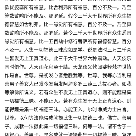
欲优婆塞所有福慧。比舍利弗所有福慧。百分不及一。乃至
算数譬喻所不能及。那罗延。假令三千大千世界所有众生福
德智慧如舍利弗。比一缘觉所有福慧。百分不及一。乃至算
数譬喻所不能及。那罗延。若令三千大千世界所有众生悉具
缘觉所有福慧。比一五百劫中修行菩萨所有福德智慧。百分
不及一。入集一切福德三昧应如是学。说是法时三万二千众
生皆发无上正真道心。此三千大千世界六种震动。人天伎乐
同时俱作。人天雨花积至于膝。天龙夜叉乾闼婆释梵护世皆
作是言。世尊。是初发心者悉胜我等。世尊。我等亦当利是
善男子善女人已发今发当发阿耨多罗三藐三菩提心者。如我
等解佛所说义。若有众生不发无上正真道心。则不能趣是集
一切福德三昧。不能正入。若有众生发于无上正真道心。则
能得趣是集一切福德三昧。亦能正入。尔时净威力士白言。
世尊。以何等法能得成就摄此集一切福德三昧。佛言。善男
子。成就一法摄此集一切福德三昧。何等一法。谓不舍于一
切智心。善男子。是名成就一法摄此集一切福德三昧。复次