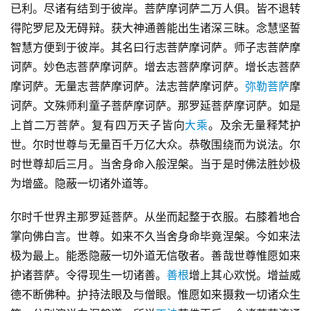
已利。尽诸有结到于彼岸。菩萨摩诃萨二万人俱。皆不退转
得陀罗尼及无碍辩。获大神通善能出生诸深三昧。念慧坚誓
智慧方便到于彼岸。其名曰行志菩萨摩诃萨。师子志菩萨摩
诃萨。妙色志菩萨摩诃萨。增去志菩萨摩诃萨。增长志菩萨
摩诃萨。无量志菩萨摩诃萨。法志菩萨摩诃萨。
弥勒菩萨
摩
诃萨。文殊师利童子菩萨摩诃萨。那罗延菩萨摩诃萨。如是
上首二万菩萨。复有四万天子皆向
大乘
。及余无量释梵护
世。尔时世尊与无量百千万亿大众。恭敬围绕而为说法。尔
时世尊却后三月。当舍身命入般涅槃。当于是时佛法胜妙极
为增盛。隐蔽一切诸外道等。
尔时千世界主那罗延菩萨。从坐而起整于衣服。右膝着地合
掌向佛白言。世尊。如来不久当舍身命毕竟涅槃。今如来法
极为最上。能悉隐蔽一切外道无信敬者。善哉世尊惟愿如来
护诸菩萨。令得现生一切诸善。
善根
增上其心欢悦。增益威
德不断佛种。护持法眼及与僧眼。惟愿如来摄救一切诸众生