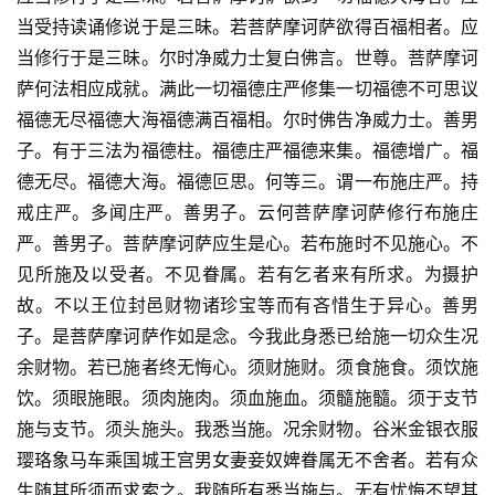
当受持读诵修说于是三昧。若菩萨摩诃萨欲得百福相者。应
当修行于是三昧。尔时净威力士复白佛言。世尊。菩萨摩诃
萨何法相应成就。满此一切福德庄严修集一切福德不可思议
福德无尽福德大海福德满百福相。尔时佛告净威力士。善男
子。有于三法为福德柱。福德庄严福德来集。福德增广。福
德无尽。福德大海。福德叵思。何等三。谓一布施庄严。持
戒庄严。多闻庄严。善男子。云何菩萨摩诃萨修行布施庄
严。善男子。菩萨摩诃萨应生是心。若布施时不见施心。不
见所施及以受者。不见眷属。若有乞者来有所求。为摄护
故。不以王位封邑财物诸珍宝等而有吝惜生于异心。善男
子。是菩萨摩诃萨作如是念。今我此身悉已给施一切众生况
余财物。若已施者终无悔心。须财施财。须食施食。须饮施
饮。须眼施眼。须肉施肉。须血施血。须髓施髓。须于支节
施与支节。须头施头。我悉当施。况余财物。谷米金银衣服
璎珞象马车乘国城王宫男女妻妾奴婢眷属无不舍者。若有众
生随其所须而求索之。我随所有悉当施与。无有忧悔不望其