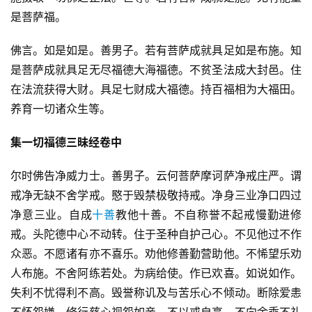
是菩萨福。
佛言。如是如是。善男子。若有菩萨成就具足如是布施。知
是菩萨成就具足无尽福德大海福德。不贫圣法成大封邑。住
在法流获得大财。具足七财成大福德。持百福相为大福田。
养育一切诸众生等。
集一切福德三昧经卷中
尔时佛告净威力士。善男子。云何菩萨摩诃萨净戒庄严。谓
戒净无缺不舍学戒。愍于毁禁极敬持戒。净身三业净口四过
净意三业。自成
十善
教他十善。不自称誉不起戒慢勤进修
戒。头陀德中心不动转。住于圣种自护己心。不见他过不作
众恶。不愿诸有亦不喜乐。劝他修善勤营助他。不悕望乐劝
人布施。不舍阿练若处。为病给使。作已欢喜。如说如作。
失利不忧得利不高。毁誉称讥及与苦乐心不倾动。断除爱恚