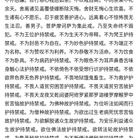
不怀怨嫌。修行慈心视怨如亲。不以戒自高。不向余乘不礼
余天。舍离诸见盖覆使缠断除灭悔。舍财无悔心生欢喜。不
生诸有心不愿乐。忍于疲苦善护进心。远离着心不惊怖畏无
生法忍。善男子。菩萨摩诃萨为集此戒。乃至失命终不毁
犯。不为王位护持禁戒。不为生天不为帝释。不为梵王护持
禁戒。不为封邑不为自在。不为妙色护持禁戒。不为端正不
为名称。不为赞叹不为利养。不为恭敬不为活命。不为饮食
不为卧具。不为病药护持禁戒。不为眼色不为耳声鼻香舌味
身触心法护持禁戒。不依倚色不依受想行识护持禁戒。不依
欲界色界无色界护持禁戒。不畏地狱饿鬼畜生。不为救护护
持禁戒。不畏人道贫穷困苦护持禁戒。不畏天道贫穷苦故护
持禁戒。不畏天龙夜叉乾闼婆阿修罗紧那罗迦楼罗摩睺罗中
贫苦恼故护持禁戒。为佛种故护持禁戒。为住听法如闻而行
护持禁戒。为僧种故护持禁戒。为欲出过生老病死忧悲苦恼
故护持禁戒。为欲解脱诸众生故护持禁戒。为安乐利益诸众
生故护持禁戒。欲住佛法故护持禁戒。欲转法轮故护持禁