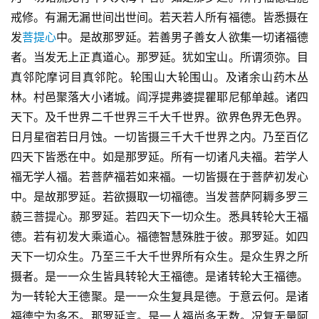
戒修。有漏无漏世间出世间。若天若人所有福德。皆悉摄在
发
菩提心
中。是故那罗延。若善男子善女人欲集一切诸福德
者。当发无上正真道心。那罗延。犹如宝山。所谓须弥。目
真邻陀摩诃目真邻陀。轮围山大轮围山。及诸余山药木丛
林。村邑聚落大小诸城。阎浮提弗婆提瞿耶尼郁单越。诸四
天下。及千世界二千世界三千大千世界。欲界色界无色界。
日月星宿若日月蚀。一切皆摄三千大千世界之内。乃至百亿
四天下皆悉在中。如是那罗延。所有一切诸凡夫福。若学人
福无学人福。若菩萨福若如来福。一切皆摄在于菩萨初发心
中。是故那罗延。若欲摄取一切福德。当发菩萨阿耨多罗三
藐三菩提心。那罗延。若四天下一切众生。悉具转轮大王福
德。若有初发大乘道心。福德智慧殊胜于彼。那罗延。如四
天下一切众生。乃至三千大千世界所有众生。是众生界之所
摄者。是一一众生皆具转轮大王福德。是诸转轮大王福德。
为一转轮大王德聚。是一一众生复具是德。于意云何。是诸
福德宁为多不。那罗延言。是一人福尚多无数。况复无量阿