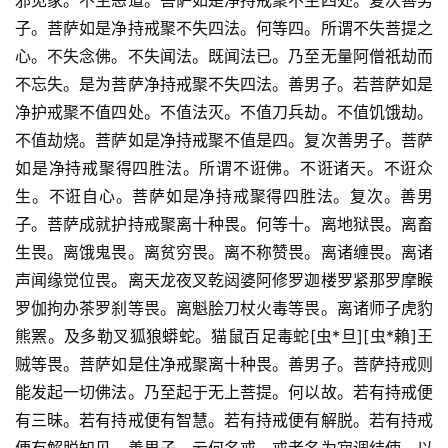
邪见家。不生恶道。菩萨如是净持戒聚不生四处。复次善男
子。菩萨如是净持戒聚不失四法。何等四。所谓不失菩提之
心。不失念佛。不失闻法。既闻法已。乃至无量阿僧祇劫而
不忘失。是为菩萨净持戒聚不失四法。善男子。若菩萨如是
净护戒聚不值四处。不值法灭。不值刀兵劫。不值饥饿劫。
不值劫烧。菩萨如是净持戒聚不值是四。复次善男子。菩萨
如是净持戒聚得四胜法。所谓不诳佛。不诳诸天。不诳众
生。不诳自心。菩萨如是净持戒聚得四胜法。复次。善男
子。菩萨成就护持戒聚离十种畏。何等十。离地狱畏。离畜
生畏。离饿鬼畏。离贫穷畏。离不称赞畏。离诸缠畏。离诸
声闻缘觉位畏。离天龙夜叉乾闼婆阿修罗迦楼罗紧那罗摩睺
罗伽拘办茶罗刹等畏。离魁脍刀杖火毒等畏。离诸师子虎豹
熊罴。及多勒叉狐狼蟒蛇。猫鼠百足毒蛇[虫*旦][虫*賴]王
贼等畏。菩萨如是住净戒聚离十种畏。善男子。菩萨持戒则
能发起一切佛法。乃至起于无上菩提。何以故。若有持戒便
有三昧。若有持戒便有智慧。若有持戒便有解脱。若有持戒