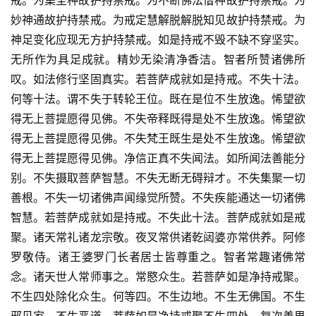
戒。为集圣种故护持禁戒。为不断佛法僧种故护持禁戒。为
妙神通故护持禁戒。为戒定慧解脱解脱知见故护持禁戒。为
神足变化应现无方护持禁戒。如是持戒不毁不缺不穿坚实。
无所作为具足成就。精妙无染清净香洁。智者所赞诸佛所
叹。如法修行坚固真实。若菩萨成就如是持戒。不失十法。
何等十法。谓不失于转轮王位。既在是位不生放逸。悕望欲
得无上菩提愿得见佛。不失帝释既得是处不生放逸。悕望欲
得无上菩提愿得见佛。不失梵王既生是处不生放逸。悕望欲
得无上菩提愿得见佛。净信正真不失闻法。如所闻法善能分
别。不失摄取菩萨智慧。不失无断无碍辩才。不失集聚一切
善根。不失一切诸佛声闻缘觉所赞。不失疾能通达一切诸佛
智慧。若菩萨成就如是持戒。不失此十法。菩萨成就如是戒
聚。诸天常礼诸龙宗敬。夜叉常供诸乾闼婆亦常供养。阿修
罗敬侍。诸王婆罗门长者居士皆尊重之。智者常趣诸佛常
念。诸天世人常师事之。常愍众生。若菩萨如是净持戒聚。
不生四处除化众生。何等四。不生边地。不生无佛国。不生