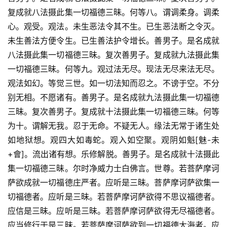
复成就八法摄此集一切福德三昧。何等八。谓调柔身。调柔
心。观受。观法。未生恶法令其不生。已生恶法断之令灭。
未生善法方便令生。已生善法护令增长。善男子。是名成就
八法摄此集一切福德三昧。复次善男子。复成就九法摄此集
一切福德三昧。何等九。观过法无尽。现法无尽来法无尽。
观法如幻。等觉三世。如一切法知而忍之。不谤于空。不分
别无相。不愿诸有。善男子。是名成就九法摄此集一切福德
三昧。复次善男子。复成就十法摄此集一切福德三昧。何等
为十。谓解无我。忍于无命。不疑无人。缘法无常于诸生处
如地狱想。观四大如毒蛇。观入如空聚。观阴如魁[魅-未
+會]。流出诸有想。乐修解脱。善男子。是名成就十法摄此
集一切福德三昧。尔时净威力士白佛言。世尊。若菩萨摩诃
萨欲成就一切福德庄严者。应听是三昧。菩萨摩诃萨欲集一
切福德者。应听是三昧。若菩萨摩诃萨欲得不思议福德者。
应信是三昧。应听是三昧。若菩萨摩诃萨欲得无尽福德者。
应当修行于是三昧。若菩萨摩诃萨欲到一切福德大海者。应