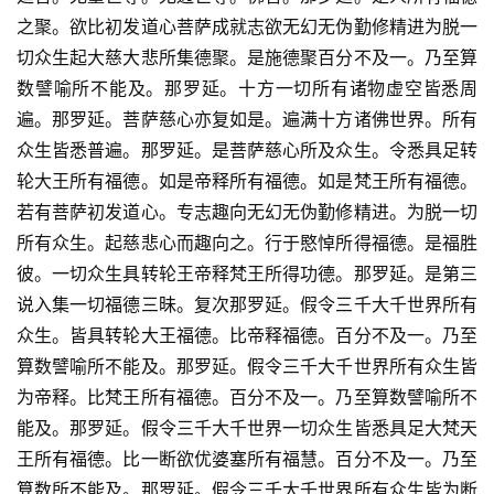
之聚。欲比初发道心菩萨成就志欲无幻无伪勤修精进为脱一
切众生起大慈大悲所集德聚。是施德聚百分不及一。乃至算
数譬喻所不能及。那罗延。十方一切所有诸物虚空皆悉周
遍。那罗延。菩萨慈心亦复如是。遍满十方诸佛世界。所有
众生皆悉普遍。那罗延。是菩萨慈心所及众生。令悉具足转
轮大王所有福德。如是帝释所有福德。如是梵王所有福德。
若有菩萨初发道心。专志趣向无幻无伪勤修精进。为脱一切
所有众生。起慈悲心而趣向之。行于愍悼所得福德。是福胜
彼。一切众生具转轮王帝释梵王所得功德。那罗延。是第三
说入集一切福德三昧。复次那罗延。假令三千大千世界所有
众生。皆具转轮大王福德。比帝释福德。百分不及一。乃至
算数譬喻所不能及。那罗延。假令三千大千世界所有众生皆
为帝释。比梵王所有福德。百分不及一。乃至算数譬喻所不
能及。那罗延。假令三千大千世界一切众生皆悉具足大梵天
王所有福德。比一断欲优婆塞所有福慧。百分不及一。乃至
算数所不能及。那罗延。假令三千大千世界所有众生皆为断