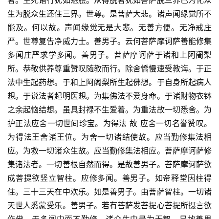
者。生死诸行犹如魁脍。从得脱者犹如菩萨脱三界已为化众
生为脱众生还住三界。世尊。是菩萨大悲。诸声闻缘觉所不
能及。何以故。声闻缘觉无是大悲。无善方便。无净戒庄
严。世尊复告净威力士。善男子。云何菩萨摩诃萨善能修集
多闻庄严求学多闻。善男子。菩萨摩诃萨于诸和上阿阇梨
所。恭敬供养尊重赞叹随教而行。除舍憍慢速受教诲。于正
法中生起药想。于和上阿阇梨所生起佛想。于自身所起病人
想。于说法者起明医想。为集佛法不爱身命。于诸财物衣钵
之余起恼结想。虽具封禄不生爱着。为重法故一切悉舍。为
护正法应舍一切世间珍宝。为得法 故 应舍一切名誉赞叹。
为得法王舍诸王位。为舍一切诸结使故。应当勤修集法相
应。为救一切诸众生故。应当勤修集法相应。菩萨摩诃萨修
集诸法者。一切善根自然而得。是故善男子。菩萨摩诃萨欲
成菩提欲竖立智柱。应修多闻。善男子。如帝释堂因柱得
住。三十三天在中欢乐。如是善男子。由菩萨智柱。一切诸
天世人悉蒙受乐。善男子。若有菩萨发菩提心菩提所摄言欲