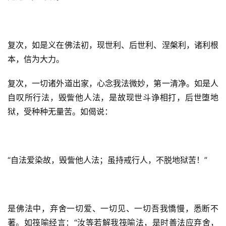
复次，如是义在佛法初，现世利、后世利、涅槃利，诸利根
本，信为大力。
复次，一切诸外道出家，心念我法微妙，第一清净。如是人
自叹所行法，毁訾他人法，是故现世斗诤相打，后世堕地
狱，受种种无量苦。如偈说：
“自法爱染故，毁訾他人法；虽持戒行人，不脱地狱苦！”
是佛法中，弃舍一切爱、一切见、一切吾我憍慢，悉断不
著。如筏喻经言：“汝等若解我筏喻法，是时善法应弃舍，