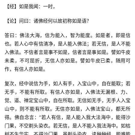
【经】如是我闻：一时，
【论】问曰：诸佛经何以故初称如是语？
答曰：佛法大海，信为能入，智为能度。如是者，即是信
也。若人心中有信清净，是人能入佛法；若无信，是人不能
入佛法。不信者言是事不如是，信者言是事如是。譬如牛皮
未柔，不可屈折，无信人亦如是。譬如牛皮已柔，随用可
作，有信人亦如是。
复次，经中说信为手，如人有手，入宝山中，自在能取；若
无手，不能有所取。有信人亦如是，入佛法无漏根、力、
觉、道、禅定宝山中，自在所取。无信如无手，无手人入宝
山中，则不能有所取。无信亦如是，入佛法宝山，都无所
得。佛自念言：“若人有信，是人能入我大法海中，能得沙
门果，不空剃头染衣。若无信，是人不能入我法海中。如枯
树不生华实，不得沙门果，虽剃头染衣，读种种经，能难能