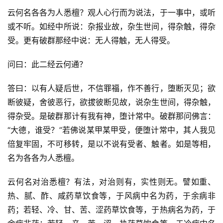
云何名各各为人悉檀？观人心行而为说法，于一事中，或听
或不听。如经中所说：杂报业故，杂生世间，得杂触，得杂
受。更有破群那经中说：无人得触，无人得受。
问曰：此二经云何通？
答曰：以有人疑后世，不信罪福，作不善行，堕断灭见；欲
断彼疑，舍彼恶行，欲拔彼断见故，说杂生世间，得杂触，
得杂受。是破群那计有我有神，堕计常中。破群那问佛言：
“大德，谁受？”若佛说某甲某甲受，便堕计常中，其人我见
倍复牢固，不可移转，是以不说有受者、触者。如是等相，
名为各各为人悉檀。
云何名对治悉檀？有法，对治则有，实性则无。譬如重、
热、腻、酢、咸药草饮食等，于风病中名为药，于余病非
药；若轻、冷、甘、苦、涩药草饮食等，于热病名为药，于