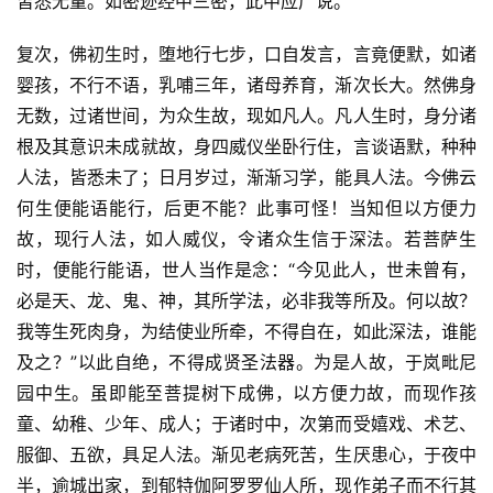
皆悉无量。如密迹经中三密，此中应广说。
复次，佛初生时，堕地行七步，口自发言，言竟便默，如诸
婴孩，不行不语，乳哺三年，诸母养育，渐次长大。然佛身
无数，过诸世间，为众生故，现如凡人。凡人生时，身分诸
根及其意识未成就故，身四威仪坐卧行住，言谈语默，种种
人法，皆悉未了；日月岁过，渐渐习学，能具人法。今佛云
何生便能语能行，后更不能？此事可怪！当知但以方便力
故，现行人法，如人威仪，令诸众生信于深法。若菩萨生
时，便能行能语，世人当作是念：“今见此人，世未曾有，
必是天、龙、鬼、神，其所学法，必非我等所及。何以故？
我等生死肉身，为结使业所牵，不得自在，如此深法，谁能
及之？”以此自绝，不得成贤圣法器。为是人故，于岚毗尼
园中生。虽即能至菩提树下成佛，以方便力故，而现作孩
童、幼稚、少年、成人；于诸时中，次第而受嬉戏、术艺、
服御、五欲，具足人法。渐见老病死苦，生厌患心，于夜中
半，逾城出家，到郁特伽阿罗罗仙人所，现作弟子而不行其