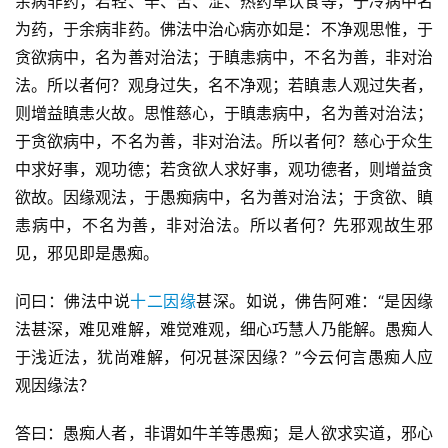
余病非药；若轻、辛、苦、涩、热药草饮食等，于冷病中名
为药，于余病非药。佛法中治心病亦如是：不净观思惟，于
贪欲病中，名为善对治法；于瞋恚病中，不名为善，非对治
法。所以者何？观身过失，名不净观；若瞋恚人观过失者，
则增益瞋恚火故。思惟慈心，于瞋恚病中，名为善对治法；
于贪欲病中，不名为善，非对治法。所以者何？慈心于众生
中求好事，观功德；若贪欲人求好事，观功德者，则增益贪
欲故。因缘观法，于愚痴病中，名为善对治法；于贪欲、瞋
恚病中，不名为善，非对治法。所以者何？先邪观故生邪
见，邪见即是愚痴。
问曰：佛法中说
十二因缘
甚深。如说，佛告阿难：“是因缘
法甚深，难见难解，难觉难观，细心巧慧人乃能解。愚痴人
于浅近法，犹尚难解，何况甚深因缘？”今云何言愚痴人应
观因缘法？
答曰：愚痴人者，非谓如牛羊等愚痴；是人欲求实道，邪心