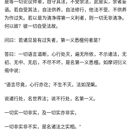
是等一切论议师辈，自守其法，不受余法，此是实，余者妄
语。若自受其法，自法供养，自法修行，他法不受、不供养
为作过失。若以是为清净得第一义利者，则一切无非清净。
何以故？彼一切自受法故。
问曰：若诸见皆有过失者，第一义悉檀何者是？
答曰：一切语言道断，心行处灭，遍无所依，不示诸法，无
初、无中、无后，不尽不坏，是名第一义悉檀。如摩诃衍义
偈中说：
“语言尽竟，心行亦讫；不生不灭，法如涅槃。
说诸行处，名世界法；说不行处，名第一义。
一切实一切非实，及一切实亦非实，
一切非实非不实，是名诸法之实相。”