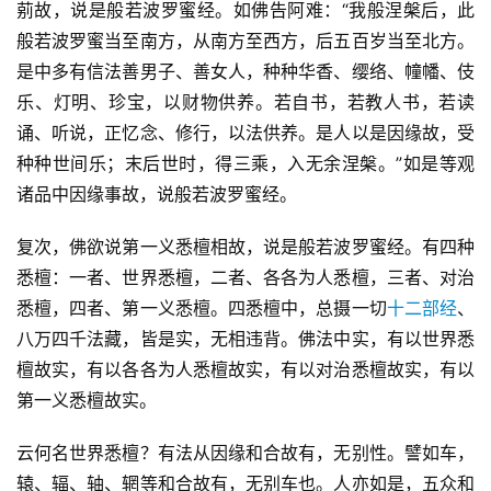
莂故，说是般若波罗蜜经。如佛告阿难：“我般涅槃后，此
般若波罗蜜当至南方，从南方至西方，后五百岁当至北方。
是中多有信法善男子、善女人，种种华香、缨络、幢幡、伎
乐、灯明、珍宝，以财物供养。若自书，若教人书，若读
诵、听说，正忆念、修行，以法供养。是人以是因缘故，受
种种世间乐；末后世时，得三乘，入无余涅槃。”如是等观
诸品中因缘事故，说般若波罗蜜经。
复次，佛欲说第一义悉檀相故，说是般若波罗蜜经。有四种
悉檀：一者、世界悉檀，二者、各各为人悉檀，三者、对治
悉檀，四者、第一义悉檀。四悉檀中，总摄一切
十二部经
、
八万四千法藏，皆是实，无相违背。佛法中实，有以世界悉
檀故实，有以各各为人悉檀故实，有以对治悉檀故实，有以
第一义悉檀故实。
云何名世界悉檀？有法从因缘和合故有，无别性。譬如车，
辕、辐、轴、辋等和合故有，无别车也。人亦如是，五众和