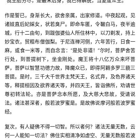
“我生胎分尽，是最末后身；我已得解脱，当复度众生。”
作是誓已，身渐长大，欲舍亲属，出家修道。中夜起观，见
诸妓直后妃婇女，状若臭尸。即命车匿，令鞁白马，夜半逾
城，行十二由旬，到跋伽婆仙人所住林中，以刀剃发，持上
妙宝衣，贸粗布僧伽梨。于尼连禅河侧，六年苦行，日食一
麻，或食一米等，而自念言：“是处非道！”尔时，菩萨舍苦
行处，到菩提树下，坐金刚处。魔王将十八亿万众来坏菩
萨，菩萨以智慧功德力故，降魔众已，即得阿耨多罗三藐三
菩提。是时，三千大千世界主梵天王，名式弃，及色界诸天
等，释提桓因及欲界诸天等，并四天王，皆诣佛所，劝请世
尊初转法轮。亦是菩萨念本所愿，及大慈大悲故，受请说
法。诸法甚深者，般若波罗蜜是。是故佛说摩诃般若波罗蜜
经。
复次，有人疑佛不得一切智。所以者何？诸法无量无数，云
何一人能知一切法？佛住实相清净如虚空、无量无数般若波