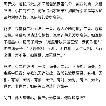
阿罗汉。若长爪梵志不闻般若波罗蜜气分，离四句第一义相
应法，小信尚不得，何况得出家道果？如欲导引如是等大论
议师利根人故，说是般若波罗蜜经。
复次，诸佛有二种说法：一者、观人心随可度，二者、观诸
法相。今佛欲说诸法实相故，说摩诃般若波罗蜜经。如说相
不相品中，诸天子问佛：“是般若波罗蜜甚深，云何作相？”
佛告诸天子：“空则是相，无相、无作相、无生灭相、无行
之相，常不生、如性相、寂灭相等。”
复次，有二种说法：一者、诤处，二者、不诤处。诤处，如
余经中已说；今欲说无诤处故，说般若波罗蜜经。有相、无
相，有物、无物，有依、无依，有对、无对，有上、无上，
世界、非世界，如是等二种法门亦如是。
问曰：佛大慈悲心，但应说无诤法，何以说诤法？