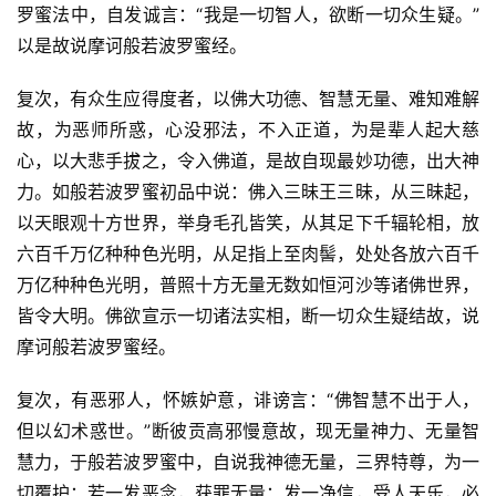
罗蜜法中，自发诚言：“我是一切智人，欲断一切众生疑。”
以是故说摩诃般若波罗蜜经。
复次，有众生应得度者，以佛大功德、智慧无量、难知难解
故，为恶师所惑，心没邪法，不入正道，为是辈人起大慈
心，以大悲手拔之，令入佛道，是故自现最妙功德，出大神
力。如般若波罗蜜初品中说：佛入三昧王三昧，从三昧起，
以天眼观十方世界，举身毛孔皆笑，从其足下千辐轮相，放
六百千万亿种种色光明，从足指上至肉髻，处处各放六百千
万亿种种色光明，普照十方无量无数如恒河沙等诸佛世界，
皆令大明。佛欲宣示一切诸法实相，断一切众生疑结故，说
摩诃般若波罗蜜经。
复次，有恶邪人，怀嫉妒意，诽谤言：“佛智慧不出于人，
但以幻术惑世。”断彼贡高邪慢意故，现无量神力、无量智
慧力，于般若波罗蜜中，自说我神德无量，三界特尊，为一
切覆护；若一发恶念，获罪无量；发一净信，受人天乐，必