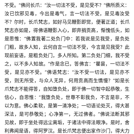
不受。”佛问长爪：“汝一切法不受，是见受不？”佛所质义：
汝已饮邪见毒，今出是毒气，言一切法不受，是见毒汝受
不？尔时，长爪梵志，如好马见鞭影即觉，便著正道；长爪
梵志亦如是，得佛语鞭影入心，即弃捐贡高，惭愧低头，如
是思惟：“佛置我著二处负门中：若我说是见我受，是负处
门粗，故多人知，云何自言一切法不受，今言是见我受？此
现前妄语，是粗负处门，多人所知。第二负处门细，我不受
之，以不多人知故。”作是念已，答佛言：“瞿昙，一切法不
受，是见亦不受。”佛语梵志：“汝不受一切法，是见亦不
受，则无所受，与众人无异，何用贡高而生憍慢？”如是长
爪梵志不能得答，自知堕负处，即于佛一切智中起恭敬，生
信心，自思惟：“我堕负处，世尊不彰我负，不言是非，不
以为意。佛心柔软，是第一清净处；一切语论处灭，得大甚
深法，是可恭敬处；心净第一，无过佛者。”佛说法断其邪
见故，即于坐处得远尘离垢，于诸法中得法眼净。是时，舍
利弗闻是语，得阿罗汉。是长爪梵志便出家作沙门，得大力