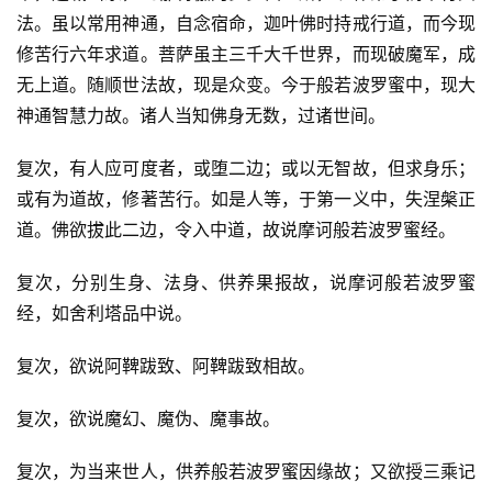
法。虽以常用神通，自念宿命，迦叶佛时持戒行道，而今现
修苦行六年求道。菩萨虽主三千大千世界，而现破魔军，成
无上道。随顺世法故，现是众变。今于般若波罗蜜中，现大
神通智慧力故。诸人当知佛身无数，过诸世间。
复次，有人应可度者，或堕二边；或以无智故，但求身乐；
或有为道故，修著苦行。如是人等，于第一义中，失涅槃正
道。佛欲拔此二边，令入中道，故说摩诃般若波罗蜜经。
复次，分别生身、法身、供养果报故，说摩诃般若波罗蜜
经，如舍利塔品中说。
复次，欲说阿鞞跋致、阿鞞跋致相故。
复次，欲说魔幻、魔伪、魔事故。
复次，为当来世人，供养般若波罗蜜因缘故；又欲授三乘记