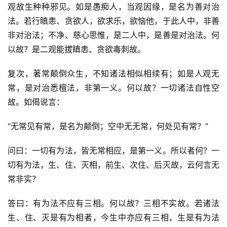
观故生种种邪见。如是愚痴人，当观因缘，是名为善对治
法。若行瞋恚、贪欲人，欲求乐，欲恼他，于此人中，非善
非对治法；不净、慈心思惟，是二人中，是善是对治法。何
以故？是二观能拔瞋恚、贪欲毒刺故。
复次，著常颠倒众生，不知诸法相似相续有；如是人观无
常，是对治悉檀法，非第一义。何以故？一切诸法自性空
故。如偈说言：
“无常见有常，是名为颠倒；空中无无常，何处见有常？”
问曰：一切有为法，皆无常相应，是第一义。所以者何？一
切有为法，生、住、灭相，前生、次住、后灭故，云何言无
常非实？
答曰：有为法不应有三相。何以故？三相不实故。若诸法
生、住、灭是有为相者，今生中亦应有三相，生是有为法