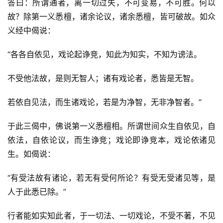
答曰：所谓通者，离一切过失，不可变易，不可胜。何以
故？除第一义悉檀，诸余论议，诸余悉檀，皆可破故。如众
义经中偈说：
“各各自依见，戏论起诤竞，知此为知实，不知为谤法。
不受他法故，是则无智人；诸有戏论者，悉皆是无智。
若依自见法，而生诸戏论，若是为净智，无非净智者。”
于此三偈中，佛说第一义悉檀相。所谓世间众生自依见，自
依法，自依论议，而生诤竞；戏论即诤竞本，戏论依诸见
生。如偈说：
“有受法故有诸论，若无有受何所论？有受无受诸见等，是
人于此悉已除。”
行者能如实知此者，于一切法、一切戏论，不受不著，不见