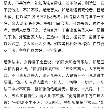
是实，不共诤竞，能知佛法甘露味。若不尔者，则谤法。若
不受他法，不知不取，是无智人。如是则诸有戏论者，皆是
无智。何以故？各各不相受法故，所谓有人自谓法第一实
净，余人法妄语不净。譬如世间治法，刑罚杀戮，种种不
净，世间人信受行之，以为真净；于余出家善圣人中，是最
为不净。外道出家人法，五热中一脚立、拔发等，尼揵子辈
以为妙慧，余人说此为痴法。如是等种种外道出家、白衣婆
罗门法，各各自以为好，余皆妄语。
是佛法中，亦有犊子比丘说：“如四大和合有眼法，如是五
众和合有人法。”犊子阿毗昙中说：“五众不离人，人不离五
众。不可说五众是人，离五众是人，人是第五不可说法藏中
所摄。”说一切有道人辈言：“神人、一切种、一切时、一切
法门中求不可得，譬如兔角龟毛常无。复次，十八界、十二
入、五众实有自性，而人此中不摄。”更有佛法中方广道人
言：“一切法不生不灭，空无所有，譬如兔角龟毛常无。”如