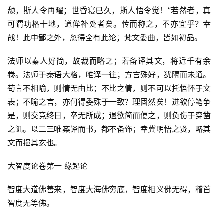
颓，斯人令再曜；世昏寝已久，斯人悟令觉！”若然者，真
可谓功格十地，道侔补处者矣。传而称之，不亦宜乎？幸
哉！此中鄙之外，忽得全有此论；梵文委曲，皆如初品。
法师以秦人好简，故裁而略之；若备译其文，将近千有余
卷。法师于秦语大格，唯译一往；方言殊好，犹隔而未通。
苟言不相喻，则情无由比；不比之情，则不可以托悟怀于文
表；不喻之言，亦何得委殊于一致？理固然矣！进欲停笔争
是，则交竞终日，卒无所成；退欲简而便之，则负伤于穿凿
之讥。以二三唯案译而书，都不备饰；幸冀明悟之贤，略其
文而挹其玄也。
大智度论卷第一 缘起论
智度大道佛善来，智度大海佛穷底，智度相义佛无碍，稽首
智度无等佛。