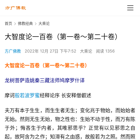
首页
佛教经典
大乘论
大智度论一百卷（第一卷～第二十卷）
方广佛教
2022年 12月 27日 下午7:52
大乘论
阅读 1356
大智度论一百卷（第一卷～第二十卷）
龙树菩萨造姚秦三藏法师鸠摩罗什译
摩诃
般若波罗蜜
经释论序 长安释僧叡述
夫万有本于生生，而生生者无生；变化兆于物始，而始始者
无始。然则无生无始，物之性也：生始不动于性，而万有陈
于外；悔吝生于内者，其唯邪思乎？正觉有以见邪思之自
起，故阿含为之作；知滞有之由惑，故般若为之照。然而照