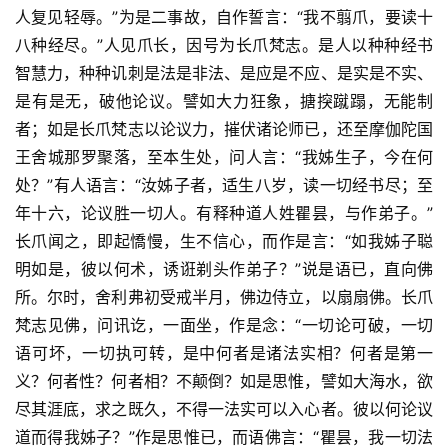
人复见轻辱。”为是二事故，自作誓言：“我不翦爪，要读十
八种经尽。”人见爪长，因号为长爪梵志。是人以种种经书
智慧力，种种讥刺是法是非法、是应是不应、是实是不实、
是有是无，破他论议。譬如大力狂象，搪揬蹴蹋，无能制
者；如是长爪梵志以论议力，摧伏诸论师已，还至摩伽陀国
王舍城那罗聚落，至本生处，问人言：“我姊生子，今在何
处？”有人语言：“汝姊子者，适生八岁，读一切经书尽；至
年十六，论议胜一切人。有释种道人姓瞿昙，与作弟子。”
长爪闻之，即起憍慢，生不信心，而作是言：“如我姊子聪
明如是，彼以何术，诱诳剃头作弟子？”说是语已，直向佛
所。尔时，舍利弗初受戒半月，佛边侍立，以扇扇佛。长爪
梵志见佛，问讯讫，一面坐，作是念：“一切论可破，一切
语可坏，一切执可转，是中何者是诸法实相？何者是第一
义？何者性？何者相？不颠倒？如是思惟，譬如大海水，欲
尽其涯底，求之既久，不得一法实可以入心者。彼以何论议
道而得我姊子？”作是思惟已，而语佛言：“瞿昙，我一切法