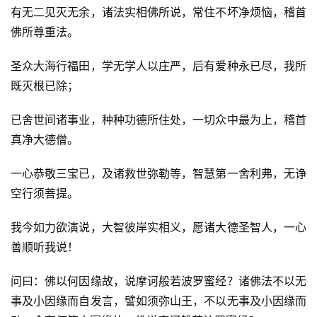
有无二见灭无余，诸法实相佛所说，常住不坏净烦恼，稽首
佛所尊重法。
圣众大海行福田，学无学人以庄严，后有爱种永已尽，我所
既灭根已除；
已舍世间诸事业，种种功德所住处，一切众中最为上，稽首
真净大德僧。
一心恭敬三宝已，及诸救世弥勒等，智慧第一舍利弗，无诤
空行须菩提。
我今如力欲演说，大智彼岸实相义，愿诸大德圣智人，一心
善顺听我说！
问曰：佛以何因缘故，说摩诃般若波罗蜜经？诸佛法不以无
事及小因缘而自发言，譬如须弥山王，不以无事及小因缘而