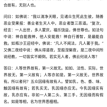
合故有，无别人也。
问曰：如佛说：“我以清净天眼，见诸众生死此生彼，随善
恶业受果报：善业者生天人中，恶业者堕三恶道。”复次，
经言：一人出世，多人蒙庆，福乐饶益，佛世尊也。如法句
中说：神自能救神，他人安能救！神自行善智，是最能自
救。如瓶沙王迎经中，佛说：“凡人不闻法，凡人著于我。”
又佛二夜经中说：佛从得道夜，至般涅槃夜，是二夜中间所
说经教，一切皆实不颠倒。若实无人者，佛云何说人等？
答曰：人等世界故有，第一义故无。如如、法性、实际，世
界故无，第一义故有；人等亦如是，第一义故无，世界故
有。所以者何？五众因缘有故有人。譬如乳，色、香、味、
触因缘有故有；若乳实无，乳因缘亦应无。今乳因缘实有
故，乳亦应有。非如一人第二头、第三手，无因缘而有假
名。如是等相，名为世界悉檀相。