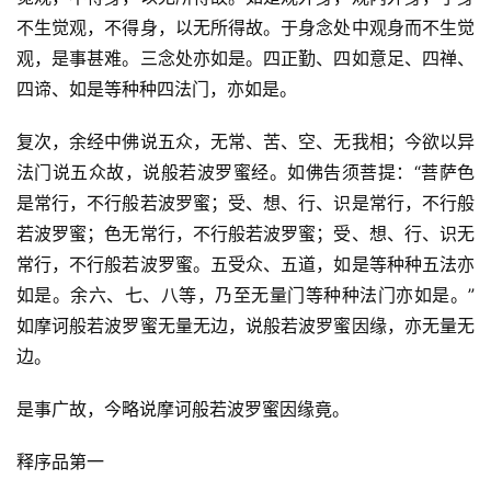
不生觉观，不得身，以无所得故。于身念处中观身而不生觉
观，是事甚难。三念处亦如是。四正勤、四如意足、四禅、
四谛、如是等种种四法门，亦如是。
复次，余经中佛说五众，无常、苦、空、无我相；今欲以异
法门说五众故，说般若波罗蜜经。如佛告须菩提：“菩萨色
是常行，不行般若波罗蜜；受、想、行、识是常行，不行般
若波罗蜜；色无常行，不行般若波罗蜜；受、想、行、识无
常行，不行般若波罗蜜。五受众、五道，如是等种种五法亦
如是。余六、七、八等，乃至无量门等种种法门亦如是。”
如摩诃般若波罗蜜无量无边，说般若波罗蜜因缘，亦无量无
边。
是事广故，今略说摩诃般若波罗蜜因缘竟。
释序品第一