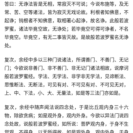
答曰：无诤法皆是无相，常寂灭不可说；今说布施等，及无
常、苦、空等诸法，皆为寂灭无戏论故。利根者知佛意，不
起诤；钝根者不知佛意，取相著心起诤，故名诤。此般若波
罗蜜，诸法毕竟空故，无诤处；若毕竟空可得可诤者，不名
毕竟空。毕竟空，有无二事皆灭故。是故般若波罗蜜名无诤
处。
复次，余经中多以三种门说诸法，所谓善门、不善门、无记
门；今欲说非善门、非不善门、非无记门诸法相故，说摩诃
般若波罗蜜经。学法、无学法、非学非无学法，见谛断法、
思惟断法、无断法，可见有对、不可见有对、不可见无对，
上、中、下法，小、大、无量法，如是等三法门亦如是。
复次，余经中随声闻法说四念处，于是比丘观内身三十六
物，除欲贪病；如是观外身，观内外身。今欲以异法门说四
念处故，说般若波罗蜜经，如所说：菩萨观内身，于身不生
觉观，不得身，以无所得故。如是观外身，观内外身，于身