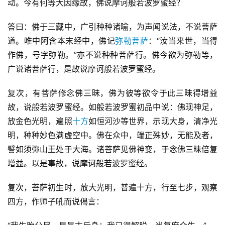
动。今有何等大因缘故，佛说摩诃般若波罗蜜经？
答曰：佛于三藏中，广引种种诸喻，为声闻说法，不说菩萨
道。唯中阿含本末经中，佛记
弥勒菩萨
：“汝当来世，当得
作佛，号字弥勒。”亦不说种种菩萨行。佛今欲为弥勒等，
广说诸菩萨行，是故说摩诃般若波罗蜜经。
复次，有菩萨修念佛三昧，佛为彼等欲令于此三昧得增益
故，说般若波罗蜜经。如般若波罗蜜初品中说：佛现神足，
放金色光明，遍照
十方
如恒河沙等世界，示现大身，清净光
明，种种妙色满虚空中。佛在众中，端正殊妙，无能及者，
譬如须弥山王处于大海。诸菩萨见佛神变，于念佛三昧倍复
增益。以是事故，说摩诃般若波罗蜜经。
复次，菩萨初生时，放大光明，普遍十方，行至七步，观察
四方，作师子吼而说偈言：