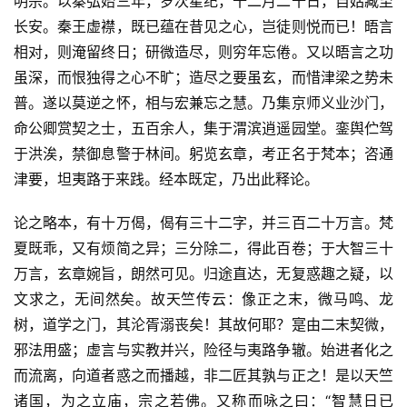
明宗。以秦弘始三年，岁次星纪，十二月二十日，自姑臧至
长安。秦王虚襟，既已蕴在昔见之心，岂徒则悦而已！晤言
相对，则淹留终日；研微造尽，则穷年忘倦。又以晤言之功
虽深，而恨独得之心不旷；造尽之要虽玄，而惜津梁之势未
普。遂以莫逆之怀，相与宏兼忘之慧。乃集京师义业沙门，
命公卿赏契之士，五百余人，集于渭滨逍遥园堂。銮舆伫驾
于洪涘，禁御息警于林间。躬览玄章，考正名于梵本；咨通
津要，坦夷路于来践。经本既定，乃出此释论。
论之略本，有十万偈，偈有三十二字，并三百二十万言。梵
夏既乖，又有烦简之异；三分除二，得此百卷；于大智三十
万言，玄章婉旨，朗然可见。归途直达，无复惑趣之疑，以
文求之，无间然矣。故天竺传云：像正之末，微马鸣、龙
树，道学之门，其沦胥溺丧矣！其故何耶？寔由二末契微，
邪法用盛；虚言与实教并兴，险径与夷路争辙。始进者化之
而流离，向道者惑之而播越，非二匠其孰与正之！是以天竺
诸国，为之立庙，宗之若佛。又称而咏之曰：“智慧日已