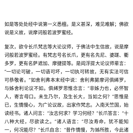
如是等处处经中说第一义悉檀。是义甚深，难见难解；佛欲
说是义故，说摩诃般若波罗蜜经。
复次，欲令长爪梵志等大论议师，于佛法中生信故，说是摩
诃般若波罗蜜经。有梵志号名长爪，更有名先尼、婆蹉、衢
多罗，更有名萨遮加、摩揵提等。是阎浮提大论议师辈言：
“一切论可破，一切语可坏，一切执可转故，无有实法可信
可恭敬者。”如舍利弗本末经中说：舍利弗舅摩诃俱絺罗，
与姊舍利论议不如。俱絺罗思惟念言：“非姊力也，必怀智
人，寄言母口。未生乃尔，及生长大，当如之何？”思惟是
已，生憍慢心，为广论议故，出家作梵志。入南天竺国，始
读经书。诸人问言：“汝志何求？学习何经？”长爪答言：“十
八种大经，尽欲读之。”诸人语言：“尽汝寿命，犹不能知
一，何况能尽？”长爪自念：“昔作憍慢，为姊所胜，今此诸