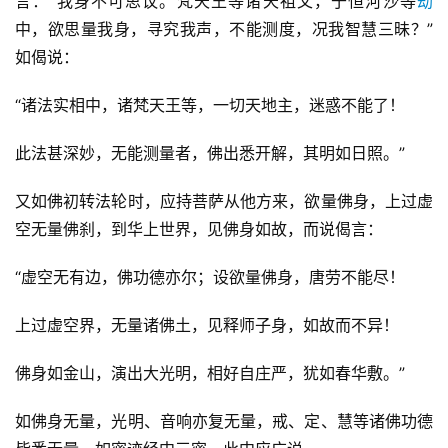
言：“我身不可思议。梵天王等诸天祖父，于恒河沙等
劫
中，欲思量我身，寻究我声，不能测度，况我智慧三昧？”
如偈说：
“诸法实相中，诸梵天王等，一切天地主，迷惑不能了！
此法甚深妙，无能测量者，佛出悉开解，其明如日照。”
又如佛初转法轮时，应持菩萨从他方来，欲量佛身，上过虚
空无量佛刹，到华上世界，见佛身如故，而说偈言：
“虚空无有边，佛功德亦尔；设欲量佛身，唐劳不能尽！
上过虚空界，无量诸佛土，见释师子身，如故而不异！
佛身如金山，演出大光明，相好自庄严，犹如春华敷。”
如佛身无量，光明、音响亦复无量，戒、定、慧等诸佛功德