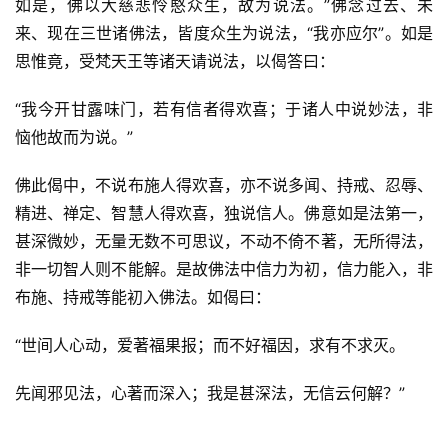
如是，佛以大慈悲怜愍众生，故为说法。”佛念过去、未
来、现在三世诸佛法，皆度众生为说法，“我亦应尔”。如是
思惟竟，受梵天王等诸天请说法，以偈答曰：
“我今开甘露味门，若有信者得欢喜；于诸人中说妙法，非
恼他故而为说。”
佛此偈中，不说布施人得欢喜，亦不说多闻、持戒、忍辱、
精进、禅定、智慧人得欢喜，独说信人。佛意如是法第一，
甚深微妙，无量无数不可思议，不动不倚不著，无所得法，
非一切智人则不能解。是故佛法中信力为初，信力能入，非
布施、持戒等能初入佛法。如偈曰：
“世间人心动，爱著福果报；而不好福因，求有不求灭。
先闻邪见法，心著而深入；我是甚深法，无信云何解？”