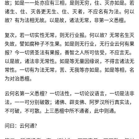
故；如是一一处亦应有三相，是则无穷，住、灭亦如是。若
诸生、住、灭各更无生、住、灭者，不应名有为法。何以
故？有为法相无故。以是故，诸法无常，非第一义悉檀。
复次，若一切实性无常，则无行业报。何以故？无常名生灭
失故，譬如腐种子不生果。如是则无行业，无行业云何有果
报？今一切贤圣法有果报，善智之人所可信受，不应言无。
以是故，诸法非无常性。如是等无量因缘说，不得言诸法无
常性。一切有为法无常，苦、无我等亦如是。如是等相，名
为对治悉檀。
云何名第一义悉檀？一切法性，一切论议语言，一切是法非
法，一一可分别破散；诸佛、辟支佛、阿罗汉所行真实法，
不可破，不可散。上三悉檀中所不通者，此中则通。
问曰：云何通？