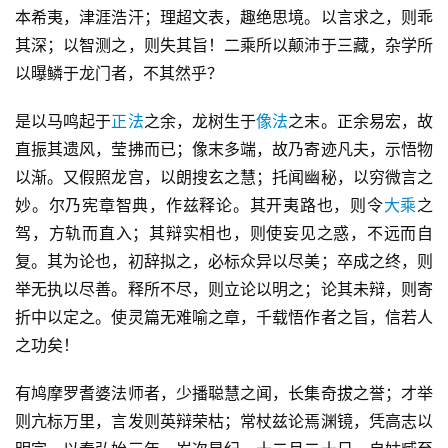
本希夷，津涯浩汗；理超文表，趣绝思境。以言求之，则乖
其深；以智测之，则失其旨！二乘所以颠沛于三藏，杂学所
以曝鳞于龙门者，不其然乎？
是以马鸣起于
正法
之余，龙树生于
像法
之末。正余易宏，故
直振其遗风，莹拂而已；像末多端，故乃寄迹凡夫，示悟物
以渐。又假照龙宫，以朗搜玄之慧；托闻幽秘，以穷微言之
妙。尔乃宪章智典，作兹释论。其开夷路也，则令
大乘
之
驾，方轨而直入；其辩实相也，则使妄见之惑，不远而自
复。其为论也，初辞拟之，必标众异以尽美；卒成之终，则
举无执以尽善。释所不尽，则立论以明之；论其未辩，则寄
折中以定之。使灵篇无难喻之章，千载悟作者之旨，信若人
之功矣！
有鸠摩罗耆婆法师者，少播聪慧之闻，长集奇拔之誉；才举
则亢标万里，言发则英辩荣枯；常杖兹论焉渊镜，凭高志以