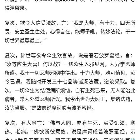
得涅槃果。
复次，欲令人信受法故，言：“我是大师，有十力、四无所
畏，安立圣主住处，心得自在，能师子吼，转妙法轮，于一
切世界最尊最上。”
复次，佛世尊欲令众生欢喜故，说是般若波罗蜜经，言：
“汝等应生大喜！何以故？一切众生入邪见网，为异学恶师
所惑。我于一切恶师邪网中得出。十力大师，难可值见，汝
今已遇。我随时开发三十七品等诸深法藏，恣汝采取。复
次，一切众生为结使病所烦恼，自有生死已来，无人能治此
病者，常为外道恶师所误。我今出世为大医王，集诸法药，
汝等当服。”是故佛说摩诃般若波罗蜜经。
复次，有人念言：“佛与人同，亦有生死，实受饥渴、寒
热、老病。”佛欲断彼意故，说是摩诃般若波罗蜜经，示