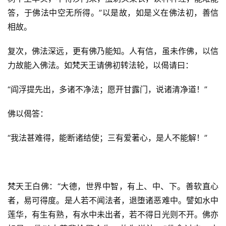
答，于佛法中空无所得。”以是故，如是义在佛法初，善信
相故。
复次，佛法深远，更有佛乃能知。人有信，虽未作佛，以信
力故能入佛法。如梵天王请佛初转法轮，以偈请曰：
“阎浮提先出，多诸不净法；愿开甘露门，说诸清净道！”
佛以偈答：
“我法甚难得，能断诸结使；三有爱著心，是人不能解！”
梵天王白佛：“大德，世界中智，有上、中、下。善软直心
者，易可得度。是人若不闻法者，退堕诸恶难中。譬如水中
莲华，有生有熟，有水中未出者，若不得日光则不开。佛亦